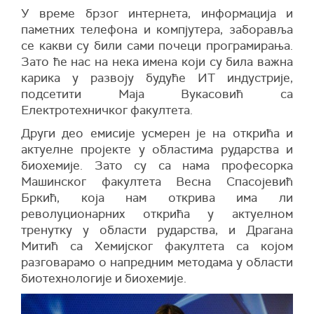
У време брзог интернета, информација и
паметних телефона и компјутера, заборавља
се какви су били сами почеци програмирања.
Зато ће нас на нека имена који су била важна
карика у развоју будуће ИТ индустрије,
подсетити Маја Вукасовић са
Електротехничког факултета.
Други део емисије усмерен је на открића и
актуелне пројекте у областима рударства и
биохемије. Зато су са нама професорка
Машинског факултета Весна Спасојевић
Бркић, која нам открива има ли
револуционарних открића у актуелном
тренутку у области рударства, и Драгана
Митић са Хемијског факултета са којом
разговарамо о напредним методама у области
биотехнологије и биохемије.