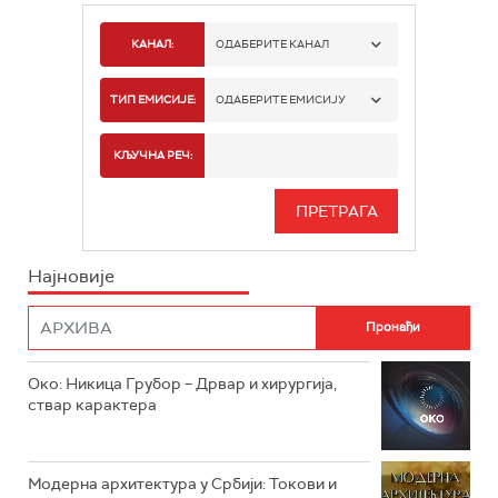
КАНАЛ:
ОДАБЕРИТЕ КАНАЛ
РТС 1
ТИП ЕМИСИЈЕ:
ОДАБЕРИТЕ ЕМИСИЈУ
РТС 2
СПОРТ
КЉУЧНА РЕЧ:
РТС 3
СЕРИЈА
РТС СВЕТ
ИНФО
Најновије
РТС НАУКА
ФИЛМ
РТС ДРАМА
Око: Никица Грубор – Дрвар и хирургија,
РТС ЖИВОТ
ствар карактера
РТС КЛАСИКА
РТС КОЛО
Модерна архитектура у Србији: Токови и