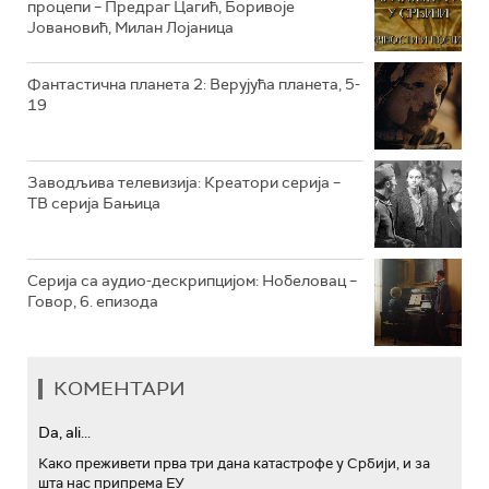
процепи – Предраг Цагић, Боривоје
Јовановић, Милан Лојаница
РТС ТРЕЗОР
РТС МУЗИКА
Фантастична планета 2: Верујућа планета, 5-
19
РТС ПОЛЕТАРАЦ
Заводљива телевизија: Креатори серија –
ТВ серија Бањица
Серија са аудио-дескрипцијом: Нобеловац –
Говор, 6. епизода
КОМЕНТАРИ
Da, ali...
Како преживети прва три дана катастрофе у Србији, и за
шта нас припрема ЕУ