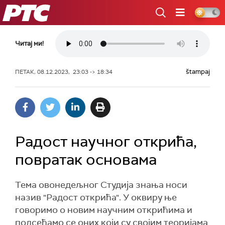
РТС
Читај ми!
štampaj
ПЕТАК, 08.12.2023, 23:03 -> 18:34
Радост научног открића,
повратак основама
Тема овонедељног Студија знања носи
назив "Радост открића". У оквиру ње
говоримо о новим научним открићима и
подсећамо се оних који су својим теоријама