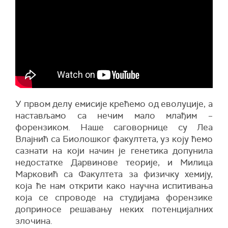
У првом делу емисије крећемо од еволуције, а
настављамо са нечим мало млађим –
форензиком. Наше саговорнице су Леа
Влајнић са Биолошког факултета, уз коју ћемо
сазнати на који начин је генетика допунила
недостатке Дарвинове теорије, и Милица
Марковић са Факултета за физичку хемију,
која ће нам открити како научна испитивања
која се спроводе на студијама форензике
доприносе решавању неких потенцијалних
злочина.