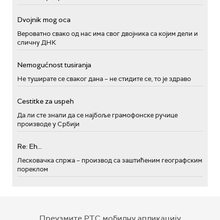
Dvojnik mog oca
Вероватно свако од нас има свог двојника са којим дели и
сличну ДНК
Nemogućnost tusiranja
Не туширате се сваког дана – не стидите се, то је здраво
Cestitke za uspeh
Да ли сте знали да се најбоље грамофонске ручице
производе у Србији
Re: Eh...
Лесковачка спржа – производ са заштићеним географским
пореклом
Преузмите РТС мобилну апликацију