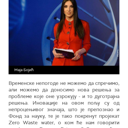
Маја Бојић
Временске непогоде не можемо да спречимо,
али можемо да доносимо нова решења за
проблеме које оне узрокују - и то дуготрајна
решења. Иновације на овом пољу су од
непроцењивог значаја, што је препознао и
Фонд за науку, те је тако покренут пројекат
Zero Waste water, о ком ће нам говорити