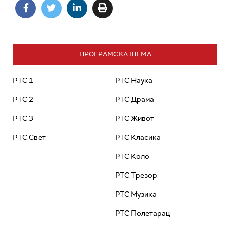
ПРОГРАМСКА ШЕМА
РТС 1
РТС Наука
РТС 2
РТС Драма
РТС 3
РТС Живот
РТС Свет
РТС Класика
РТС Коло
РТС Трезор
РТС Музика
РТС Полетарац