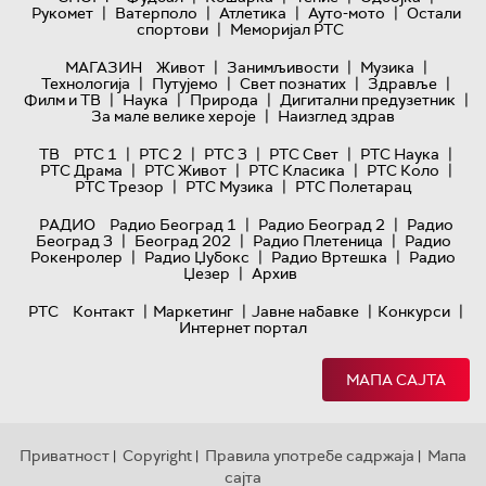
|
|
|
|
Рукомет
Ватерполо
Атлетика
Ауто-мото
Остали
|
спортови
Меморијал РТС
|
|
|
МАГАЗИН
Живот
Занимљивости
Музика
|
|
|
|
Технологијa
Путујемо
Свет познатих
Здравље
|
|
|
|
Филм и ТВ
Наука
Природа
Дигитални предузетник
|
За мале велике хероје
Наизглед здрав
|
|
|
|
|
ТВ
РТС 1
РТС 2
РТС 3
РТС Свет
РТС Наука
|
|
|
|
РТС Драма
РТС Живот
РТС Класика
РТС Коло
|
|
РТС Трезор
РТС Музика
РТС Полетарац
|
|
РАДИО
Радио Београд 1
Радио Београд 2
Радио
|
|
|
Београд 3
Београд 202
Радио Плетеница
Радио
|
|
|
Рокенролер
Радио Џубокс
Радио Вртешка
Радио
|
Џезер
Архив
|
|
|
|
РТС
Контакт
Маркетинг
Јавне набавке
Конкурси
Интернет портал
МАПА САЈТА
Приватност
Copyright
Правила употребе садржаја
Мапа
|
|
|
сајта