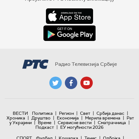
Радио Телевизија Србије
|
|
|
|
ВЕСТИ
Политика
Регион
Свет
Србија данас
|
|
|
|
Хроника
Друштво
Економија
Мерила времена
Рат
|
|
|
|
у Украјини
Време
Сервисне вести
Сматрачница
|
Подкаст
ЕУ могућности 2026
|
|
|
|
СПОРТ
Фудбал
Кошарка
Тенис
Одбојка