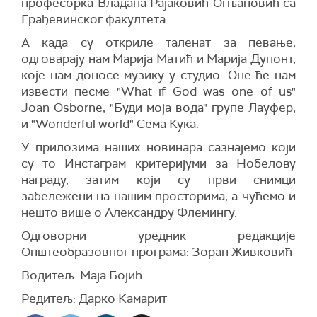
професорка Владана Рајаковић Огњановић са
Грађевинског факултета.
А када су откриле таленат за певање,
одговарају нам Марија Матић и Марија Дупонт,
које нам доносе музику у студио. Оне ће нам
извести песме "What if God was one of us"
Joan Osborne, "Буди моја вода" групе Лауфер,
и "Wonderful world" Сема Кука.
У прилозима наших новинара сазнајемо који
су то Инстаграм критеријуми за Нобелову
награду, затим који су први снимци
забележени на нашим просторима, а чућемо и
нешто више о Александру Флемингу.
Одговорни уредник редакције
Општеобразовног програма: Зоран Живковић
Водитељ: Маја Бојић
Редитељ: Дарко Камарит