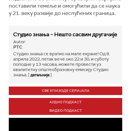
поставили темеље и омогућили да се наука
у 21. веку развије до неслућених граница.
Студио знања – Нешто сасвим другачије
Autor:
РТС
Студио знања се вратио на мале екране! Од 8.
априла 2022, петак вече око 22 и 30, и суботу
поподне у 13 часова, можете провести уз
квалитетну општеобразовну емисију Студио
знања. [
]
детаљније
СВЕ ЕПИЗОДЕ СЕРИЈАЛА
АУДИО ПОДКАСТ
ВИДЕО ПОДКАСТ