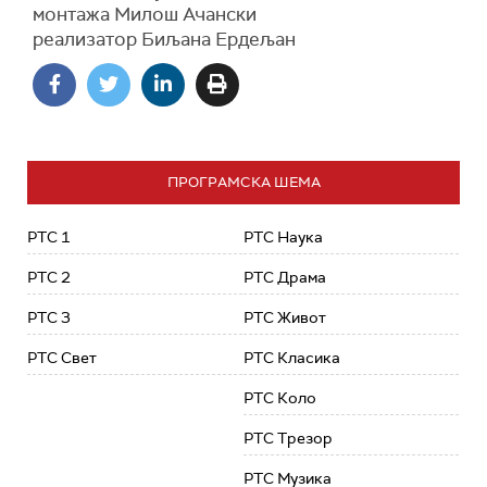
монтажа Милош Ачански
реализатор Биљана Ердељан
ПРОГРАМСКА ШЕМА
РТС 1
РТС Наука
РТС 2
РТС Драма
РТС 3
РТС Живот
РТС Свет
РТС Класика
РТС Коло
РТС Трезор
РТС Музика