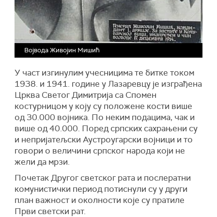
Војвода Живојин Мишић
У част изгинулим учесницима те битке током
1938. и 1941. године у Лазаревцу је изграђена
Црква Светог Димитрија са Спомен
костурницом у коју су положене кости више
од 30.000 војника. По неким подацима, чак и
више од 40.000. Поред српских сахрањени су
и непријатељски Аустроугарски војници и то
говори о величини српског народа који не
жели да мрзи.
Почетак Другог светског рата и послератни
комунистички период потиснули су у други
план важност и околности које су пратиле
Први светски рат.