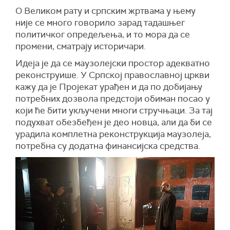
О Великом рату и српским жртвама у њему
није се много говорило зарад тадашњег
политичког опредељења, и то мора да се
промени, сматрају историчари.
Идеја је да се маузолејски простор адекватно
реконструише. У Српској православној цркви
кажу да је Пројекат урађен и да по добијању
потребних дозвола предстоји обиман посао у
који ће бити укључени многи стручњаци. За тај
подухват обезбеђен је део новца, али да би се
урадила комплетна реконструкција маузолеја,
потребна су додатна финансијска средства.