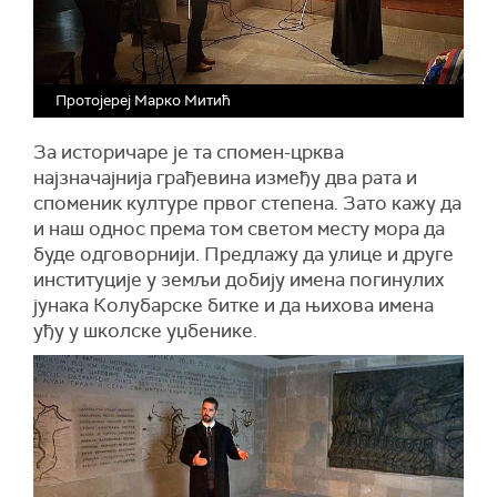
Протојереј Марко Митић
За историчаре је та спомен-црква
најзначајнија грађевина између два рата и
споменик културе првог степена. Зато кажу да
и наш однос према том светом месту мора да
буде одговорнији. Предлажу да улице и друге
институције у земљи добију имена погинулих
јунака Колубарске битке и да њихова имена
уђу у школске уџбенике.