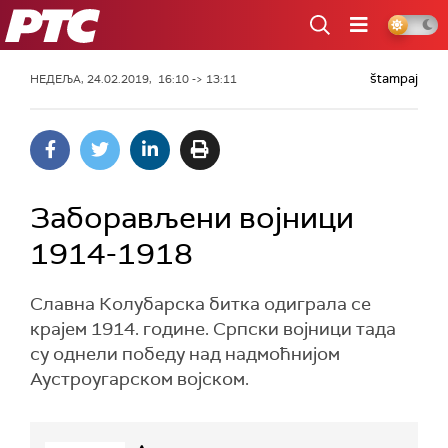
РТС
štampaj
НЕДЕЉА, 24.02.2019, 16:10 -> 13:11
Заборављени војници
1914-1918
Славна Колубарска битка одиграла се
крајем 1914. године. Српски војници тада
су однели победу над надмоћнијом
Аустроугарском војском.