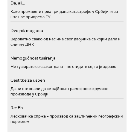
Da, ali...
Како преживети прва три дана катастрофе у Србији, и за
шта нас припрема ЕУ
Dvojnik mog oca
Вероватно свако од нас има свог двојника са којим дели и
сличну ДНК
Nemogućnost tusiranja
Не туширате се сваког дана – не стидите се, то је здраво
Cestitke za uspeh
Да ли сте знали да се најбоље грамофонске ручице
производе у Србији
Re: Eh...
Лесковачка спржа – производ са заштићеним географским
пореклом