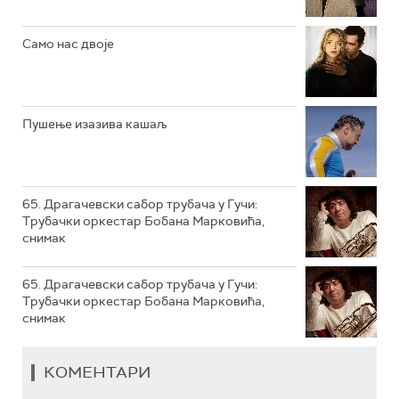
РТС КЛАСИКА
РТС КОЛО
Само нас двоје
РТС ТРЕЗОР
РТС МУЗИКА
Пушење изазива кашаљ
РТС ПОЛЕТАРАЦ
65. Драгачевски сабор трубача у Гучи:
Трубачки оркестар Бобана Марковића,
снимак
65. Драгачевски сабор трубача у Гучи:
Трубачки оркестар Бобана Марковића,
снимак
КОМЕНТАРИ