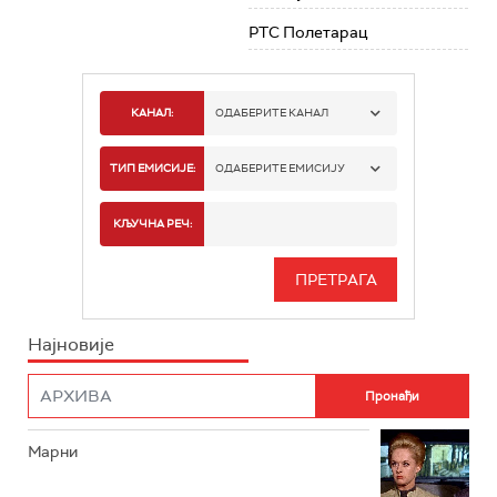
РТС Полетарац
КАНАЛ:
ОДАБЕРИТЕ КАНАЛ
РТС 1
ТИП ЕМИСИЈЕ:
ОДАБЕРИТЕ ЕМИСИЈУ
РТС 2
СПОРТ
КЉУЧНА РЕЧ:
РТС 3
СЕРИЈА
РТС СВЕТ
ИНФО
Најновије
РТС НАУКА
ФИЛМ
РТС ДРАМА
Марни
РТС ЖИВОТ