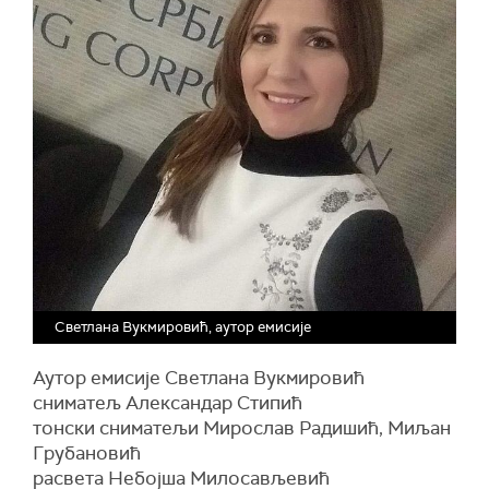
Светлана Вукмировић, аутор емисије
Аутор емисије Светлана Вукмировић
сниматељ Александар Стипић
тонски сниматељи Мирослав Радишић, Миљан
Грубановић
расвета Небојша Милосављевић