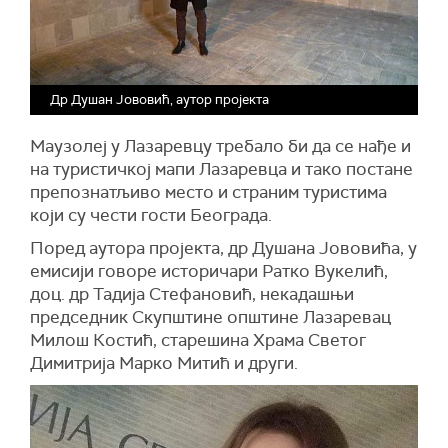
Др Душан Јововић, аутор пројекта
Маузолеј у Лазаревцу требало би да се нађе и
на туристичкој мапи Лазаревца и тако постане
препознатљиво место и страним туристима
који су чести гости Београда.
Поред аутора пројекта, др Душана Јововића, у
емисији говоре историчари Ратко Вукелић,
доц. др Тадија Стефановић, некадашњи
председник Скупштине општине Лазаревац
Милош Костић, старешина Храма Светог
Димитрија Марко Митић и други.