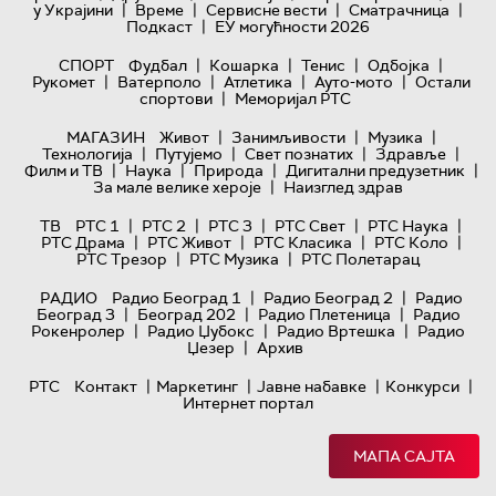
|
|
|
|
у Украјини
Време
Сервисне вести
Сматрачница
|
Подкаст
ЕУ могућности 2026
|
|
|
|
СПОРТ
Фудбал
Кошарка
Тенис
Одбојка
|
|
|
|
Рукомет
Ватерполо
Атлетика
Ауто-мото
Остали
|
спортови
Меморијал РТС
|
|
|
МАГАЗИН
Живот
Занимљивости
Музика
|
|
|
|
Технологијa
Путујемо
Свет познатих
Здравље
|
|
|
|
Филм и ТВ
Наука
Природа
Дигитални предузетник
|
За мале велике хероје
Наизглед здрав
|
|
|
|
|
ТВ
РТС 1
РТС 2
РТС 3
РТС Свет
РТС Наука
|
|
|
|
РТС Драма
РТС Живот
РТС Класика
РТС Коло
|
|
РТС Трезор
РТС Музика
РТС Полетарац
|
|
РАДИО
Радио Београд 1
Радио Београд 2
Радио
|
|
|
Београд 3
Београд 202
Радио Плетеница
Радио
|
|
|
Рокенролер
Радио Џубокс
Радио Вртешка
Радио
|
Џезер
Архив
|
|
|
|
РТС
Контакт
Маркетинг
Јавне набавке
Конкурси
Интернет портал
МАПА САЈТА