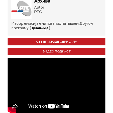
Архива
Autor:
РТС
Избор емисија емитованих на нашем Другом
програму. [
]
детаљније
СВЕ ЕПИЗОДЕ СЕРИЈАЛА
ВИДЕО ПОДКАСТ