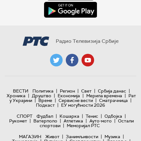
Радио Телевизија Србије
|
|
|
|
ВЕСТИ
Политика
Регион
Свет
Србија данас
|
|
|
|
Хроника
Друштво
Економија
Мерила времена
Рат
|
|
|
|
у Украјини
Време
Сервисне вести
Сматрачница
|
Подкаст
ЕУ могућности 2026
|
|
|
|
СПОРТ
Фудбал
Кошарка
Тенис
Одбојка
|
|
|
|
Рукомет
Ватерполо
Атлетика
Ауто-мото
Остали
|
спортови
Меморијал РТС
|
|
|
МАГАЗИН
Живот
Занимљивости
Музика