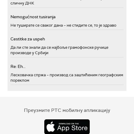
сличну ДНК
Nemogućnost tusiranja
Не туширате се сваког дана – не стидите се, то је здраво
Cestitke za uspeh
Да ли сте знали да се најбоље грамофонске ручице
производе у Србији
Re: Eh...
Лесковачка спржа – производ са заштићеним географским
пореклом
Преузмите РТС мобилну апликацију