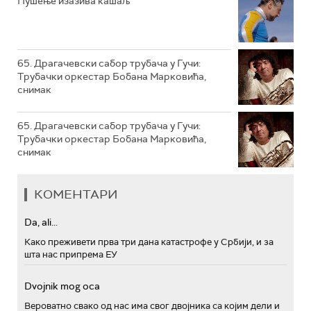
Пушење изазива кашаљ
РТС ПОЛЕТАРАЦ
65. Драгачевски сабор трубача у Гучи:
Трубачки оркестар Бобана Марковића,
снимак
65. Драгачевски сабор трубача у Гучи:
Трубачки оркестар Бобана Марковића,
снимак
КОМЕНТАРИ
Da, ali...
Како преживети прва три дана катастрофе у Србији, и за
шта нас припрема ЕУ
Dvojnik mog oca
Вероватно свако од нас има свог двојника са којим дели и