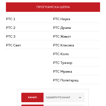
ПРОГРАМСКА ШЕМА
РТС 1
РТС Наука
РТС 2
РТС Драма
РТС 3
РТС Живот
РТС Свет
РТС Класика
РТС Коло
РТС Трезор
РТС Музика
РТС Полетарац
КАНАЛ:
ОДАБЕРИТЕ КАНАЛ