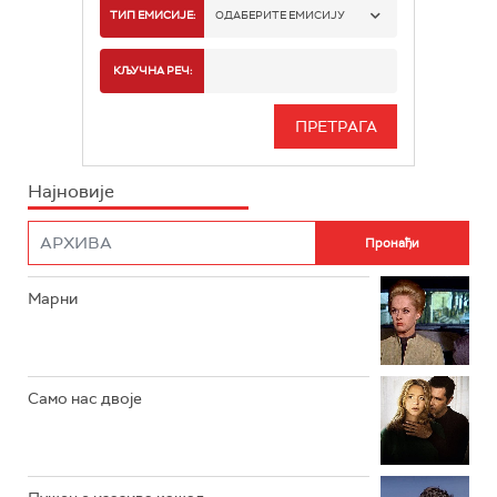
РТС 1
ТИП ЕМИСИЈЕ:
ОДАБЕРИТЕ ЕМИСИЈУ
РТС 2
СПОРТ
КЉУЧНА РЕЧ:
РТС 3
СЕРИЈА
РТС СВЕТ
ИНФО
Најновије
РТС НАУКА
ФИЛМ
РТС ДРАМА
Марни
РТС ЖИВОТ
РТС КЛАСИКА
РТС КОЛО
Само нас двоје
РТС ТРЕЗОР
РТС МУЗИКА