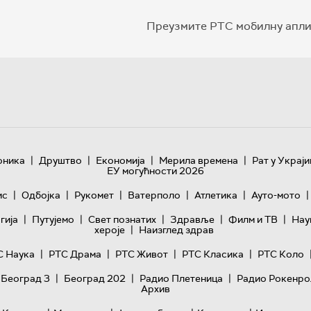
Преузмите РТС мобилну апли
|
|
|
|
оника
Друштво
Економија
Мерила времена
Рат у Украји
ЕУ могућности 2026
|
|
|
|
|
|
ис
Одбојка
Рукомет
Ватерполо
Атлетика
Ауто-мото
|
|
|
|
|
гијa
Путујемо
Свет познатих
Здравље
Филм и ТВ
Нау
|
хероје
Наизглед здрав
|
|
|
|
С Наука
РТС Драма
РТС Живот
РТС Класика
РТС Коло
|
|
|
 Београд 3
Београд 202
Радио Плетеница
Радио Рокенро
Архив