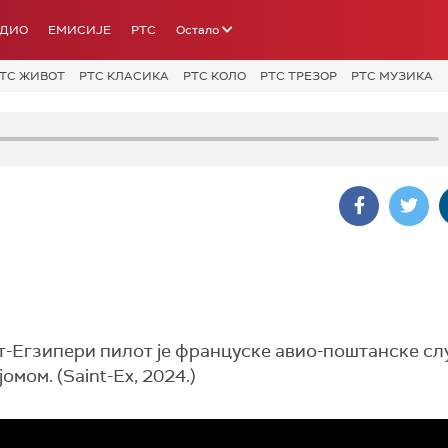
АДИО
ЕМИСИЈЕ
РТС
Остало
ТС ЖИВОТ
РТС КЛАСИКА
РТС КОЛО
РТС ТРЕЗОР
РТС МУЗИКА
т-Егзипери пилот је француске авио-поштанске сл
мом. (Saint-Ex, 2024.)