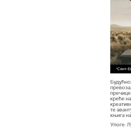
"Сент-Е
Будућно
превоза,
пречице 
креће на
креативн
те авант
књига на
Улоге: Л