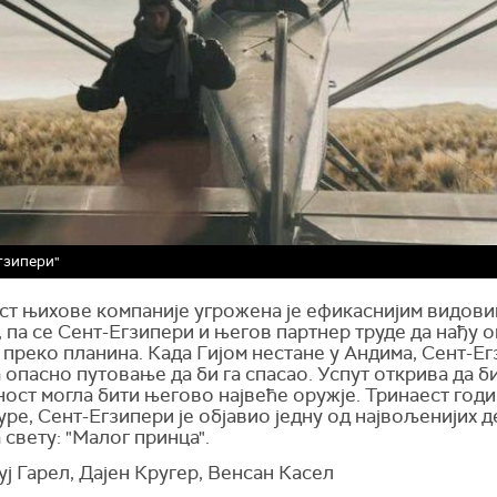
гзипери"
ст њихове компаније угрожена је ефикаснијим видови
 па се Сент-Егзипери и његов партнер труде да нађу 
преко планина. Када Гијом нестане у Андима, Сент-Е
 опасно путовање да би га спасао. Успут открива да б
ост могла бити његово највеће оружје. Тринаест год
уре, Сент-Егзипери је објавио једну од највољенијих д
 свету: "Малог принца".
уј Гарел, Дајен Кругер, Венсан Касел