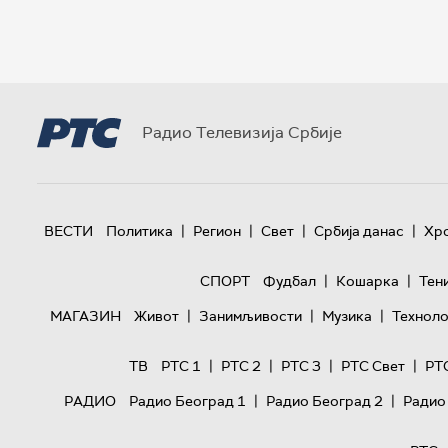
Радио Телевизија Србије
|
|
|
|
ВЕСТИ
Политика
Регион
Свет
Србија данас
Хр
|
|
СПОРТ
Фудбал
Кошарка
Тен
|
|
|
МАГАЗИН
Живот
Занимљивости
Музика
Техноло
|
|
|
|
ТВ
РТС 1
РТС 2
РТС 3
РТС Свет
РТ
|
|
РАДИО
Радио Београд 1
Радио Београд 2
Радио