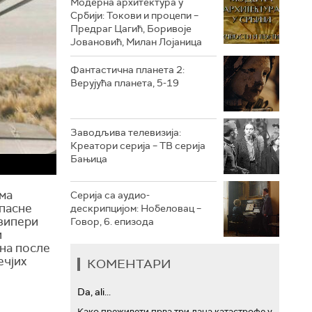
Модерна архитектура у
Србији: Токови и процепи –
Предраг Цагић, Боривоје
РТС ТРЕЗОР
Јовановић, Милан Лојаница
РТС МУЗИКА
Фантастична планета 2:
Верујућа планета, 5-19
РТС ПОЛЕТАРАЦ
Заводљива телевизија:
Креатори серија – ТВ серија
Бањица
ма
Серија са аудио-
опасне
дескрипцијом: Нобеловац –
гзипери
Говор, 6. епизода
и
ина после
ечјих
КОМЕНТАРИ
Da, ali...
Како преживети прва три дана катастрофе у