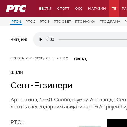
РТС
ВЕСТИ
СПОРТ
OKO
МАГАЗИН
ТВ
Р
РТС 1
РТС 2
РТС 3
РТС СВЕТ
РТС НАУКА
РТС ДРАМА
Р
Читај ми!
štampaj
СУБОТА, 23.05.2026, 23:55 -> 15:12
Филм
Сент-Егзипери
Аргентина, 1930. Слободоумни Антоан де Сен
лети са легендарним авијатичарем Анријем Гијо
РТС 1