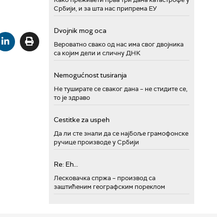
Србији, и за шта нас припрема ЕУ
Dvojnik mog oca
Вероватно свако од нас има свог двојника
са којим дели и сличну ДНК
Nemogućnost tusiranja
Не туширате се сваког дана – не стидите се,
то је здраво
Cestitke za uspeh
Да ли сте знали да се најбоље грамофонске
ручице производе у Србији
Re: Eh...
Лесковачка спржа – производ са
заштићеним географским пореклом