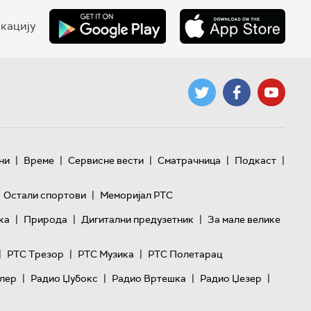
кацију
|
|
|
|
|
ни
Време
Сервисне вести
Сматрачница
Подкаст
|
Остали спортови
Меморијал РТС
|
|
|
ка
Природа
Дигитални предузетник
За мале велике
|
|
|
РТС Трезор
РТС Музика
РТС Полетарац
|
|
|
|
лер
Радио Џубокс
Радио Вртешка
Радио Џезер