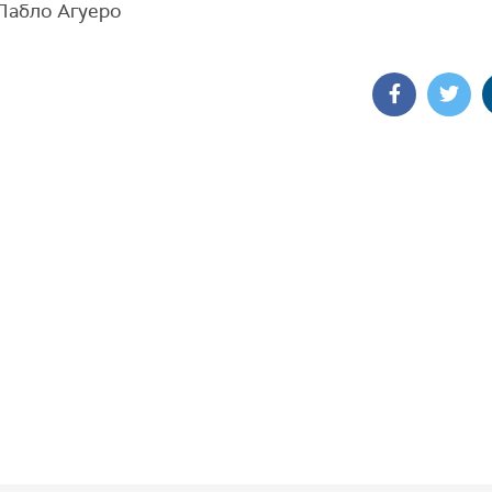
 Пабло Агуеро