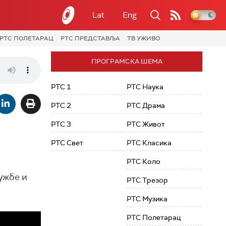
Lat
Eng
РТС ПОЛЕТАРАЦ
РТС ПРЕДСТАВЉА
ТВ УЖИВО
ПРОГРАМСКА ШЕМА
РТС 1
РТС Наука
РТС 2
РТС Драма
РТС 3
РТС Живот
РТС Свет
РТС Класика
РТС Коло
ужбе и
РТС Трезор
РТС Музика
РТС Полетарац