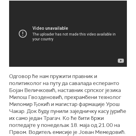
Одговор ће нам пружити правник и
политиколог на путу да савалада есперанто
Бојан Величковић, наставник српског језика
Милош Гвозденовић, прехрамбени технолог
Миломир Ђокић и магистар фармације Урош
Чакар. Док буду пунили заједничку касу јуриће
их само један Трагач. Ко ће бити бржи
погледајте у понедељак 18. маја од 21.00 на
Првом. Водитељ емисије је Јован Мемедовић.