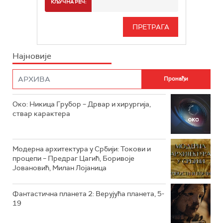
СПОРТ
КЉУЧНА РЕЧ:
РТС 3
СЕРИЈА
РТС СВЕТ
ИНФО
Најновије
РТС НАУКА
ФИЛМ
РТС ДРАМА
Око: Никица Грубор – Дрвар и хирургија,
РТС ЖИВОТ
ствар карактера
РТС КЛАСИКА
РТС КОЛО
Модерна архитектура у Србији: Токови и
процепи – Предраг Цагић, Боривоје
Јовановић, Милан Лојаница
РТС ТРЕЗОР
РТС МУЗИКА
Фантастична планета 2: Верујућа планета, 5-
19
РТС ПОЛЕТАРАЦ