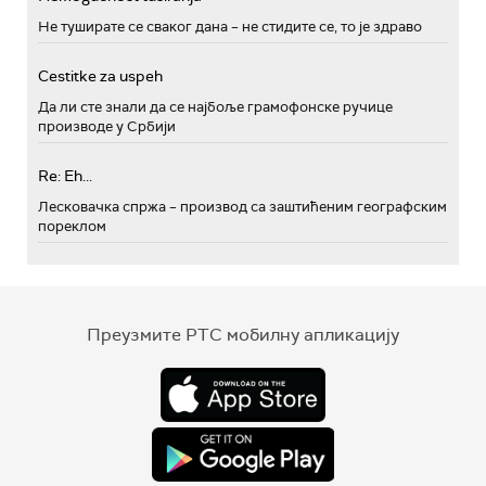
Не туширате се сваког дана – не стидите се, то је здраво
Cestitke za uspeh
Да ли сте знали да се најбоље грамофонске ручице
производе у Србији
Re: Eh...
Лесковачка спржа – производ са заштићеним географским
пореклом
Преузмите РТС мобилну апликацију