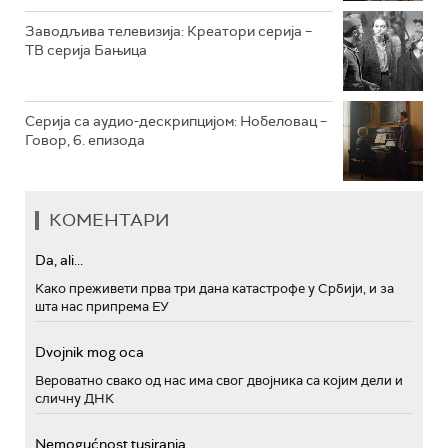
Заводљива телевизија: Креатори серија –
ТВ серија Бањица
Серија са аудио-дескрипцијом: Нобеловац –
Говор, 6. епизода
КОМЕНТАРИ
Da, ali...
Како преживети прва три дана катастрофе у Србији, и за
шта нас припрема ЕУ
Dvojnik mog oca
Вероватно свако од нас има свог двојника са којим дели и
сличну ДНК
Nemogućnost tusiranja