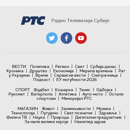
Радио Телевизија Србије
|
|
|
|
ВЕСТИ
Политика
Регион
Свет
Србија данас
|
|
|
|
Хроника
Друштво
Економија
Мерила времена
Рат
|
|
|
|
у Украјини
Време
Сервисне вести
Сматрачница
|
Подкаст
ЕУ могућности 2026
|
|
|
|
СПОРТ
Фудбал
Кошарка
Тенис
Одбојка
|
|
|
|
Рукомет
Ватерполо
Атлетика
Ауто-мото
Остали
|
спортови
Меморијал РТС
|
|
|
МАГАЗИН
Живот
Занимљивости
Музика
|
|
|
|
Технологијa
Путујемо
Свет познатих
Здравље
|
|
|
|
Филм и ТВ
Наука
Природа
Дигитални предузетник
|
За мале велике хероје
Наизглед здрав