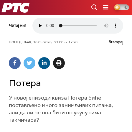
РТС
Читај ми!
štampaj
ПОНЕДЕЉАК, 18.05.2026, 21:00 -> 17:20
Потера
У новој епизоди квиза Потера биће
постављено много занимљивих питања,
али да ли ће она бити по укусу тима
такмичара?