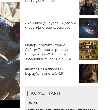
Гост Лука Алерић
РТС ТРЕЗОР
РТС МУЗИКА
Око: Никица Грубор – Дрвар и
хирургија, ствар карактера
РТС ПОЛЕТАРАЦ
Модерна архитектура у
Србији: Токови и процепи –
Предраг Цагић, Боривоје
Јовановић, Милан Лојаница
Фантастична планета 2:
Верујућа планета, 5-19
КОМЕНТАРИ
Da, ali...
Како преживети прва три дана катастрофе у