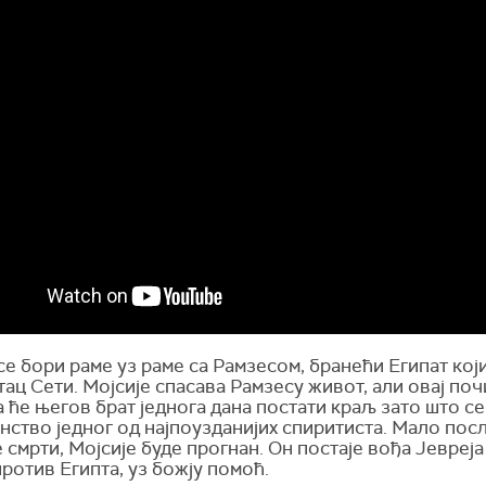
се бори раме уз раме са Рамзесом, бранећи Египат кој
ац Сети. Мојсије спасава Рамзесу живот, али овај поч
 ће његов брат једнога дана постати краљ зато што се
ство једног од најпоузданијих спиритиста. Мало пос
 смрти, Мојсије буде прогнан. Он постаје вођа Јевреја
ротив Египта, уз божју помоћ.