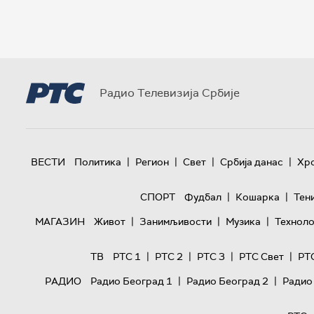
Радио Телевизија Србије
|
|
|
|
ВЕСТИ
Политика
Регион
Свет
Србија данас
Хр
|
|
СПОРТ
Фудбал
Кошарка
Тен
|
|
|
МАГАЗИН
Живот
Занимљивости
Музика
Техноло
|
|
|
|
ТВ
РТС 1
РТС 2
РТС 3
РТС Свет
РТ
|
|
РАДИО
Радио Београд 1
Радио Београд 2
Радио