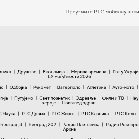
Преузмите РТС мобилну апли
|
|
|
|
оника
Друштво
Економија
Мерила времена
Рат у Украји
ЕУ могућности 2026
|
|
|
|
|
|
ис
Одбојка
Рукомет
Ватерполо
Атлетика
Ауто-мото
|
|
|
|
|
гијa
Путујемо
Свет познатих
Здравље
Филм и ТВ
Нау
|
хероје
Наизглед здрав
|
|
|
|
С Наука
РТС Драма
РТС Живот
РТС Класика
РТС Коло
|
|
|
 Београд 3
Београд 202
Радио Плетеница
Радио Рокенро
Архив