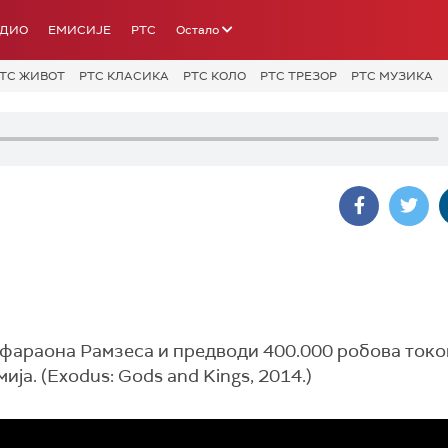
АДИО
ЕМИСИЈЕ
РТС
Остало
ТС ЖИВОТ
РТС КЛАСИКА
РТС КОЛО
РТС ТРЕЗОР
РТС МУЗИКА
ог фараона Рамзеса и предводи 400.000 робова ток
ја. (Exodus: Gods and Kings, 2014.)