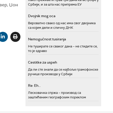
ивер, Џон
Србији, и за шта нас припрема ЕУ
Dvojnik mog oca
Вероватно свако од нас има свог двојника
са којим дели и сличну ДНК
Nemogućnost tusiranja
Не туширате се сваког дана – не стидите се,
то је здраво
Cestitke za uspeh
Да ли сте знали да се најбоље грамофонске
ручице производе у Србији
Re: Eh...
Лесковачка спржа – производ са
заштићеним географским пореклом