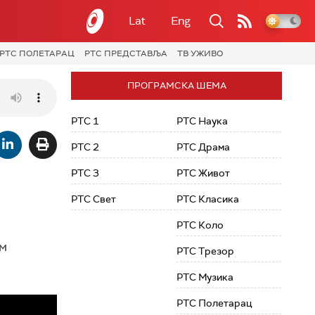
Lat
Eng
РТС ПОЛЕТАРАЦ
РТС ПРЕДСТАВЉА
ТВ УЖИВО
ПРОГРАМСКА ШЕМА
РТС 1
РТС Наука
РТС 2
РТС Драма
РТС 3
РТС Живот
РТС Свет
РТС Класика
РТС Коло
ом
РТС Трезор
РТС Музика
РТС Полетарац