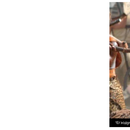
"Егзоду