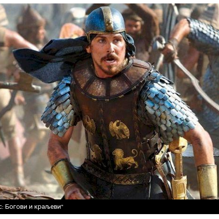
с: Богови и краљеви"