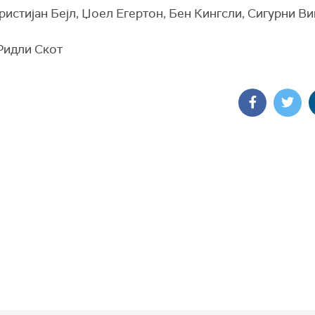
ристијан Бејл, Џоел Егертон, Бен Кингсли, Сигурни В
 Ридли Скот