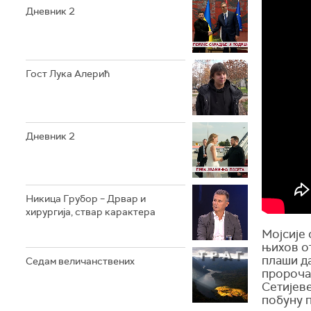
Дневник 2
Гост Лука Алерић
Дневник 2
Никица Грубор – Дрвар и
хирургија, ствар карактера
Мојсије 
њихов от
плаши да
Седам величанствених
пророчан
Сетијеве
побуну п