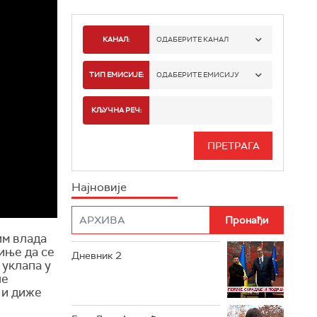
КАНАЛ:
ОДАБЕРИТЕ КАНАЛ
РТС 1
ТИП ЕМИСИЈЕ:
ОДАБЕРИТЕ ЕМИСИЈУ
РТС 2
СПОРТ
КЉУЧНА РЕЧ:
РТС 3
СЕРИЈА
РТС СВЕТ
ИНФО
Најновије
РТС НАУКА
ФИЛМ
РТС ДРАМА
им влада
иње да се
Дневник 2
РТС ЖИВОТ
 уклапа у
ле
РТС КЛАСИКА
 и диже
РТС КОЛО