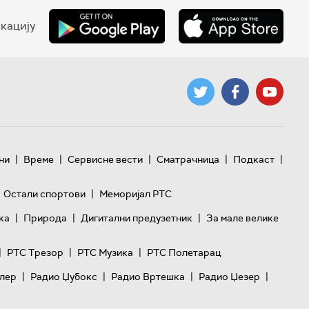
кацију
|
|
|
|
|
ни
Време
Сервисне вести
Сматрачница
Подкаст
|
Остали спортови
Меморијал РТС
|
|
|
ка
Природа
Дигитални предузетник
За мале велике
|
|
|
РТС Трезор
РТС Музика
РТС Полетарац
|
|
|
|
лер
Радио Џубокс
Радио Вртешка
Радио Џезер