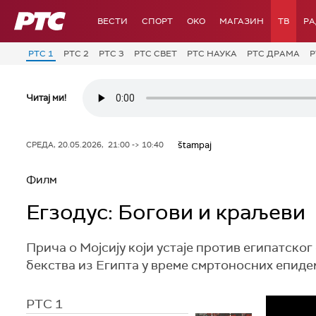
РТС
ВЕСТИ
СПОРТ
OKO
МАГАЗИН
ТВ
Р
РТС 1
РТС 2
РТС 3
РТС СВЕТ
РТС НАУКА
РТС ДРАМА
Р
Читај ми!
štampaj
СРЕДА, 20.05.2026, 21:00 -> 10:40
Филм
Егзодус: Богови и краљеви
Прича о Мојсију који устаје против египатск
бекства из Египта у време смртоносних епидеми
РТС 1