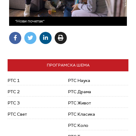
"Нови почетак"
ПРОГРАМСКА ШЕМА
РТС 1
РТС Наука
РТС 2
РТС Драма
РТС 3
РТС Живот
РТС Свет
РТС Класика
РТС Коло