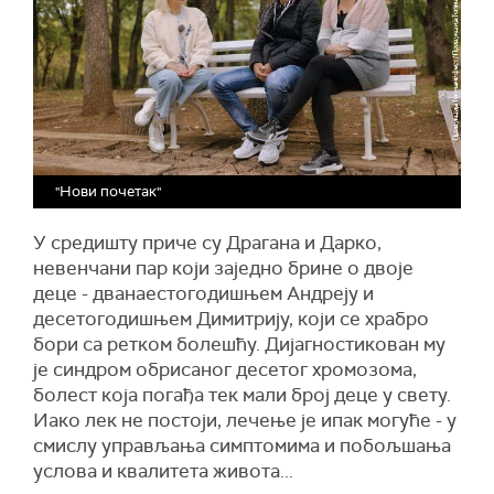
"Нови почетак"
У средишту приче су Драгана и Дарко,
невенчани пар који заједно брине о двоје
деце - дванаестогодишњем Андреју и
десетогодишњем Димитрију, који се храбро
бори са ретком болешћу. Дијагностикован му
је синдром обрисаног десетог хромозома,
болест која погађа тек мали број деце у свету.
Иако лек не постоји, лечење је ипак могуће - у
смислу управљања симптомима и побољшања
услова и квалитета живота...