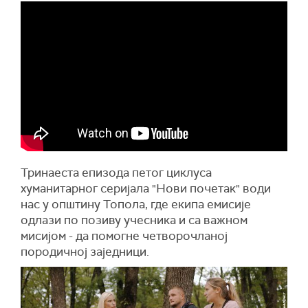
Тринаеста епизода петог циклуса
хуманитарног серијала "Нови почетак" води
нас у општину Топола, где екипа емисије
одлази по позиву учесника и са важном
мисијом - да помогне четворочланој
породичној заједници.