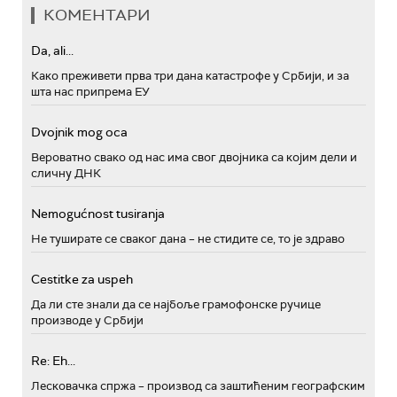
КОМЕНТАРИ
Da, ali...
Како преживети прва три дана катастрофе у Србији, и за
шта нас припрема ЕУ
Dvojnik mog oca
Вероватно свако од нас има свог двојника са којим дели и
сличну ДНК
Nemogućnost tusiranja
Не туширате се сваког дана – не стидите се, то је здраво
Cestitke za uspeh
Да ли сте знали да се најбоље грамофонске ручице
производе у Србији
Re: Eh...
Лесковачка спржа – производ са заштићеним географским