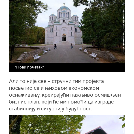
"Нови почетак"
Али то није све – стручни тим пројекта
посветио се и њиховом економском
оснаживању, креирајући пажљиво осмишљен
бизнис план, који ће им помоћи да изграде
стабилнију и сигурнију будућност.