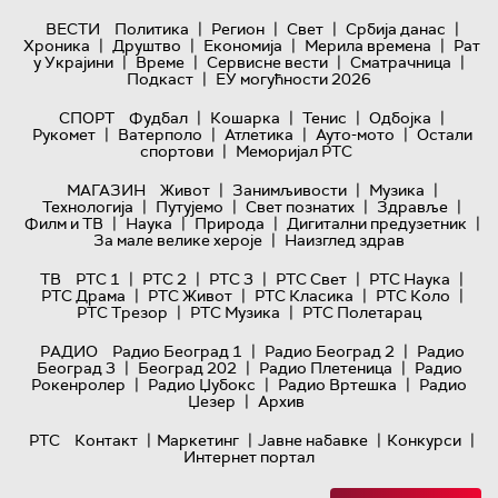
|
|
|
|
ВЕСТИ
Политика
Регион
Свет
Србија данас
|
|
|
|
Хроника
Друштво
Економија
Мерила времена
Рат
|
|
|
|
у Украјини
Време
Сервисне вести
Сматрачница
|
Подкаст
ЕУ могућности 2026
|
|
|
|
СПОРТ
Фудбал
Кошарка
Тенис
Одбојка
|
|
|
|
Рукомет
Ватерполо
Атлетика
Ауто-мото
Остали
|
спортови
Меморијал РТС
|
|
|
МАГАЗИН
Живот
Занимљивости
Музика
|
|
|
|
Технологијa
Путујемо
Свет познатих
Здравље
|
|
|
|
Филм и ТВ
Наука
Природа
Дигитални предузетник
|
За мале велике хероје
Наизглед здрав
|
|
|
|
|
ТВ
РТС 1
РТС 2
РТС 3
РТС Свет
РТС Наука
|
|
|
|
РТС Драма
РТС Живот
РТС Класика
РТС Коло
|
|
РТС Трезор
РТС Музика
РТС Полетарац
|
|
РАДИО
Радио Београд 1
Радио Београд 2
Радио
|
|
|
Београд 3
Београд 202
Радио Плетеница
Радио
|
|
|
Рокенролер
Радио Џубокс
Радио Вртешка
Радио
|
Џезер
Архив
|
|
|
|
РТС
Контакт
Маркетинг
Јавне набавке
Конкурси
Интернет портал