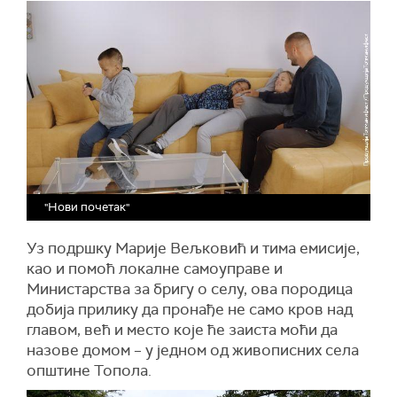
"Нови почетак"
Уз подршку Марије Вељковић и тима емисије,
као и помоћ локалне самоуправе и
Министарства за бригу о селу, ова породица
добија прилику да пронађе не само кров над
главом, већ и место које ће заиста моћи да
назове домом – у једном од живописних села
општине Топола.