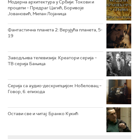
Модерна архитектура у Србији: Токови и
РТС ЖИВОТ
процепи – Предраг Цагић, Боривоје
Јовановић, Милан Лојаница
РТС КЛАСИКА
РТС КОЛО
Фантастична планета 2: Верујућа планета, 5-
19
РТС ТРЕЗОР
РТС МУЗИКА
Заводљива телевизија: Креатори серија –
ТВ серија Бањица
РТС ПОЛЕТАРАЦ
Серија са аудио-дескрипцијом: Нобеловац –
Говор, 6. епизода
Остави све и читај: Бранко Кукић