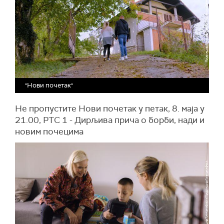
"Нови почетак"
Не пропустите Нови почетак у петак, 8. маја у
21.00, РТС 1 - Дирљива прича о борби, нади и
новим почецима