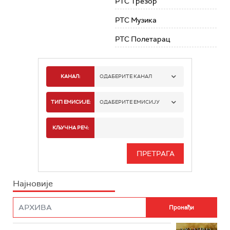
РТС Трезор
РТС Музика
РТС Полетарац
КАНАЛ:
ОДАБЕРИТЕ КАНАЛ
РТС 1
ТИП ЕМИСИЈЕ:
ОДАБЕРИТЕ ЕМИСИЈУ
РТС 2
СПОРТ
КЉУЧНА РЕЧ:
РТС 3
СЕРИЈА
РТС СВЕТ
ИНФО
Најновије
РТС НАУКА
ФИЛМ
РТС ДРАМА