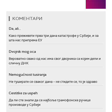
КОМЕНТАРИ
Da, ali...
Како преживети прва три дана катастрофе у Србији, и за
шта нас припрема ЕУ
Dvojnik mog oca
Вероватно свако од нас има свог двојника са којим дели и
сличну ДНК
Nemogućnost tusiranja
Не туширате се сваког дана – не стидите се, то је здраво
Cestitke za uspeh
Да ли сте знали да се најбоље грамофонске ручице
производе у Србији