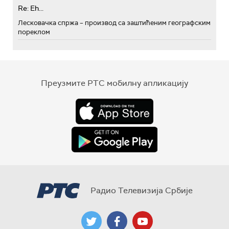
Re: Eh...
Лесковачка спржа – производ са заштићеним географским
пореклом
Преузмите РТС мобилну апликацију
Радио Телевизија Србије