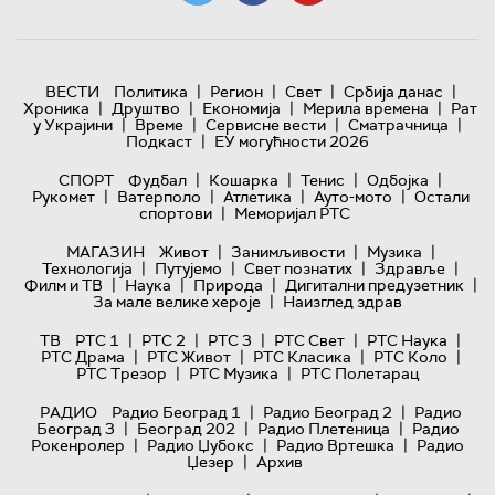
|
|
|
|
ВЕСТИ
Политика
Регион
Свет
Србија данас
|
|
|
|
Хроника
Друштво
Економија
Мерила времена
Рат
|
|
|
|
у Украјини
Време
Сервисне вести
Сматрачница
|
Подкаст
ЕУ могућности 2026
|
|
|
|
СПОРТ
Фудбал
Кошарка
Тенис
Одбојка
|
|
|
|
Рукомет
Ватерполо
Атлетика
Ауто-мото
Остали
|
спортови
Меморијал РТС
|
|
|
МАГАЗИН
Живот
Занимљивости
Музика
|
|
|
|
Технологијa
Путујемо
Свет познатих
Здравље
|
|
|
|
Филм и ТВ
Наука
Природа
Дигитални предузетник
|
За мале велике хероје
Наизглед здрав
|
|
|
|
|
ТВ
РТС 1
РТС 2
РТС 3
РТС Свет
РТС Наука
|
|
|
|
РТС Драма
РТС Живот
РТС Класика
РТС Коло
|
|
РТС Трезор
РТС Музика
РТС Полетарац
|
|
РАДИО
Радио Београд 1
Радио Београд 2
Радио
|
|
|
Београд 3
Београд 202
Радио Плетеница
Радио
|
|
|
Рокенролер
Радио Џубокс
Радио Вртешка
Радио
|
Џезер
Архив