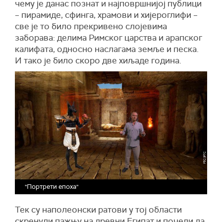
чему је данас познат и најповршнијој публици
– пирамиде, сфинга, храмови и хијероглифи –
све је то било прекривено слојевима
заборава: делима Римског царства и арапског
калифата, односно наслагама земље и песка.
И тако је било скоро две хиљаде година.
"Портрети епоха"
Тек су наполеонски ратови у тој области
скренули пажњу на древни Египат и почели да