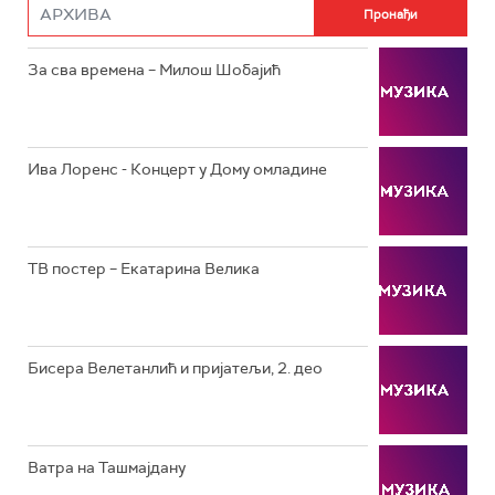
РТС ДРАМА
За сва времена – Милош Шобајић
РТС ЖИВОТ
РТС КЛАСИКА
РТС КОЛО
Ива Лоренс - Концерт у Дому омладине
РТС ТРЕЗОР
РТС МУЗИКА
ТВ постер – Екатарина Велика
РТС ПОЛЕТАРАЦ
Бисера Велетанлић и пријатељи, 2. део
Ватра на Ташмајдану