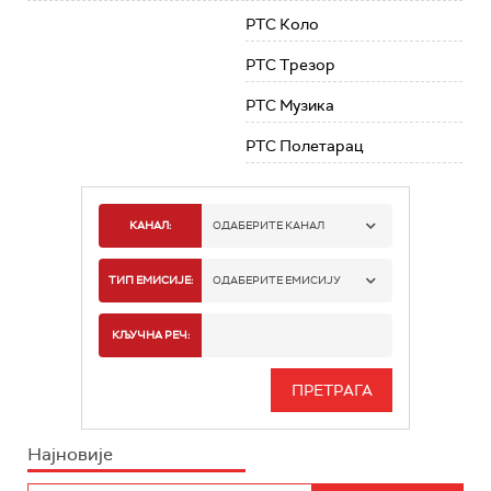
РТС Коло
РТС Трезор
РТС Музика
РТС Полетарац
КАНАЛ:
ОДАБЕРИТЕ КАНАЛ
РТС 1
ТИП ЕМИСИЈЕ:
ОДАБЕРИТЕ ЕМИСИЈУ
РТС 2
СПОРТ
КЉУЧНА РЕЧ:
РТС 3
СЕРИЈА
РТС СВЕТ
ИНФО
Најновије
РТС НАУКА
ФИЛМ