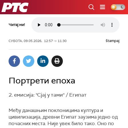
РТС
Читај ми!
štampaj
СУБОТА, 09.05.2026, 12:57 -> 11:30
Портрети епоха
2. емисија: "Сјај у тами" / Египат
Међу данашњим поклоницима култура и
цивилизација, древни Египат заузима једно од
почасних места. Није увек било тако. Оно по