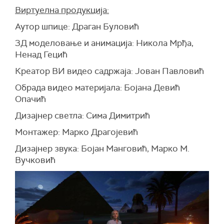
Виртуелна продукција:
Аутор шпице: Драган Буловић
3Д моделовање и анимација: Никола Мрђа,
Ненад Гецић
Креатор ВИ видео садржаја: Јован Павловић
Обрада видео материјала: Бојана Девић
Опачић
Дизајнер светла: Сима Димитрић
Монтажер: Марко Драгојевић
Дизајнер звука: Бојан Манговић, Марко М.
Вучковић