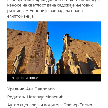
износе на светлост дана садржаје његових
ризница. У Европи је завладала права
египтоманија.
"Портрети епоха"
Уредник: Ана Павловић
Редитељ: Наталија Мићевић
Аутор сценарија и водитељ: Оливер Томић