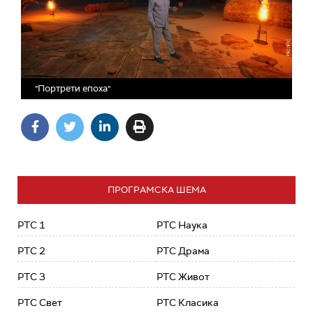
"Портрети епоха"
ПРОГРАМСКА ШЕМА
РТС 1
РТС Наука
РТС 2
РТС Драма
РТС 3
РТС Живот
РТС Свет
РТС Класика