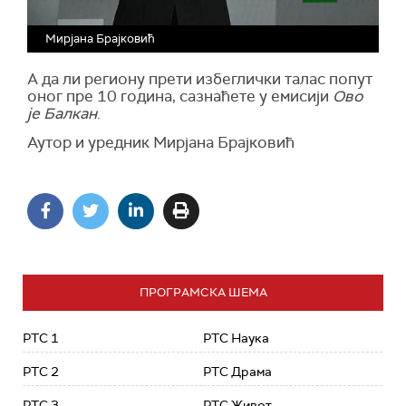
Мирјана Брајковић
А да ли региону прети избеглички талас попут
оног пре 10 година, сазнаћете у емисији
Ово
је Балкан
.
Аутор и уредник Мирјана Брајковић
ПРОГРАМСКА ШЕМА
РТС 1
РТС Наука
РТС 2
РТС Драма
РТС 3
РТС Живот