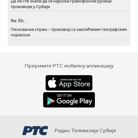
Да ли сте знали да се најбоље грамофонске ручице
производе у Србији
Re: Eh...
Лесковачка спржа – производ са заштићеним географским
пореклом
Преузмите РТС мобилну апликацију
Радио Телевизија Србије