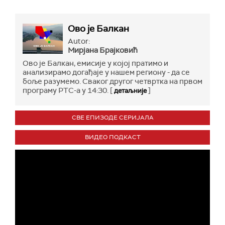
Ово је Балкан
Autor:
Мирјана Брајковић
Ово је Балкан, емисије у којој пратимо и
анализирамо догађаје у нашем региону - да се
боље разумемо. Сваког другог четвртка на првом
програму РТС-а у 14:30. [
]
детаљније
СВЕ ЕПИЗОДЕ СЕРИЈАЛА
ВИДЕО ПОДКАСТ