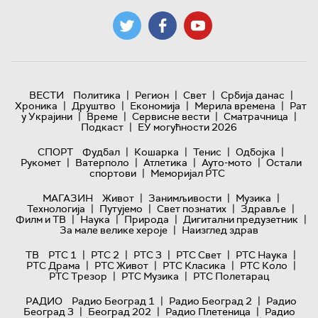
|
|
|
|
ВЕСТИ
Политика
Регион
Свет
Србија данас
|
|
|
|
Хроника
Друштво
Економија
Мерила времена
Рат
|
|
|
|
у Украјини
Време
Сервисне вести
Сматрачница
|
Подкаст
ЕУ могућности 2026
|
|
|
|
СПОРТ
Фудбал
Кошарка
Тенис
Одбојка
|
|
|
|
Рукомет
Ватерполо
Атлетика
Ауто-мото
Остали
|
спортови
Меморијал РТС
|
|
|
МАГАЗИН
Живот
Занимљивости
Музика
|
|
|
|
Технологијa
Путујемо
Свет познатих
Здравље
|
|
|
|
Филм и ТВ
Наука
Природа
Дигитални предузетник
|
За мале велике хероје
Наизглед здрав
|
|
|
|
|
ТВ
РТС 1
РТС 2
РТС 3
РТС Свет
РТС Наука
|
|
|
|
РТС Драма
РТС Живот
РТС Класика
РТС Коло
|
|
РТС Трезор
РТС Музика
РТС Полетарац
|
|
РАДИО
Радио Београд 1
Радио Београд 2
Радио
|
|
|
Београд 3
Београд 202
Радио Плетеница
Радио