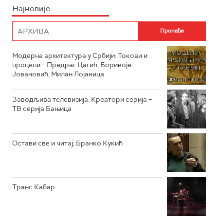
Најновије
РТС НАУКА
ФИЛМ
РТС ДРАМА
Модерна архитектура у Србији: Токови и
РТС ЖИВОТ
процепи – Предраг Цагић, Боривоје
Јовановић, Милан Лојаница
РТС КЛАСИКА
РТС КОЛО
Заводљива телевизија: Креатори серија –
ТВ серија Бањица
РТС ТРЕЗОР
РТС МУЗИКА
Остави све и читај: Бранко Кукић
РТС ПОЛЕТАРАЦ
Транс Кабар