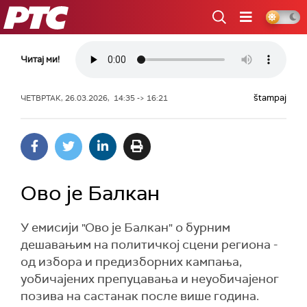
РТС
Читај ми!
štampaj
ЧЕТВРТАК, 26.03.2026, 14:35 -> 16:21
Ово је Балкан
У емисији "Ово је Балкан" о бурним
дешавањим на политичкој сцени региона -
од избора и предизборних кампања,
уобичајених препуцавања и неуобичајеног
позива на састанак после више година.