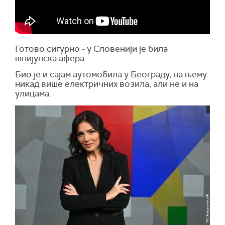
Готово сигурно - у Словенији је била
шпијунска афера.
Био је и сајам аутомобила у Београду, на њему
никад више електричних возила, али не и на
улицама.