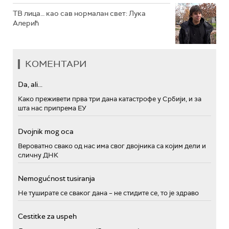
ТВ лица… као сав нормалан свет: Лука
Алерић
КОМЕНТАРИ
Da, ali...
Како преживети прва три дана катастрофе у Србији, и за
шта нас припрема ЕУ
Dvojnik mog oca
Вероватно свако од нас има свог двојника са којим дели и
сличну ДНК
Nemogućnost tusiranja
Не туширате се сваког дана – не стидите се, то је здраво
Cestitke za uspeh