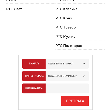
РТС Свет
РТС Класика
РТС Коло
РТС Трезор
РТС Музика
РТС Полетарац
КАНАЛ:
ОДАБЕРИТЕ КАНАЛ
РТС 1
ТИП ЕМИСИЈЕ:
ОДАБЕРИТЕ ЕМИСИЈУ
РТС 2
СПОРТ
КЉУЧНА РЕЧ:
РТС 3
СЕРИЈА
РТС СВЕТ
ИНФО