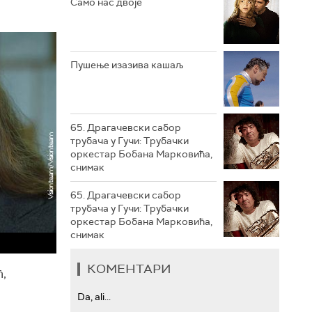
Само нас двоје
РТС ТРЕЗОР
РТС МУЗИКА
Пушење изазива кашаљ
РТС ПОЛЕТАРАЦ
65. Драгачевски сабор
трубача у Гучи: Трубачки
оркестар Бобана Марковића,
снимак
65. Драгачевски сабор
трубача у Гучи: Трубачки
оркестар Бобана Марковића,
снимак
КОМЕНТАРИ
ћ,
Da, ali...