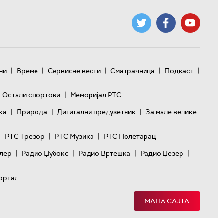
|
|
|
|
|
ни
Време
Сервисне вести
Сматрачница
Подкаст
|
Остали спортови
Меморијал РТС
|
|
|
ка
Природа
Дигитални предузетник
За мале велике
|
|
|
РТС Трезор
РТС Музика
РТС Полетарац
|
|
|
|
лер
Радио Џубокс
Радио Вртешка
Радио Џезер
ортал
МАПА САЈТА