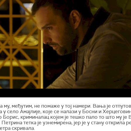
 му, међутим, не помаже у тој намери. Вања је отпуто
 у село Амајлије, које се налази у Босни и Херцегови
о Борис, криминалац којем је тешко пало то што му је
 Петрина тетка је узнемирена, јер је у стану открила 
Петра скривала.