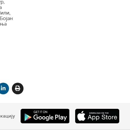
р,
а
или,
Бојан
иња
кацију