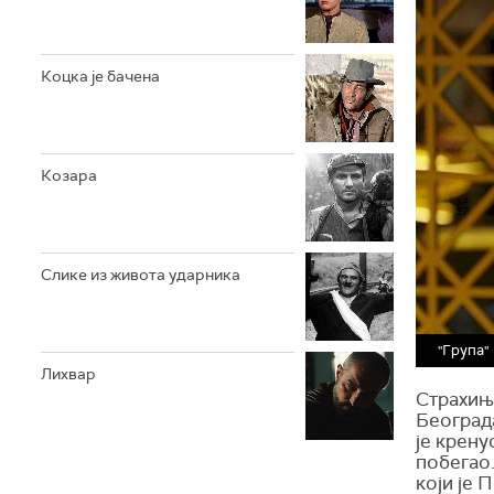
Коцка је бачена
Козара
Слике из живота ударника
"Група"
Лихвар
Страхиња
Београда
је крену
побегао.
који је 