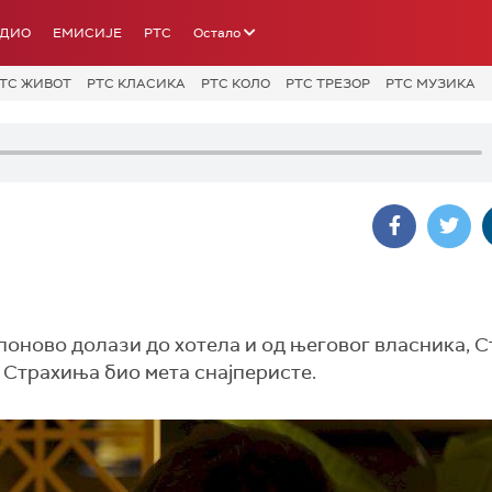
АДИО
ЕМИСИЈЕ
РТС
Остало
ТС ЖИВОТ
РТС КЛАСИКА
РТС КОЛО
РТС ТРЕЗОР
РТС МУЗИКА
поново долази до хотела и од његовог власника, 
 Страхиња био мета снајперисте.