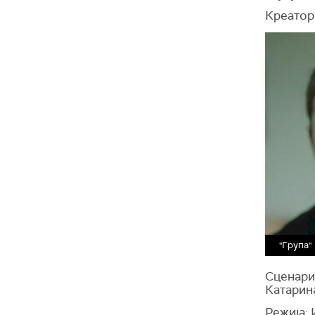
Креатор
"Група"
Сценари
Катарин
Режија: