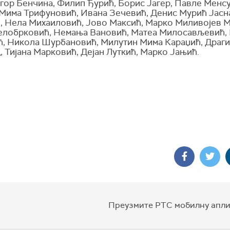
Игор Бенчина, Филип Ђурић, Борис Јагер, Павле Менсу
Мима Трифуновић, Ивана Зечевић, Денис Мурић Јасн
, Нела Михаиловић, Јово Максић, Марко Миливојев М
елобрковић, Немања Вановић, Матеа Милосављевић, 
, Никола Шурбановић, Милутин Мима Караџић, Драг
 Тијана Марковић, Дејан Луткић, Марко Јањић.
Преузмите РТС мобилну апли