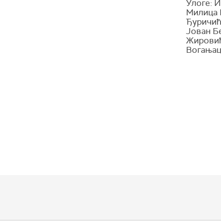
Улоге: 
Милица 
Ђуричић
Јован Б
Жировић
Вогањац,