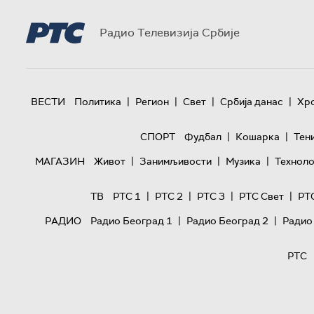
Радио Телевизија Србије
|
|
|
|
ВЕСТИ
Политика
Регион
Свет
Србија данас
Хр
|
|
СПОРТ
Фудбал
Кошарка
Тен
|
|
|
МАГАЗИН
Живот
Занимљивости
Музика
Техноло
|
|
|
|
ТВ
РТС 1
РТС 2
РТС 3
РТС Свет
РТ
|
|
РАДИО
Радио Београд 1
Радио Београд 2
Радио
РТС