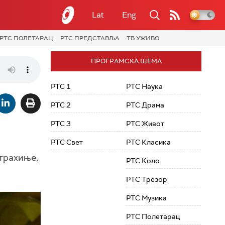
Lat
Eng
РТС ПОЛЕТАРАЦ
РТС ПРЕДСТАВЉА
ТВ УЖИВО
ПРОГРАМСКА ШЕМА
РТС 1
РТС Наука
РТС 2
РТС Драма
РТС 3
РТС Живот
РТС Свет
РТС Класика
Страхиње,
РТС Коло
РТС Трезор
РТС Музика
РТС Полетарац