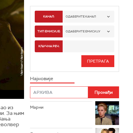
КАНАЛ:
ОДАБЕРИТЕ КАНАЛ
РТС 1
ТИП ЕМИСИЈЕ:
ОДАБЕРИТЕ ЕМИСИЈУ
РТС 2
СПОРТ
КЉУЧНА РЕЧ:
РТС 3
СЕРИЈА
РТС СВЕТ
ИНФО
Најновије
РТС НАУКА
ФИЛМ
РТС ДРАМА
вао из
Марни
РТС ЖИВОТ
ни. За њим
 Вања
РТС КЛАСИКА
револвер
РТС КОЛО