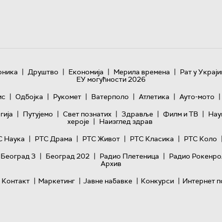
|
|
|
|
оника
Друштво
Економија
Мерила времена
Рат у Украји
ЕУ могућности 2026
|
|
|
|
|
|
ис
Одбојка
Рукомет
Ватерполо
Атлетика
Ауто-мото
|
|
|
|
|
гијa
Путујемо
Свет познатих
Здравље
Филм и ТВ
Нау
|
хероје
Наизглед здрав
|
|
|
|
С Наука
РТС Драма
РТС Живот
РТС Класика
РТС Коло
|
|
|
 Београд 3
Београд 202
Радио Плетеница
Радио Рокенро
Архив
|
|
|
|
Контакт
Маркетинг
Јавне набавке
Конкурси
Интернет п