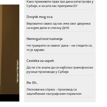
Како преживети прва три дана катастрофе у
Србији, и за шта нас припрема ЕУ
Dvojnik mog oca
Вероватно свако од нас има свог двојника
са којим дели и сличну ДНК
Nemogućnost tusiranja
Не туширате се сваког дана – не стидите се,
то је здраво
Cestitke za uspeh
Да ли сте знали да се најбоље грамофонске
ручице производе у Србији
Re: Eh...
Лесковачка спржа – производ са
заштићеним географским пореклом