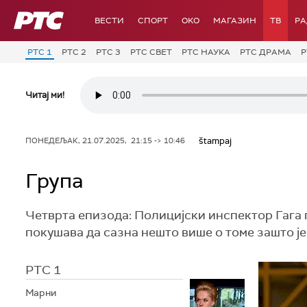
РТС
ВЕСТИ
СПОРТ
OKO
МАГАЗИН
ТВ
Р
РТС 1
РТС 2
РТС 3
РТС СВЕТ
РТС НАУКА
РТС ДРАМА
Р
Читај ми!
štampaj
ПОНЕДЕЉАК, 21.07.2025, 21:15 -> 10:46
Група
Четврта епизода: Полицијски инспектор Гага 
покушава да сазна нешто више о томе зашто је
РТС 1
Марни