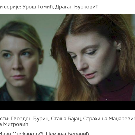
и серије: Урош Томић, Драган Ђурковић
сти: Гвозден Ђуриц, Сташа Бајац, Страхиња Маџареви
а Митровић
 Иван Стефановић, Немања Ћеранић