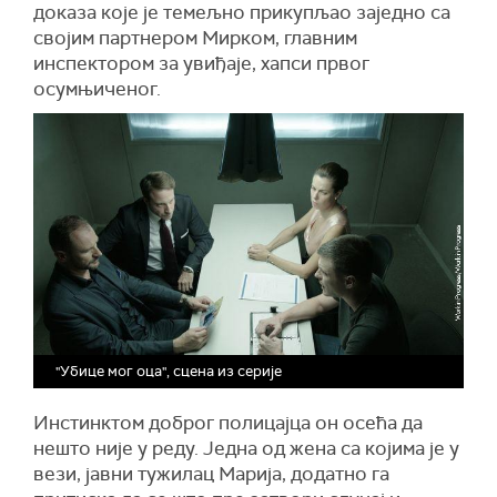
доказа које је темељно прикупљао заједно са
својим партнером Мирком, главним
инспектором за увиђаје, хапси првог
осумњиченог.
"Убице мог оца", сцена из серије
Инстинктом доброг полицајца он осећа да
нешто није у реду. Једна од жена са којима је у
вези, јавни тужилац Марија, додатно га