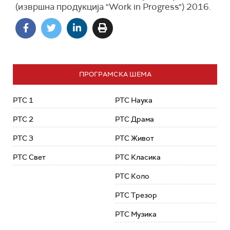
(извршна продукција "Work in Progress") 2016.
ПРОГРАМСКА ШЕМА
РТС 1
РТС Наука
РТС 2
РТС Драма
РТС 3
РТС Живот
РТС Свет
РТС Класика
РТС Коло
РТС Трезор
РТС Музика