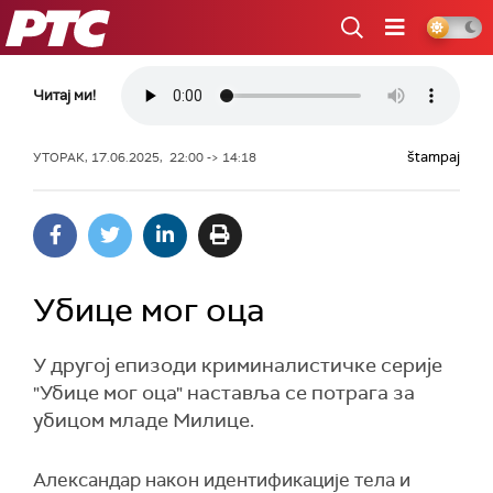
РТС
Читај ми!
štampaj
УТОРАК, 17.06.2025, 22:00 -> 14:18
Убице мог оца
У другој епизоди криминалистичке серије
"Убице мог оца" наставља се потрага за
убицом младе Милице.
Александар након идентификације тела и