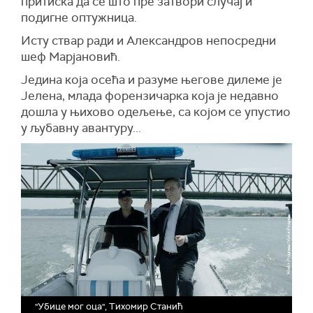
притиска да се што пре затвори случај и
подигне оптужница.
Исту ствар ради и Александров непосредни
шеф Марјановић.
Једина која осећа и разуме његове дилеме је
Јелена, млада форензичарка која је недавно
дошла у њихово одељење, са којом се упустио
у љубавну авантуру...
"Убице мог оца", Тихомир Станић