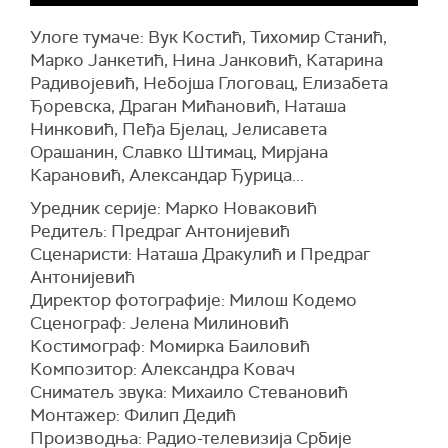
Улоге тумаче: Вук Костић, Тихомир Станић,
Марко Јанкетић, Нина Јанковић, Катарина
Радивојевић, Небојша Глоговац, Елизабета
Ђоревска, Драган Мићановић, Наташа
Нинковић, Пеђа Бјелац, Јелисавета
Орашанин, Славко Штимац, Мирјана
Карановић, Александар Ђурица...
Уредник серије: Марко Новаковић
Редитељ: Предраг Антонијевић
Сценаристи: Наташа Дракулић и Предраг
Антонијевић
Директор фотографије: Милош Кодемо
Сценограф: Јелена Милиновић
Костимограф: Момирка Баиловић
Композитор: Александра Ковач
Сниматељ звука: Михаило Стевановић
Монтажер: Филип Дедић
Производња: Радио-телевизија Србије