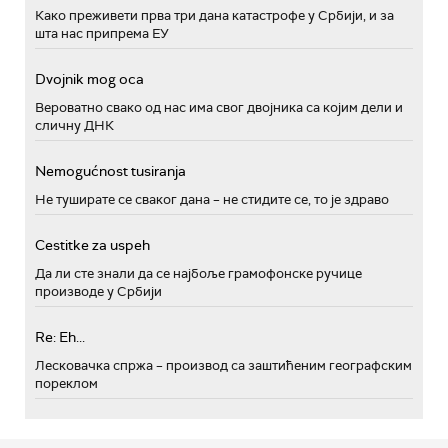
Како преживети прва три дана катастрофе у Србији, и за
шта нас припрема ЕУ
Dvojnik mog oca
Вероватно свако од нас има свог двојника са којим дели и
сличну ДНК
Nemogućnost tusiranja
Не туширате се сваког дана – не стидите се, то је здраво
Cestitke za uspeh
Да ли сте знали да се најбоље грамофонске ручице
производе у Србији
Re: Eh...
Лесковачка спржа – производ са заштићеним географским
пореклом