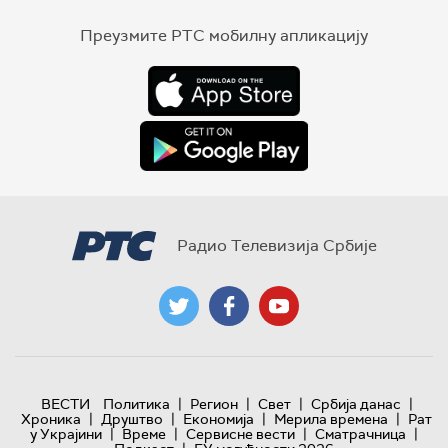
Преузмите РТС мобилну апликацију
Радио Телевизија Србије
|
|
|
|
ВЕСТИ
Политика
Регион
Свет
Србија данас
|
|
|
|
Хроника
Друштво
Економија
Мерила времена
Рат
|
|
|
|
у Украјини
Време
Сервисне вести
Сматрачница