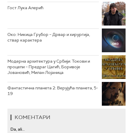
РТС КОЛО
Гост Лука Алерић
РТС ТРЕЗОР
РТС МУЗИКА
Око: Никица Грубор – Дрвар и хирургија,
ствар карактера
РТС ПОЛЕТАРАЦ
Модерна архитектура у Србији: Токови и
процепи – Предраг Цагић, Боривоје
Јовановић, Милан Лојаница
Фантастична планета 2: Верујућа планета, 5-
19
КОМЕНТАРИ
Da, ali...