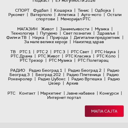
|
Подкаст
ЕУ могућности 2026
|
|
|
|
СПОРТ
Фудбал
Кошарка
Тенис
Одбојка
|
|
|
|
Рукомет
Ватерполо
Атлетика
Ауто-мото
Остали
|
спортови
Меморијал РТС
|
|
|
МАГАЗИН
Живот
Занимљивости
Музика
|
|
|
|
Технологијa
Путујемо
Свет познатих
Здравље
|
|
|
|
Филм и ТВ
Наука
Природа
Дигитални предузетник
|
За мале велике хероје
Наизглед здрав
|
|
|
|
|
ТВ
РТС 1
РТС 2
РТС 3
РТС Свет
РТС Наука
|
|
|
|
РТС Драма
РТС Живот
РТС Класика
РТС Коло
|
|
РТС Трезор
РТС Музика
РТС Полетарац
|
|
РАДИО
Радио Београд 1
Радио Београд 2
Радио
|
|
|
Београд 3
Београд 202
Радио Плетеница
Радио
|
|
|
Рокенролер
Радио Џубокс
Радио Вртешка
Радио
|
Џезер
Архив
|
|
|
|
РТС
Контакт
Маркетинг
Јавне набавке
Конкурси
Интернет портал
МАПА САЈТА