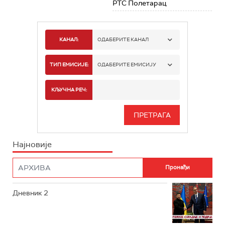
РТС Полетарац
КАНАЛ:
ОДАБЕРИТЕ КАНАЛ
РТС 1
ТИП ЕМИСИЈЕ:
ОДАБЕРИТЕ ЕМИСИЈУ
РТС 2
СПОРТ
КЉУЧНА РЕЧ:
РТС 3
СЕРИЈА
РТС СВЕТ
ИНФО
Најновије
РТС НАУКА
ФИЛМ
РТС ДРАМА
Дневник 2
РТС ЖИВОТ
РТС КЛАСИКА