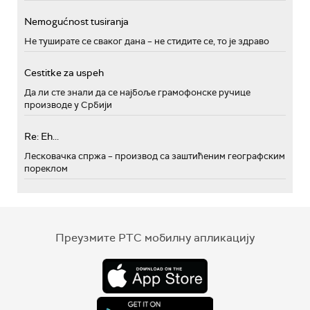
Nemogućnost tusiranja
Не туширате се сваког дана – не стидите се, то је здраво
Cestitke za uspeh
Да ли сте знали да се најбоље грамофонске ручице
производе у Србији
Re: Eh...
Лесковачка спржа – производ са заштићеним географским
пореклом
Преузмите РТС мобилну апликацију