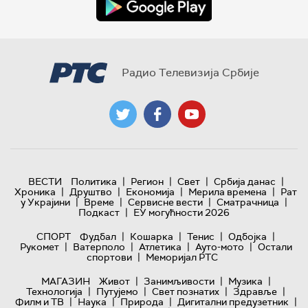
Радио Телевизија Србије
|
|
|
|
ВЕСТИ
Политика
Регион
Свет
Србија данас
|
|
|
|
Хроника
Друштво
Економија
Мерила времена
Рат
|
|
|
|
у Украјини
Време
Сервисне вести
Сматрачница
|
Подкаст
ЕУ могућности 2026
|
|
|
|
СПОРТ
Фудбал
Кошарка
Тенис
Одбојка
|
|
|
|
Рукомет
Ватерполо
Атлетика
Ауто-мото
Остали
|
спортови
Меморијал РТС
|
|
|
МАГАЗИН
Живот
Занимљивости
Музика
|
|
|
|
Технологијa
Путујемо
Свет познатих
Здравље
|
|
|
|
Филм и ТВ
Наука
Природа
Дигитални предузетник