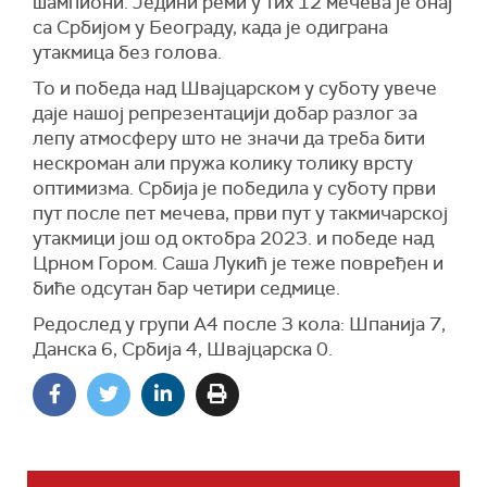
шампиони. Једини реми у тих 12 мечева је онај
са Србијом у Београду, када је одиграна
утакмица без голова.
То и победа над Швајцарском у суботу увече
даје нашој репрезентацији добар разлог за
лепу атмосферу што не значи да треба бити
нескроман али пружа колику толику врсту
оптимизма. Србија је победила у суботу први
пут после пет мечева, први пут у такмичарској
утакмици још од октобра 2023. и победе над
Црном Гором. Саша Лукић је теже повређен и
биће одсутан бар четири седмице.
Редослед у групи А4 после 3 кола: Шпанија 7,
Данска 6, Србија 4, Швајцарска 0.