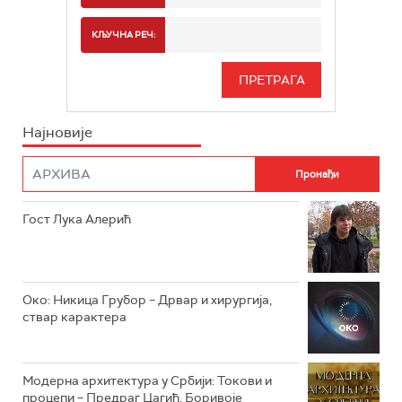
РТС 2
СПОРТ
КЉУЧНА РЕЧ:
РТС 3
СЕРИЈА
РТС СВЕТ
ИНФО
Најновије
РТС НАУКА
ФИЛМ
РТС ДРАМА
Гост Лука Алерић
РТС ЖИВОТ
РТС КЛАСИКА
РТС КОЛО
Око: Никица Грубор – Дрвар и хирургија,
ствар карактера
РТС ТРЕЗОР
РТС МУЗИКА
Модерна архитектура у Србији: Токови и
процепи – Предраг Цагић, Боривоје