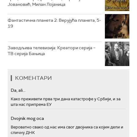
РТС ПОЛЕТАРАЦ
Јовановић, Милан Лојаница
Фантастична планета 2: Верујућа планета, 5-
19
Заводљива телевизија: Креатори серија –
ТВ серија Бањица
КОМЕНТАРИ
Da, ali...
Како преживети прва три дана катастрофе у Србији, и за
шта нас припрема ЕУ
Dvojnik mog oca
Вероватно свако од нас има свог двојника са којим дели и
сличну ДНК