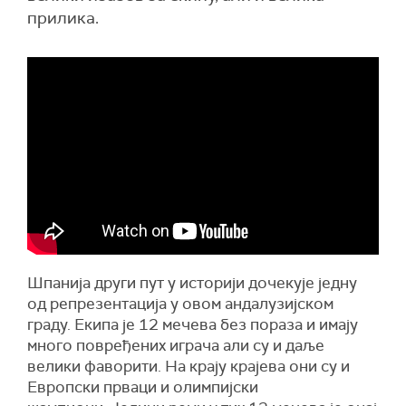
прилика.
Шпанија други пут у историји дочекује једну
од репрезентација у овом андалузијском
граду. Екипа је 12 мечева без пораза и имају
много повређених играча али су и даље
велики фаворити. На крају крајева они су и
Европски прваци и олимпијски