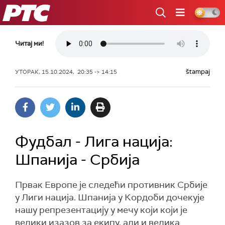
РТС
Читај ми!
štampaj
УТОРАК, 15.10.2024, 20:35 -> 14:15
Фудбал - Лига нација:
Шпанија - Србија
Првак Европе је следећи противник Србије
у Лиги нација. Шпанија у Кордоби дочекује
нашу репрезентацију у мечу који који је
велики изазов за екипу, али и велика