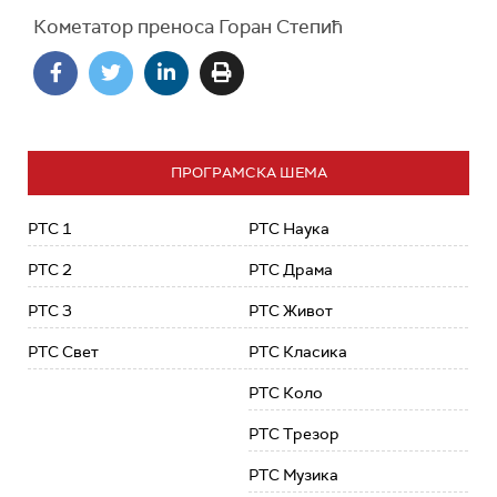
Кометатор преноса Горан Степић
ПРОГРАМСКА ШЕМА
РТС 1
РТС Наука
РТС 2
РТС Драма
РТС 3
РТС Живот
РТС Свет
РТС Класика
РТС Коло
РТС Трезор
РТС Музика