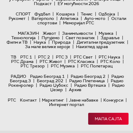
|
Подкаст
ЕУ могућности 2026
|
|
|
|
СПОРТ
Фудбал
Кошарка
Тенис
Одбојка
|
|
|
|
Рукомет
Ватерполо
Атлетика
Ауто-мото
Остали
|
спортови
Меморијал РТС
|
|
|
МАГАЗИН
Живот
Занимљивости
Музика
|
|
|
|
Технологијa
Путујемо
Свет познатих
Здравље
|
|
|
|
Филм и ТВ
Наука
Природа
Дигитални предузетник
|
За мале велике хероје
Наизглед здрав
|
|
|
|
|
ТВ
РТС 1
РТС 2
РТС 3
РТС Свет
РТС Наука
|
|
|
|
РТС Драма
РТС Живот
РТС Класика
РТС Коло
|
|
РТС Трезор
РТС Музика
РТС Полетарац
|
|
РАДИО
Радио Београд 1
Радио Београд 2
Радио
|
|
|
Београд 3
Београд 202
Радио Плетеница
Радио
|
|
|
Рокенролер
Радио Џубокс
Радио Вртешка
Радио
|
Џезер
Архив
|
|
|
|
РТС
Контакт
Маркетинг
Јавне набавке
Конкурси
Интернет портал
МАПА САЈТА