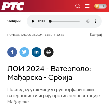
РТС
Читај ми!
štampaj
ПОНЕДЕЉАК, 05.08.2024, 11:50 -> 12:31
ЛОИ 2024 - Ватерполо:
Мађарска - Србија
Последњу утакмицу у групној фази наши
ватерполисти играју против репрезетације
Мађарске.