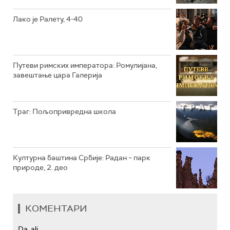
РТС КОЛО
Лако је Ралету, 4-40
РТС ТРЕЗОР
РТС МУЗИКА
Путеви римских императора: Ромулијана,
завештање цара Галерија
РТС ПОЛЕТАРАЦ
Траг: Пољопривредна школа
Културна баштина Србије: Радан – парк
природе, 2. део
КОМЕНТАРИ
Da, ali...