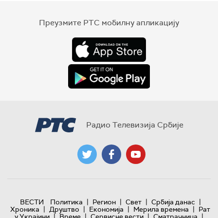
Преузмите РТС мобилну апликацију
Радио Телевизија Србије
|
|
|
|
ВЕСТИ
Политика
Регион
Свет
Србија данас
|
|
|
|
Хроника
Друштво
Економија
Мерила времена
Рат
|
|
|
|
у Украјини
Време
Сервисне вести
Сматрачница