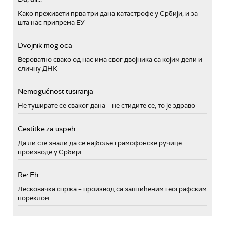
Како преживети прва три дана катастрофе у Србији, и за
шта нас припрема ЕУ
Dvojnik mog oca
Вероватно свако од нас има свог двојника са којим дели и
сличну ДНК
Nemogućnost tusiranja
Не туширате се сваког дана – не стидите се, то је здраво
Cestitke za uspeh
Да ли сте знали да се најбоље грамофонске ручице
производе у Србији
Re: Eh...
Лесковачка спржа – производ са заштићеним географским
пореклом