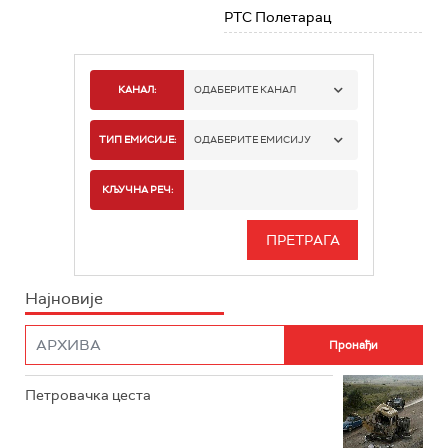
РТС Полетарац
КАНАЛ:
ОДАБЕРИТЕ КАНАЛ
РТС 1
ТИП ЕМИСИЈЕ:
ОДАБЕРИТЕ ЕМИСИЈУ
РТС 2
СПОРТ
КЉУЧНА РЕЧ:
РТС 3
СЕРИЈА
РТС СВЕТ
ИНФО
Најновије
РТС НАУКА
ФИЛМ
РТС ДРАМА
Петровачка цеста
РТС ЖИВОТ
РТС КЛАСИКА