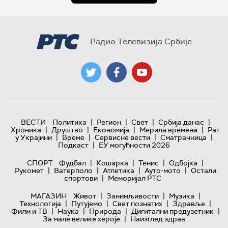
Радио Телевизија Србије
|
|
|
|
ВЕСТИ
Политика
Регион
Свет
Србија данас
|
|
|
|
Хроника
Друштво
Економија
Мерила времена
Рат
|
|
|
|
у Украјини
Време
Сервисне вести
Сматрачница
|
Подкаст
ЕУ могућности 2026
|
|
|
|
СПОРТ
Фудбал
Кошарка
Тенис
Одбојка
|
|
|
|
Рукомет
Ватерполо
Атлетика
Ауто-мото
Остали
|
спортови
Меморијал РТС
|
|
|
МАГАЗИН
Живот
Занимљивости
Музика
|
|
|
|
Технологијa
Путујемо
Свет познатих
Здравље
|
|
|
|
Филм и ТВ
Наука
Природа
Дигитални предузетник
|
За мале велике хероје
Наизглед здрав