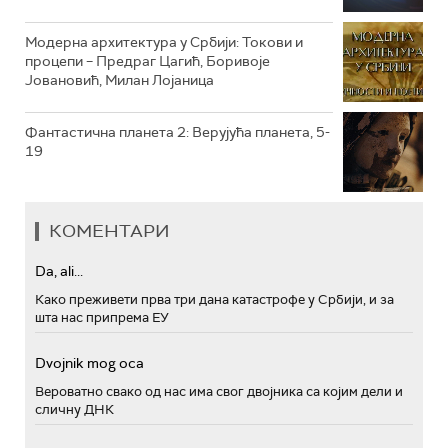
Модерна архитектура у Србији: Токови и
процепи – Предраг Цагић, Боривоје
Јовановић, Милан Лојаница
Фантастична планета 2: Верујућа планета, 5-
19
КОМЕНТАРИ
Da, ali...
Како преживети прва три дана катастрофе у Србији, и за
шта нас припрема ЕУ
Dvojnik mog oca
Вероватно свако од нас има свог двојника са којим дели и
сличну ДНК