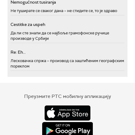
Nemogućnost tusiranja
Не туширате се сваког дана – не стидите се, то је здраво
Cestitke za uspeh
Да ли сте знали да се најбоље грамофонске ручице
производе у Србији
Re: Eh...
Лесковачка спржа – производ са заштићеним географским
пореклом
Преузмите РТС мобилну апликацију