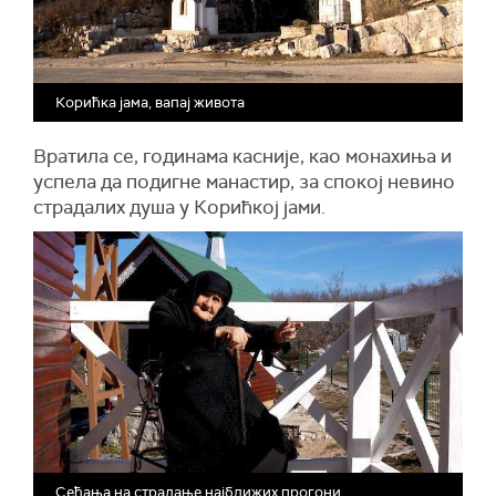
Корићка јама, вапај живота
Вратила се, годинама касније, као монахиња и
успела да подигне манастир, за спокој невино
страдалих душа у Корићкој јами.
Сећања на страдање најближих прогони