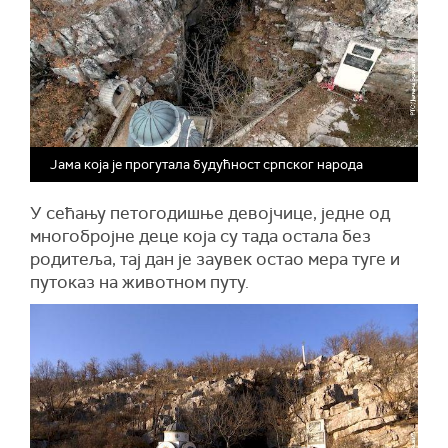
Јама која је прогутала будућност српског народа
У сећа
њ
у петогодишње девојчице, једне од
мно
г
обројне деце
која су
тада остал
а
без
родитеља, тај дан је заувек остао
мера туге и
путоказ на животном путу
.