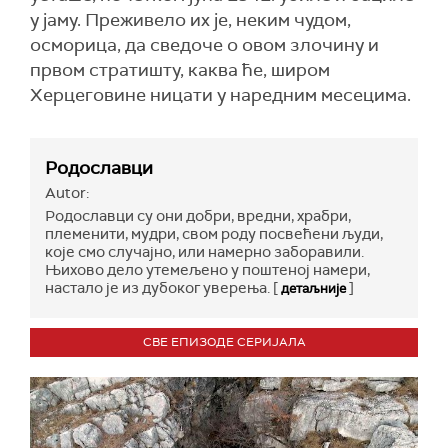
у јаму. Преживело их је, неким чудом,
осморица, да сведоче о овом злочину и
првом стратишту, каква ће, широм
Херцеговине ницати у наредним месецима.
Родославци
Autor:
Родославци су они добри, вредни, храбри,
племенити, мудри, свом роду посвећени људи,
које смо случајно, или намерно заборавили.
Њихово дело утемељено у поштеној намери,
настало је из дубоког уверења. [
]
детаљније
СВЕ ЕПИЗОДЕ СЕРИЈАЛА