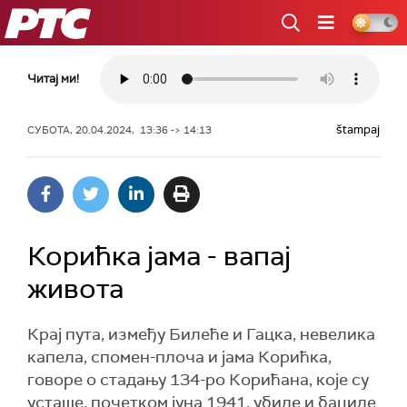
РТС
Читај ми!
štampaj
СУБОТА, 20.04.2024, 13:36 -> 14:13
Корићка јама - вапај
живота
Крај пута, између Билеће и Гацка, невелика
капела, спомен-плоча и јама Корићка,
говоре о стадању 134-ро Корићана, које су
усташе, почетком јуна 1941. убиле и бациле