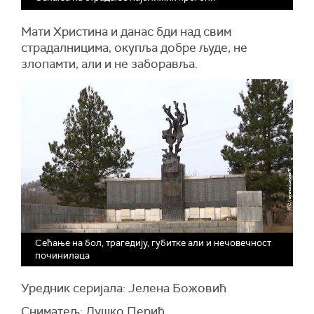
Мати Христина и данас бди над свим
страдалницима, окупља добре људе, не
злопамти, али и не заборавља.
Сећање на бол, трагедију, губитке али и нечовечност
починилаца
Уредник серијала: Јелена Божовић
Сниматељ: Душко Перић