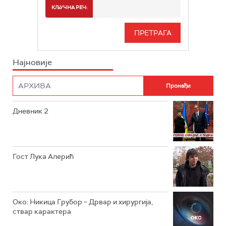
РТС 2
СПОРТ
КЉУЧНА РЕЧ:
РТС 3
СЕРИЈА
РТС СВЕТ
ИНФО
Најновије
РТС НАУКА
ФИЛМ
РТС ДРАМА
Дневник 2
РТС ЖИВОТ
РТС КЛАСИКА
РТС КОЛО
Гост Лука Алерић
РТС ТРЕЗОР
РТС МУЗИКА
Око: Никица Грубор – Дрвар и хирургија,
ствар карактера
РТС ПОЛЕТАРАЦ