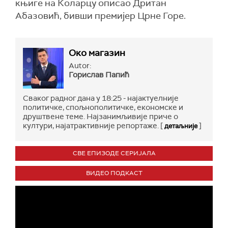
књиге на Коларцу описао Дритан
Абазовић, бивши премијер Црне Горе.
Око магазин
Autor:
Горислав Папић
Сваког радног дана у 18:25 - најактуелније
политичке, спољнополитичке, економске и
друштвене теме. Најзанимљивије приче о
култури, најатрактивније репортаже. [
]
детаљније
СВЕ ЕПИЗОДЕ СЕРИЈАЛА
ВИДЕО ПОДКАСТ