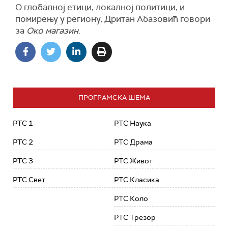
О глобалној етици, локалној политици, и
помирењу у региону, Дритан Абазовић говори
за
Око магазин
.
ПРОГРАМСКА ШЕМА
РТС 1
РТС Наука
РТС 2
РТС Драма
РТС 3
РТС Живот
РТС Свет
РТС Класика
РТС Коло
РТС Трезор