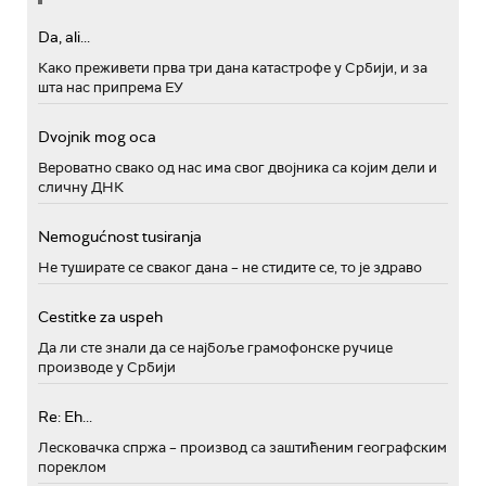
Da, ali...
Како преживети прва три дана катастрофе у Србији, и за
шта нас припрема ЕУ
Dvojnik mog oca
Вероватно свако од нас има свог двојника са којим дели и
сличну ДНК
Nemogućnost tusiranja
Не туширате се сваког дана – не стидите се, то је здраво
Cestitke za uspeh
Да ли сте знали да се најбоље грамофонске ручице
производе у Србији
Re: Eh...
Лесковачка спржа – производ са заштићеним географским
пореклом