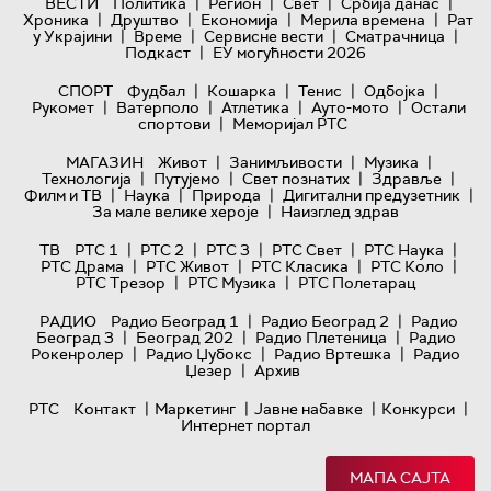
|
|
|
|
ВЕСТИ
Политика
Регион
Свет
Србија данас
|
|
|
|
Хроника
Друштво
Економија
Мерила времена
Рат
|
|
|
|
у Украјини
Време
Сервисне вести
Сматрачница
|
Подкаст
ЕУ могућности 2026
|
|
|
|
СПОРТ
Фудбал
Кошарка
Тенис
Одбојка
|
|
|
|
Рукомет
Ватерполо
Атлетика
Ауто-мото
Остали
|
спортови
Меморијал РТС
|
|
|
МАГАЗИН
Живот
Занимљивости
Музика
|
|
|
|
Технологијa
Путујемо
Свет познатих
Здравље
|
|
|
|
Филм и ТВ
Наука
Природа
Дигитални предузетник
|
За мале велике хероје
Наизглед здрав
|
|
|
|
|
ТВ
РТС 1
РТС 2
РТС 3
РТС Свет
РТС Наука
|
|
|
|
РТС Драма
РТС Живот
РТС Класика
РТС Коло
|
|
РТС Трезор
РТС Музика
РТС Полетарац
|
|
РАДИО
Радио Београд 1
Радио Београд 2
Радио
|
|
|
Београд 3
Београд 202
Радио Плетеница
Радио
|
|
|
Рокенролер
Радио Џубокс
Радио Вртешка
Радио
|
Џезер
Архив
|
|
|
|
РТС
Контакт
Маркетинг
Јавне набавке
Конкурси
Интернет портал
МАПА САЈТА