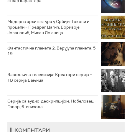
ствар карактера
РТС КЛАСИКА
РТС КОЛО
Модерна архитектура у Србији: Токови и
процепи – Предраг Цагић, Боривоје
Јовановић, Милан Лојаница
РТС ТРЕЗОР
РТС МУЗИКА
Фантастична планета 2: Верујућа планета, 5-
19
РТС ПОЛЕТАРАЦ
Заводљива телевизија: Креатори серија –
ТВ серија Бањица
Серија са аудио-дескрипцијом: Нобеловац –
Говор, 6. епизода
КОМЕНТАРИ