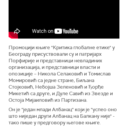
Промоцији књиге "Критика глобалне етике" у
Београду присуствовали су и патријарх
Порфирије и представници невладиних
организација, и представници власти и
опозиције – Никола Селаковић и Томислав
Момировић са једне стране, Биљана
Стојковић, Небојша Зеленовић и Ђорђе
Микетић
са друге
, и Дуле Савић из Звезде и
Остоја Мијаиловић из Партизана.
Он је "један млади Албанац" који је "успео оно
што ниједан други Албанац на Балкану није" -
тако пише у предговору његове књиге.