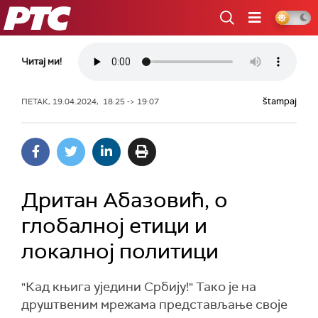
РТС
Читај ми!
štampaj
ПЕТАК, 19.04.2024, 18:25 -> 19:07
Дритан Абазовић, о
глобалној етици и
локалној политици
"Кад књига уједини Србију!" Тако је на
друштвеним мрежама представљање своје