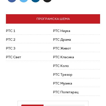
ПРОГРАМСКА ШЕМА
РТС 1
РТС Наука
РТС 2
РТС Драма
РТС 3
РТС Живот
РТС Свет
РТС Класика
РТС Коло
РТС Трезор
РТС Музика
РТС Полетарац