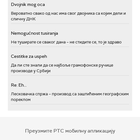
Dvojnik mog oca
Вероватно свако од нас има свог двојника са којим дели и
сличну ДНК
Nemogućnost tusiranja
Не туширате се сваког дана – не стидите се, то је здраво
Cestitke za uspeh
Да ли сте знали да се најбоље грамофонске ручице
производе у Србији
Re: Eh...
Лесковачка спржа – производ са заштићеним географским
пореклом
Преузмите РТС мобилну апликацију