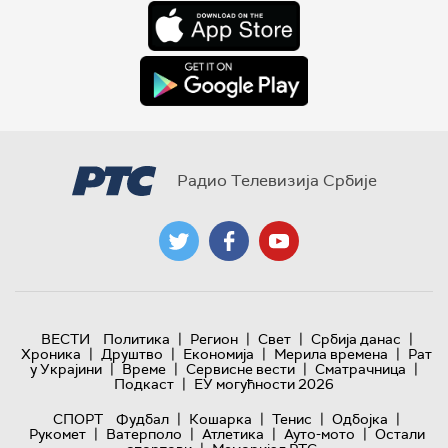
Радио Телевизија Србије
|
|
|
|
ВЕСТИ
Политика
Регион
Свет
Србија данас
|
|
|
|
Хроника
Друштво
Економија
Мерила времена
Рат
|
|
|
|
у Украјини
Време
Сервисне вести
Сматрачница
|
Подкаст
ЕУ могућности 2026
|
|
|
|
СПОРТ
Фудбал
Кошарка
Тенис
Одбојка
|
|
|
|
Рукомет
Ватерполо
Атлетика
Ауто-мото
Остали