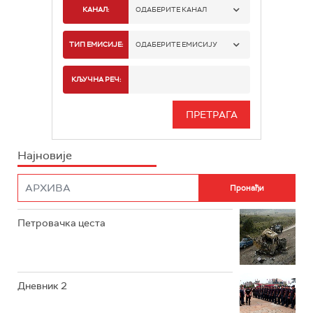
КАНАЛ:
ОДАБЕРИТЕ КАНАЛ
РТС 1
ТИП ЕМИСИЈЕ:
ОДАБЕРИТЕ ЕМИСИЈУ
РТС 2
СПОРТ
КЉУЧНА РЕЧ:
РТС 3
СЕРИЈА
РТС СВЕТ
ИНФО
Најновије
РТС НАУКА
ФИЛМ
РТС ДРАМА
Петровачка цеста
РТС ЖИВОТ
РТС КЛАСИКА
РТС КОЛО
Дневник 2
РТС ТРЕЗОР