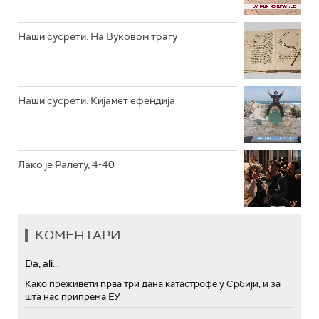
РТС МУЗИКА
Наши сусрети: На Вуковом трагу
РТС ПОЛЕТАРАЦ
Наши сусрети: Кијамет ефендија
Лако је Ралету, 4-40
КОМЕНТАРИ
Da, ali...
Како преживети прва три дана катастрофе у Србији, и за
шта нас припрема ЕУ