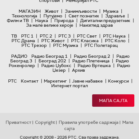
|
спортови
Меморијал РТС
|
|
|
МАГАЗИН
Живот
Занимљивости
Музика
|
|
|
|
Технологијa
Путујемо
Свет познатих
Здравље
|
|
|
|
Филм и ТВ
Наука
Природа
Дигитални предузетник
|
За мале велике хероје
Наизглед здрав
|
|
|
|
|
ТВ
РТС 1
РТС 2
РТС 3
РТС Свет
РТС Наука
|
|
|
|
РТС Драма
РТС Живот
РТС Класика
РТС Коло
|
|
РТС Трезор
РТС Музика
РТС Полетарац
|
|
РАДИО
Радио Београд 1
Радио Београд 2
Радио
|
|
|
Београд 3
Београд 202
Радио Плетеница
Радио
|
|
|
Рокенролер
Радио Џубокс
Радио Вртешка
Радио
|
Џезер
Архив
|
|
|
|
РТС
Контакт
Маркетинг
Јавне набавке
Конкурси
Интернет портал
МАПА САЈТА
Приватност
Copyright
Правила употребе садржаја
Мапа
|
|
|
сајта
Copyright © 2008 - 2026 РТС. Сва права задржана.