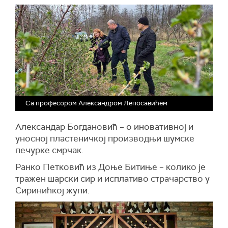
Са професором Александром Лепосавићем
Александар Богдановић – о иновативној и
уносној пластеничкој производњи шумске
печурке смрчак.
Ранко Петковић из Доње Битиње – колико је
тражен шарски сир и исплативо страчарство у
Сиринићкој жупи.