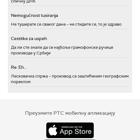
сличну ДНК
Nemogućnost tusiranja
Не туширате се сваког дана – не стидите се, то је здраво
Cestitke za uspeh
Да ли сте знали да се најбоље грамофонске ручице
производе у Србији
Re: Eh...
Лесковачка спржа – производ са заштићеним географским
пореклом
Преузмите РТС мобилну апликацију