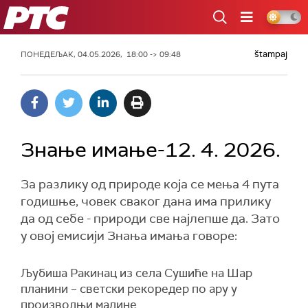
РТС
štampaj
ПОНЕДЕЉАК, 04.05.2026, 18:00 -> 09:48
Знање имање-12. 4. 2026.
За разлику од природе која се мења 4 пута
годишње, човек сваког дана има прилику
да од себе - природи све најлепше да. Зато
у овој емисији Знања имања говоре:
Љубиша Ракинац из села Сушиће на Шар
планини – светски рекоредер по ару у
производњи малине.