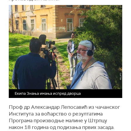
Екипа Знања имања испред дворца
Проф др Александар Лепосавић из чачанског
Института за воћарство о резултатима
Програма производње малине у Штрпцу
након 18 година од подизања првих засада.