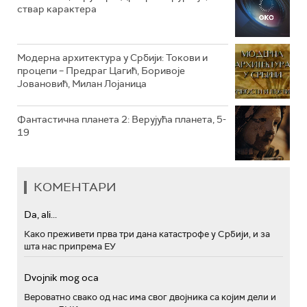
ствар карактера
РТС ПОЛЕТАРАЦ
Модерна архитектура у Србији: Токови и
процепи – Предраг Цагић, Боривоје
Јовановић, Милан Лојаница
Фантастична планета 2: Верујућа планета, 5-
19
КОМЕНТАРИ
Da, ali...
Како преживети прва три дана катастрофе у Србији, и за
шта нас припрема ЕУ
Dvojnik mog oca
Вероватно свако од нас има свог двојника са којим дели и