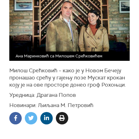
Ана Маринковић са Милошем Срећковићем
Милош Срећковић – како је у Новом Бечеју
пронашао срећу у гајењу лозе Мускат крокан
коју је на ове просторе донео гроф Рохоњци.
Уредница: Драгана Попов
Новинари: Љиљана М. Петровић