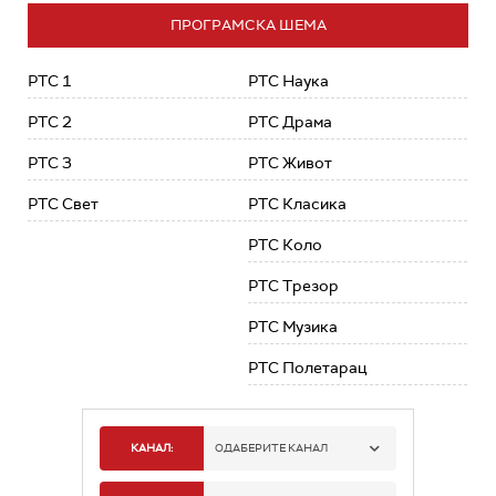
ПРОГРАМСКА ШЕМА
РТС 1
РТС Наука
РТС 2
РТС Драма
РТС 3
РТС Живот
РТС Свет
РТС Класика
РТС Коло
РТС Трезор
РТС Музика
РТС Полетарац
КАНАЛ:
ОДАБЕРИТЕ КАНАЛ