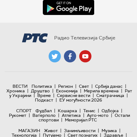
Радио Телевизија Србије
|
|
|
|
ВЕСТИ
Политика
Регион
Свет
Србија данас
|
|
|
|
Хроника
Друштво
Економија
Мерила времена
Рат
|
|
|
|
у Украјини
Време
Сервисне вести
Сматрачница
|
Подкаст
ЕУ могућности 2026
|
|
|
|
СПОРТ
Фудбал
Кошарка
Тенис
Одбојка
|
|
|
|
Рукомет
Ватерполо
Атлетика
Ауто-мото
Остали
|
спортови
Меморијал РТС
|
|
|
МАГАЗИН
Живот
Занимљивости
Музика
|
|
|
|
Технологијa
Путујемо
Свет познатих
Здравље