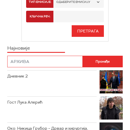
РТС 1
ТИП ЕМИСИЈЕ:
ОДАБЕРИТЕ ЕМИСИЈУ
РТС 2
СПОРТ
КЉУЧНА РЕЧ:
РТС 3
СЕРИЈА
РТС СВЕТ
ИНФО
Најновије
РТС НАУКА
ФИЛМ
РТС ДРАМА
Дневник 2
РТС ЖИВОТ
РТС КЛАСИКА
РТС КОЛО
Гост Лука Алерић
РТС ТРЕЗОР
РТС МУЗИКА
Око: Никица Грубор – Дрвар и хирургија,