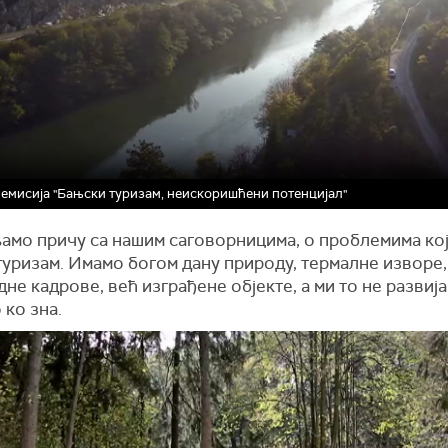
- емисија "Бањски туризам, неискоришћени потенцијал"
амо причу са нашим саговорницима, о проблемима кој
туризам. Имамо богом дану природу, термалне изворе,
не кадрове, већ изграђене објекте, а ми то не развија
 ко зна.