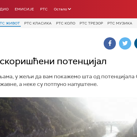
АДИО
ЕМИСИЈЕ
РТС
Остало
ТС ЖИВОТ
РТС КЛАСИКА
РТС КОЛО
РТС ТРЕЗОР
РТС МУЗИКА
искоришћени потенцијал
ама, у жељи да вам покажемо шта од потенцијала 
ржавне, а неке су потпуно напуштене.