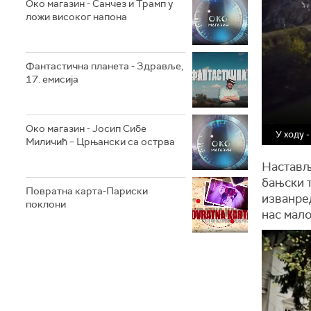
Око магазин - Санчез и Трамп у
ложи високог напона
Фантастична планета - Здравље,
17. емисија
Око магазин - Јосип Сибе
У ходу 
Миличић – Црњански са острва
Настављ
бањски 
Повратна карта-Париски
изванред
поклони
нас мало