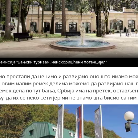
- емисија "Бањски туризам, неискоришћени потенцијал"
мо престали да ценимо и развијамо оно што имамо мо
 овим малим ремек делима можемо да развијамо наш п
емек дела попут бања, Србија има на претек, остављен
у, да их се неко сети јер ми не знамо шта бисмо са тим.