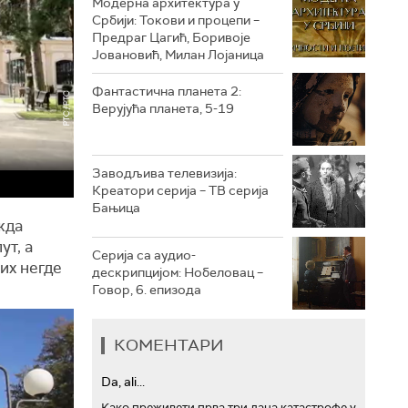
Модерна архитектура у
Србији: Токови и процепи –
Предраг Цагић, Боривоје
РТС ТРЕЗОР
Јовановић, Милан Лојаница
РТС МУЗИКА
Фантастична планета 2:
Верујућа планета, 5-19
РТС ПОЛЕТАРАЦ
Заводљива телевизија:
Креатори серија – ТВ серија
Бањица
жда
ут, а
Серија са аудио-
их негде
дескрипцијом: Нобеловац –
Говор, 6. епизода
КОМЕНТАРИ
Da, ali...
Како преживети прва три дана катастрофе у