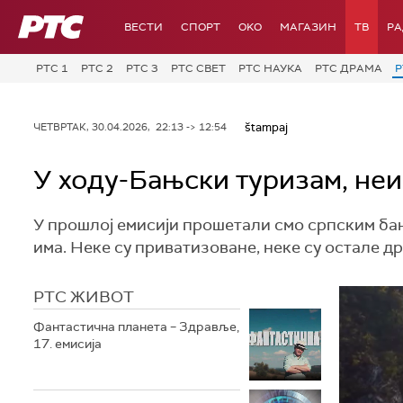
РТС
ВЕСТИ
СПОРТ
OKO
МАГАЗИН
ТВ
Р
РТС 1
РТС 2
РТС 3
РТС СВЕТ
РТС НАУКА
РТС ДРАМА
Р
štampaj
ЧЕТВРТАК, 30.04.2026, 22:13 -> 12:54
У ходу-Бањски туризам, не
У прошлој емисији прошетали смо српским бањ
има. Неке су приватизоване, неке су остале д
РТС ЖИВОТ
Фантастична планета – Здравље,
17. емисија