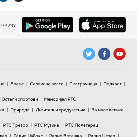
кацију
|
|
|
|
|
ни
Време
Сервисне вести
Сматрачница
Подкаст
|
Остали спортови
Меморијал РТС
|
|
|
ка
Природа
Дигитални предузетник
За мале велике
|
|
|
РТС Трезор
РТС Музика
РТС Полетарац
|
|
|
|
лер
Радио Џубокс
Радио Вртешка
Радио Џезер