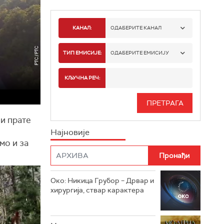
КАНАЛ:
ОДАБЕРИТЕ КАНАЛ
РТС 1
ТИП ЕМИСИЈЕ:
ОДАБЕРИТЕ ЕМИСИЈУ
РТС 2
СПОРТ
КЉУЧНА РЕЧ:
РТС 3
СЕРИЈА
РТС СВЕТ
и прате
ИНФО
Најновије
РТС НАУКА
ФИЛМ
мо и за
РТС ДРАМА
Око: Никица Грубор – Дрвар и
РТС ЖИВОТ
хирургија, ствар карактера
РТС КЛАСИКА
РТС КОЛО