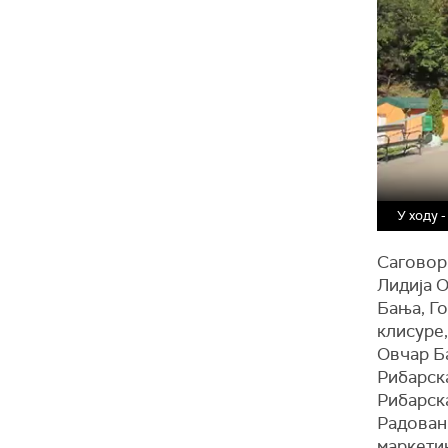
У ходу 
Саговор
Лидија 
Бања, Г
клисуре,
Овчар Б
Рибарск
Рибарск
Радован
маркети