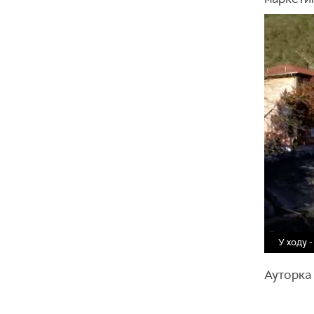
У ходу 
Ауторка