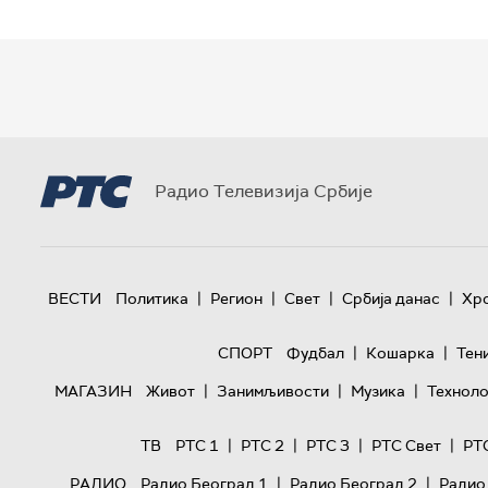
Радио Телевизија Србије
|
|
|
|
ВЕСТИ
Политика
Регион
Свет
Србија данас
Хр
|
|
СПОРТ
Фудбал
Кошарка
Тен
|
|
|
МАГАЗИН
Живот
Занимљивости
Музика
Техноло
|
|
|
|
ТВ
РТС 1
РТС 2
РТС 3
РТС Свет
РТ
|
|
РАДИО
Радио Београд 1
Радио Београд 2
Радио