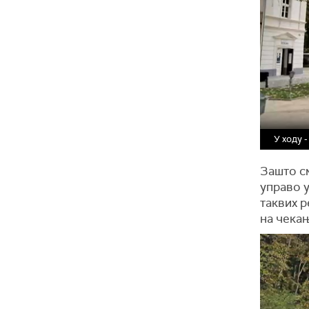
У ходу 
Зашто с
управо у
таквих р
на чекањ