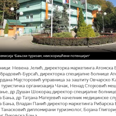
- емисија "Бањски туризам, неискоришћени потенцијал"
ници: Невена Јелић, директорка маркетинга Атомска 
Обрадовић-Бурсаћ, директорка специјалне болнице Ат
ордана Мајсторовић управница за заштиту Овчарско К
 туристичка организација Чачак, Ненад Стојковић ме
ање, др Душан Шокорац директор специјалне болниц
а Бања, др Татјана Матејевић начелник медицинске с
а Бања, Владан Панић директор маркетинга Рибарска 
 Танасковић дипломирани туризмолог, Бојана Глигори
нг Луковска Бања.