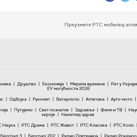
Преузмите РТС мобилну апли
|
|
|
|
оника
Друштво
Економија
Мерила времена
Рат у Украји
ЕУ могућности 2026
|
|
|
|
|
|
ис
Одбојка
Рукомет
Ватерполо
Атлетика
Ауто-мото
|
|
|
|
|
гијa
Путујемо
Свет познатих
Здравље
Филм и ТВ
Нау
|
хероје
Наизглед здрав
|
|
|
|
С Наука
РТС Драма
РТС Живот
РТС Класика
РТС Коло
|
|
|
 Београд 3
Београд 202
Радио Плетеница
Радио Рокенро