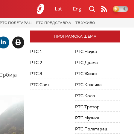
Lat
Eng
РТС ПОЛЕТАРАЦ
РТС ПРЕДСТАВЉА
ТВ УЖИВО
ПРОГРАМСКА ШЕМА
РТС 1
РТС Наука
РТС 2
РТС Драма
РТС 3
РТС Живот
Србија
РТС Свет
РТС Класика
РТС Коло
РТС Трезор
РТС Музика
РТС Полетарац