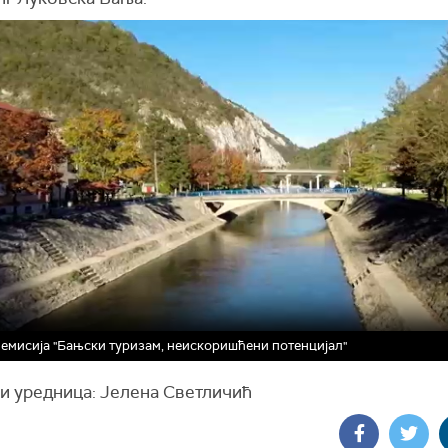
- емисија "Бањски туризам, неискоришћени потенцијал"
 и уредница: Јелена Светличић