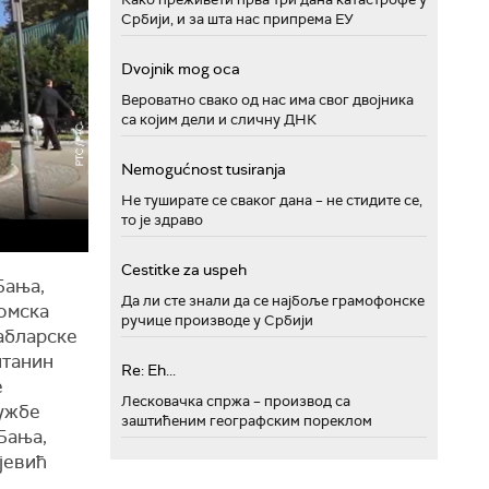
Србији, и за шта нас припрема ЕУ
Dvojnik mog oca
Вероватно свако од нас има свог двојника
са којим дели и сличну ДНК
Nemogućnost tusiranja
Не туширате се сваког дана – не стидите се,
то је здраво
Cestitke za uspeh
Бања,
Да ли сте знали да се најбоље грамофонске
омска
ручице производе у Србији
абларске
штанин
Re: Eh...
е
Лесковачка спржа – производ са
лужбе
заштићеним географским пореклом
Бања,
јевић