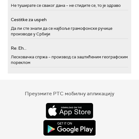
Не туширате се сваког дана – не стидите се, то је здраво
Cestitke za uspeh
Да ли сте знали да се најбоље грамофонске ручице
производе у Србији
Re: Eh...
Лесковачка спржа – производ са заштићеним географским
пореклом
Преузмите РТС мобилну апликацију