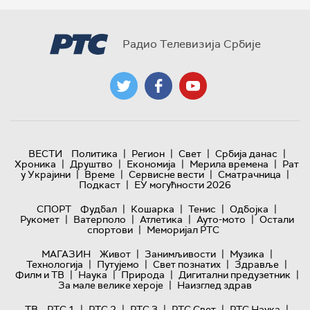
Радио Телевизија Србије
|
|
|
|
ВЕСТИ
Политика
Регион
Свет
Србија данас
|
|
|
|
Хроника
Друштво
Економија
Мерила времена
Рат
|
|
|
|
у Украјини
Време
Сервисне вести
Сматрачница
|
Подкаст
ЕУ могућности 2026
|
|
|
|
СПОРТ
Фудбал
Кошарка
Тенис
Одбојка
|
|
|
|
Рукомет
Ватерполо
Атлетика
Ауто-мото
Остали
|
спортови
Меморијал РТС
|
|
|
МАГАЗИН
Живот
Занимљивости
Музика
|
|
|
|
Технологијa
Путујемо
Свет познатих
Здравље
|
|
|
|
Филм и ТВ
Наука
Природа
Дигитални предузетник
|
За мале велике хероје
Наизглед здрав
|
|
|
|
|
ТВ
РТС 1
РТС 2
РТС 3
РТС Свет
РТС Наука