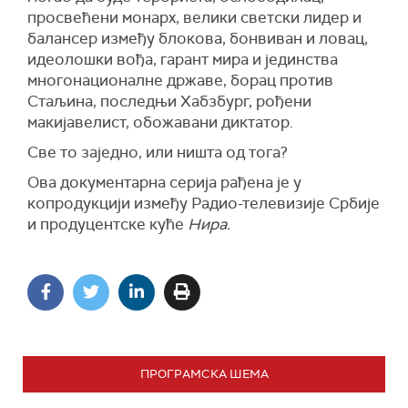
просвећени монарх, велики светски лидер и
балансер између блокова, бонвиван и ловац,
идеолошки вођа, гарант мира и јединства
многонационалне државе, борац против
Стаљина, последњи Хабзбург, рођени
макијавелист, обожавани диктатор.
Све то заједно, или ништа од тога?
Ова документарна серија рађена је у
копродукцији између Радио-телевизије Србије
и продуцентске куће
Нира.
ПРОГРАМСКА ШЕМА