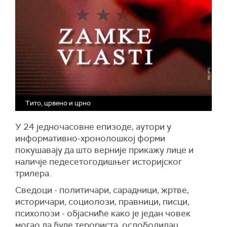
Тито, црвено и црно
У 24 једночасовне епизоде, аутори у
информативно-хронолошкој форми
покушавају да што верније прикажу лице и
наличје педесетогодишњег историјског
трилера.
Сведоци - политичари, сарадници, жртве,
историчари, социолози, правници, писци,
психолози - објасниће како је један човек
могао да буде терориста, ослободилац,