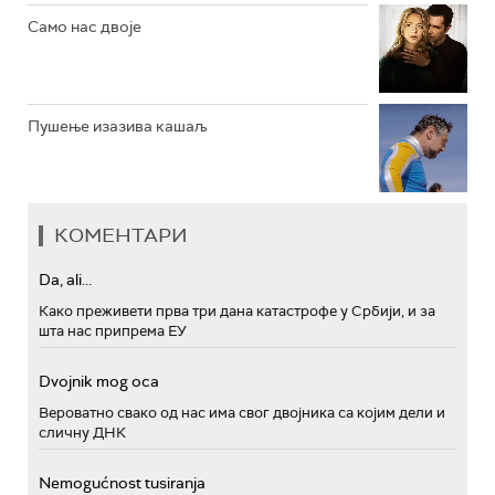
Само нас двоје
Пушење изазива кашаљ
КОМЕНТАРИ
Da, ali...
Како преживети прва три дана катастрофе у Србији, и за
шта нас припрема ЕУ
Dvojnik mog oca
Вероватно свако од нас има свог двојника са којим дели и
сличну ДНК
Nemogućnost tusiranja