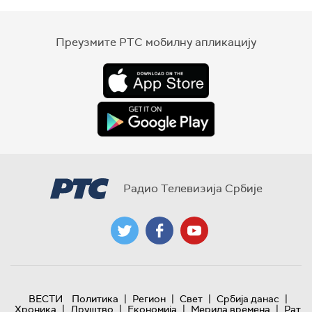
Преузмите РТС мобилну апликацију
Радио Телевизија Србије
|
|
|
|
ВЕСТИ
Политика
Регион
Свет
Србија данас
|
|
|
|
Хроника
Друштво
Економија
Мерила времена
Рат