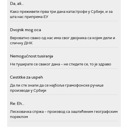
Da, ali...
Како преживети прва три дана катастрофе у Србији, и за
шта нас припрема ЕУ
Dvojnik mog oca
Вероватно свако од нас има свог двојника са којим дели и
сличну ДНК
Nemogućnost tusiranja
Не туширате се сваког дана – не стидите се, то је здраво
Cestitke za uspeh
Да ли сте знали да се најбоље грамофонске ручице
производе у Србији
Re: Eh...
Лесковачка спржа – производ са заштићеним географским
пореклом