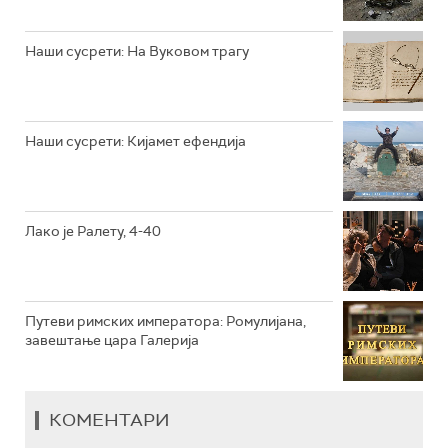
РТС КЛАСИКА
РТС КОЛО
Наши сусрети: На Вуковом трагу
РТС ТРЕЗОР
РТС МУЗИКА
Наши сусрети: Кијамет ефендија
РТС ПОЛЕТАРАЦ
Лако је Ралету, 4-40
Путеви римских императора: Ромулијана,
завештање цара Галерија
КОМЕНТАРИ