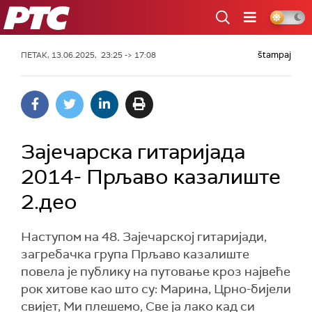
РТС
štampaj
ПЕТАК, 13.06.2025, 23:25 -> 17:08
Зајечарска гитаријада
2014- Прљаво казалиште
2.део
Наступом на 48. Зајечарској гитаријади,
загребачка група Прљаво казалиште
повела је публику на путовање кроз највеће
рок хитове као што су: Марина, Црно-бијели
свијет, Ми плешемо, Све ја лако кад си