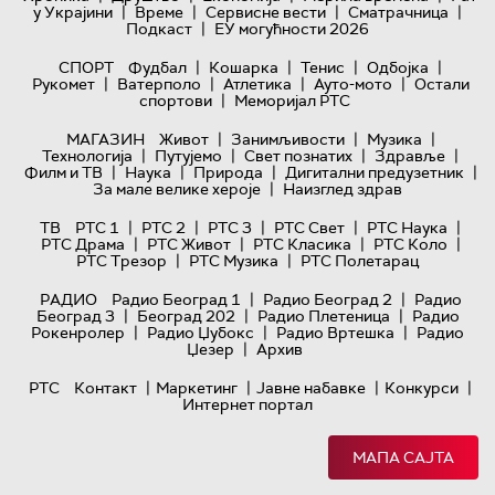
|
|
|
|
у Украјини
Време
Сервисне вести
Сматрачница
|
Подкаст
ЕУ могућности 2026
|
|
|
|
СПОРТ
Фудбал
Кошарка
Тенис
Одбојка
|
|
|
|
Рукомет
Ватерполо
Атлетика
Ауто-мото
Остали
|
спортови
Меморијал РТС
|
|
|
МАГАЗИН
Живот
Занимљивости
Музика
|
|
|
|
Технологијa
Путујемо
Свет познатих
Здравље
|
|
|
|
Филм и ТВ
Наука
Природа
Дигитални предузетник
|
За мале велике хероје
Наизглед здрав
|
|
|
|
|
ТВ
РТС 1
РТС 2
РТС 3
РТС Свет
РТС Наука
|
|
|
|
РТС Драма
РТС Живот
РТС Класика
РТС Коло
|
|
РТС Трезор
РТС Музика
РТС Полетарац
|
|
РАДИО
Радио Београд 1
Радио Београд 2
Радио
|
|
|
Београд 3
Београд 202
Радио Плетеница
Радио
|
|
|
Рокенролер
Радио Џубокс
Радио Вртешка
Радио
|
Џезер
Архив
|
|
|
|
РТС
Контакт
Маркетинг
Јавне набавке
Конкурси
Интернет портал
МАПА САЈТА