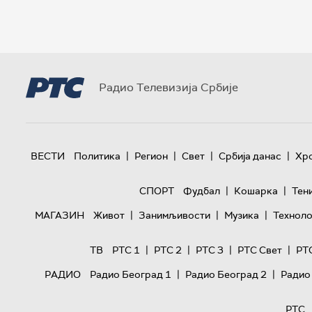
Радио Телевизија Србије
|
|
|
|
ВЕСТИ
Политика
Регион
Свет
Србија данас
Хр
|
|
СПОРТ
Фудбал
Кошарка
Тен
|
|
|
МАГАЗИН
Живот
Занимљивости
Музика
Техноло
|
|
|
|
ТВ
РТС 1
РТС 2
РТС 3
РТС Свет
РТ
|
|
РАДИО
Радио Београд 1
Радио Београд 2
Радио
РТС