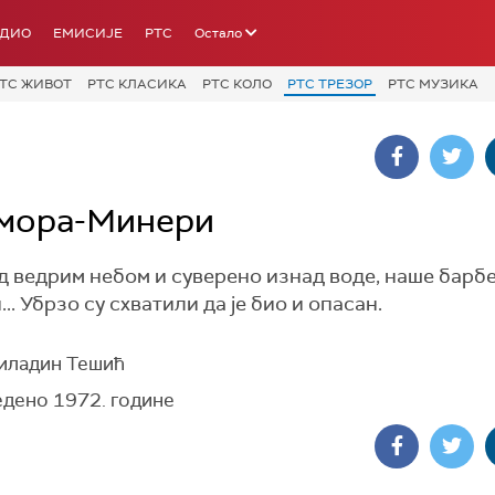
АДИО
ЕМИСИЈЕ
РТС
Остало
ТС ЖИВОТ
РТС КЛАСИКА
РТС КОЛО
РТС ТРЕЗОР
РТС МУЗИКА
а мора-Минери
 ведрим небом и суверено изнад воде, наше барбе
.. Убрзо су схватили да је био и опасан.
иладин Тешић
дено 1972. године