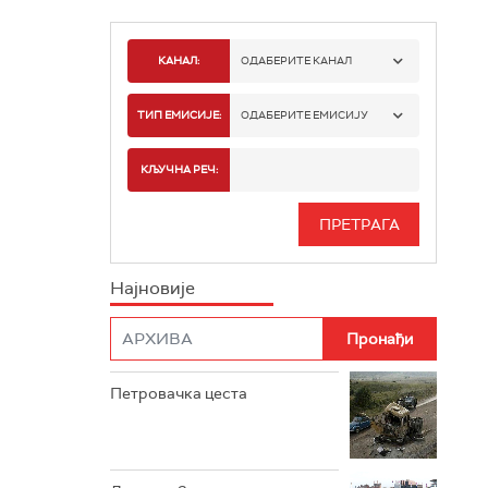
КАНАЛ:
ОДАБЕРИТЕ КАНАЛ
РТС 1
ТИП ЕМИСИЈЕ:
ОДАБЕРИТЕ ЕМИСИЈУ
РТС 2
СПОРТ
КЉУЧНА РЕЧ:
РТС 3
СЕРИЈА
РТС СВЕТ
ИНФО
Најновије
РТС НАУКА
ФИЛМ
РТС ДРАМА
Петровачка цеста
РТС ЖИВОТ
РТС КЛАСИКА
РТС КОЛО