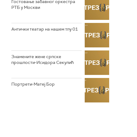
Гостовање забавног оркестра
РТБ у Москви
Антички театар на нашем тлу 01
Знамените жене српске
прошлости-Исидора Секулић
Портрети-Матеј Бор