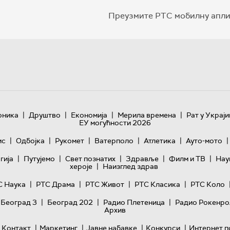
Преузмите РТС мобилну апли
|
|
|
|
оника
Друштво
Економија
Мерила времена
Рат у Украји
ЕУ могућности 2026
|
|
|
|
|
|
ис
Одбојка
Рукомет
Ватерполо
Атлетика
Ауто-мото
|
|
|
|
|
гијa
Путујемо
Свет познатих
Здравље
Филм и ТВ
Нау
|
хероје
Наизглед здрав
|
|
|
|
С Наука
РТС Драма
РТС Живот
РТС Класика
РТС Коло
|
|
|
 Београд 3
Београд 202
Радио Плетеница
Радио Рокенро
Архив
|
|
|
|
Контакт
Маркетинг
Јавне набавке
Конкурси
Интернет п