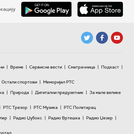
кацију
|
|
|
|
|
ни
Време
Сервисне вести
Сматрачница
Подкаст
|
Остали спортови
Меморијал РТС
|
|
|
ка
Природа
Дигитални предузетник
За мале велике
|
|
|
РТС Трезор
РТС Музика
РТС Полетарац
|
|
|
|
лер
Радио Џубокс
Радио Вртешка
Радио Џезер
ортал