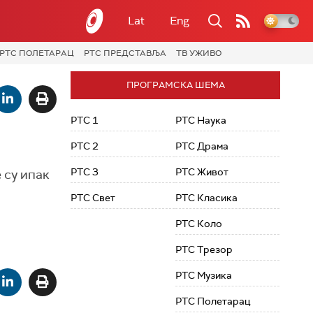
Lat
Eng
РТС ПОЛЕТАРАЦ
РТС ПРЕДСТАВЉА
ТВ УЖИВО
ПРОГРАМСКА ШЕМА
РТС 1
РТС Наука
РТС 2
РТС Драма
РТС 3
РТС Живот
 су ипак
РТС Свет
РТС Класика
РТС Коло
РТС Трезор
РТС Музика
РТС Полетарац