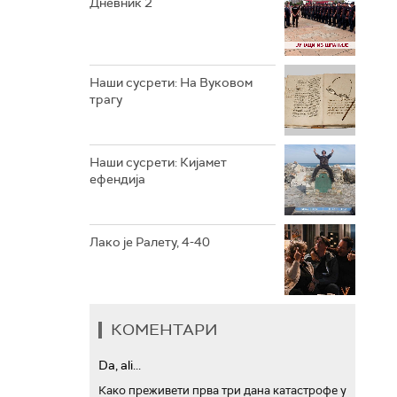
Дневник 2
РТС ТРЕЗОР
РТС МУЗИКА
Наши сусрети: На Вуковом
трагу
РТС ПОЛЕТАРАЦ
Наши сусрети: Кијамет
ефендија
Лако је Ралету, 4-40
КОМЕНТАРИ
Da, ali...
Како преживети прва три дана катастрофе у