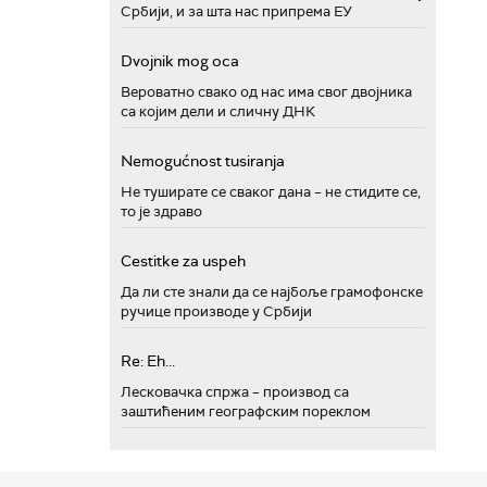
Србији, и за шта нас припрема ЕУ
Dvojnik mog oca
Вероватно свако од нас има свог двојника
са којим дели и сличну ДНК
Nemogućnost tusiranja
Не туширате се сваког дана – не стидите се,
то је здраво
Cestitke za uspeh
Да ли сте знали да се најбоље грамофонске
ручице производе у Србији
Re: Eh...
Лесковачка спржа – производ са
заштићеним географским пореклом