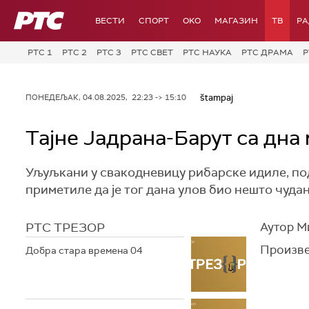
РТС
ВЕСТИ
СПОРТ
OKO
МАГАЗИН
ТВ
Р
РТС 1
РТС 2
РТС 3
РТС СВЕТ
РТС НАУКА
РТС ДРАМА
Р
štampaj
ПОНЕДЕЉАК, 04.08.2025, 22:23 -> 15:10
Тајне Јадрана-Барут са дн
Уљуљкани у свакодневицу рибарске идиле, под
приметиле да је тог дана улов био нешто чудан.
РТС ТРЕЗОР
Аутор М
Произве
Добра стара времена 04