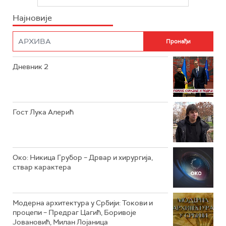
РТС СВЕТ
ИНФО
Најновије
РТС НАУКА
ФИЛМ
РТС ДРАМА
Дневник 2
РТС ЖИВОТ
РТС КЛАСИКА
РТС КОЛО
Гост Лука Алерић
РТС ТРЕЗОР
РТС МУЗИКА
Око: Никица Грубор – Дрвар и хирургија,
ствар карактера
РТС ПОЛЕТАРАЦ
Модерна архитектура у Србији: Токови и
процепи – Предраг Цагић, Боривоје
Јовановић, Милан Лојаница