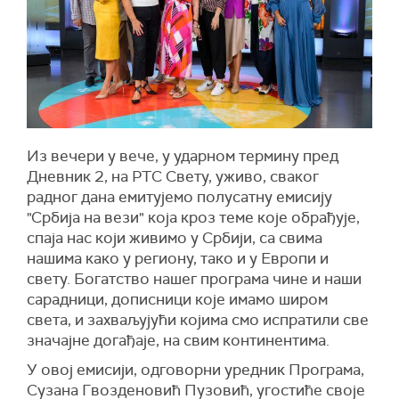
Из вечери у вече, у ударном термину пред
Дневник 2, на РТС Свету, уживо, сваког
радног дана емитујемо полусатну емисију
"Србија на вези" која кроз теме које обрађује,
спаја нас који живимо у Србији, са свима
нашима како у региону, тако и у Европи и
свету. Богатство нашег програма чине и наши
сарадници, дописници које имамо широм
света, и захваљујући којима смо испратили све
значајне догађаје, на свим континентима.
У овој емисији, одговорни уредник Програма,
Сузана Гвозденовић Пузовић, угостиће своје