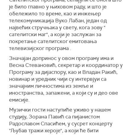
је било главно у њиховом раду, и што је
обележило то време, као и инжењер
телекомуникација Вуко Лабан, један од
највећих стручњака у свету, кога зову "
сателитски маг", а који је заслужан за
покретање сателитског емитовања
телевизијског програма .
Значајан допринос у овом програму има и
Весна Стевановић, секретар и координатор у
Програму за дијаспору, као и Владан Ракић,
новинар и уредник чији су интервјуи са
значајним личностима из земље и
иностранства, запажени, а који су и део ове
емисије.
Музички гости наступиће уживо у нашем
студију, Зорана Павић са пијанистом
Радославом Спасићем, у сусрет концерту
"Љубав тражи хероје", а који ће бити