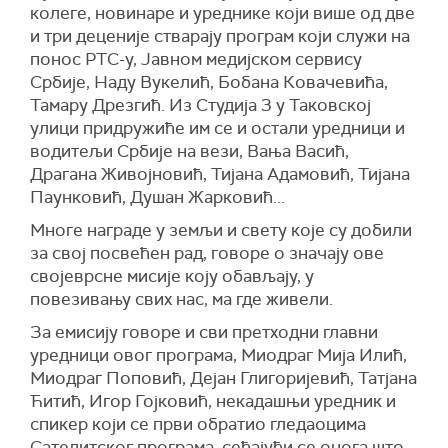
колеге, новинаре и уреднике који више од две
и три деценије стварају програм који служи на
понос РТС-у, Јавном медијском сервису
Србије, Наду Вукелић, Бобана Ковачевића,
Тамару Дрезгић. Из Студија 3 у Таковској
улици придружиће им се и остали уредници и
водитељи Србије на вези, Вања Васић,
Драгана Живојновић, Тијана Адамовић, Тијана
Паунковић, Душан Жарковић...
Многе награде у земљи и свету које су добили
за свој посвећен рад, говоре о значају ове
својеврсне мисије коју обављају, у
повезивању свих нас, ма где живели.
За емисију говоре и сви претходни главни
уредници овог програма, Миодраг Мија Илић,
Миодраг Поповић, Дејан Глигоријевић, Татјана
Ћитић, Игор Гојковић, некадашњи уредник и
спикер који се први обратио гледаоцима
Сателитског програма, сећајући се онога што