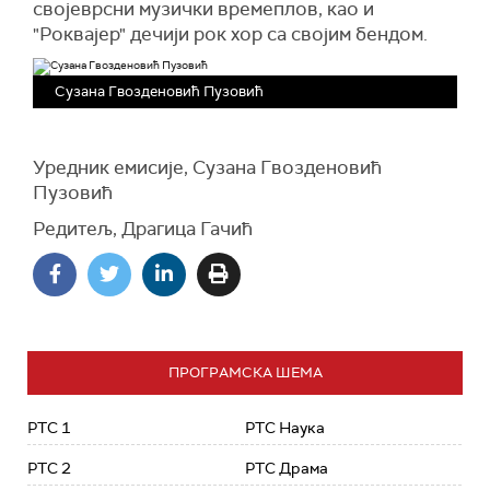
својеврсни музички времеплов, као и
"Роквајер" дечији рок хор са својим бендом.
Сузана Гвозденовић Пузовић
Уредник емисије, Сузана Гвозденовић
Пузовић
Редитељ, Драгица Гачић
ПРОГРАМСКА ШЕМА
РТС 1
РТС Наука
РТС 2
РТС Драма