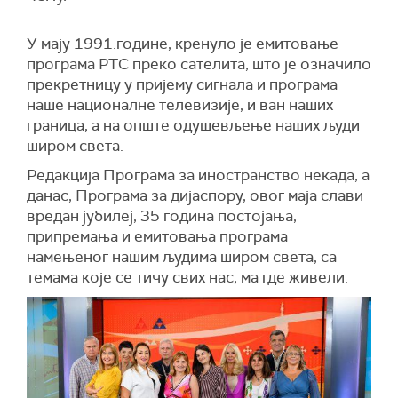
У мају 1991.године, кренуло је емитовање
програма РТС преко сателита, што је означило
прекретницу у пријему сигнала и програма
наше националне телевизије, и ван наших
граница, а на опште одушевљење наших људи
широм света.
Редакција Програма за иностранство некада, а
данас, Програма за дијаспору, овог маја слави
вредан јубилеј, 35 година постојања,
припремања и емитовања програма
намењеног нашим људима широм света, са
темама које се тичу свих нас, ма где живели.