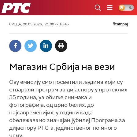
РТС
štampaj
СРЕДА, 20.05.2026, 21:00 -> 18:45
Магазин Србија на вези
Ову емисију смо посветили људима који су
стварали програм за дијаспору у протеклих
35 година, уз обиље снимака и
фотографија, од црно белих, до
најсавременијих, у години када
обележавамо значајан јубилеј Програма за
дијаспору РТС-а, јединственог по много
чему.