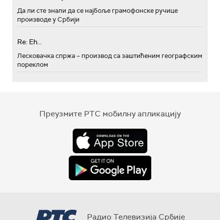
Да ли сте знали да се најбоље грамофонске ручице
производе у Србији
Re: Eh...
Лесковачка спржа – производ са заштићеним географским
пореклом
Преузмите РТС мобилну апликацију
Радио Телевизија Србије