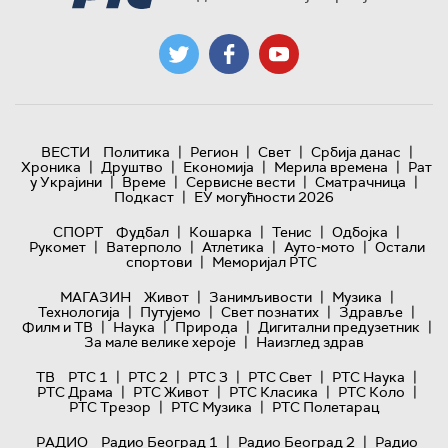
|
|
|
|
ВЕСТИ
Политика
Регион
Свет
Србија данас
|
|
|
|
Хроника
Друштво
Економија
Мерила времена
Рат
|
|
|
|
у Украјини
Време
Сервисне вести
Сматрачница
|
Подкаст
ЕУ могућности 2026
|
|
|
|
СПОРТ
Фудбал
Кошарка
Тенис
Одбојка
|
|
|
|
Рукомет
Ватерполо
Атлетика
Ауто-мото
Остали
|
спортови
Меморијал РТС
|
|
|
МАГАЗИН
Живот
Занимљивости
Музика
|
|
|
|
Технологијa
Путујемо
Свет познатих
Здравље
|
|
|
|
Филм и ТВ
Наука
Природа
Дигитални предузетник
|
За мале велике хероје
Наизглед здрав
|
|
|
|
|
ТВ
РТС 1
РТС 2
РТС 3
РТС Свет
РТС Наука
|
|
|
|
РТС Драма
РТС Живот
РТС Класика
РТС Коло
|
|
РТС Трезор
РТС Музика
РТС Полетарац
|
|
РАДИО
Радио Београд 1
Радио Београд 2
Радио