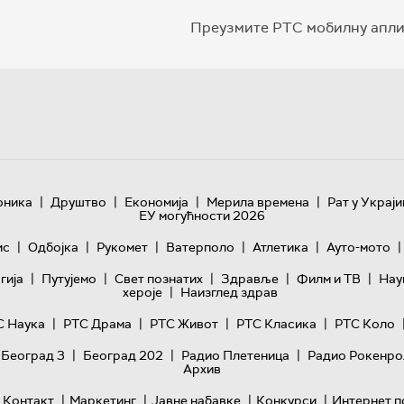
Преузмите РТС мобилну апли
|
|
|
|
оника
Друштво
Економија
Мерила времена
Рат у Украји
ЕУ могућности 2026
|
|
|
|
|
|
ис
Одбојка
Рукомет
Ватерполо
Атлетика
Ауто-мото
|
|
|
|
|
гијa
Путујемо
Свет познатих
Здравље
Филм и ТВ
Нау
|
хероје
Наизглед здрав
|
|
|
|
С Наука
РТС Драма
РТС Живот
РТС Класика
РТС Коло
|
|
|
 Београд 3
Београд 202
Радио Плетеница
Радио Рокенро
Архив
|
|
|
|
Контакт
Маркетинг
Јавне набавке
Конкурси
Интернет п