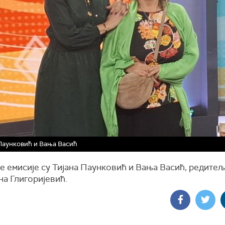
Паунковић и Вања Васић
е емисије су Тијана Паунковић и Вања Васић, редитељ
на Глигоријевић.