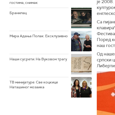
је 2008.
гостима, снимак
културом
Бранилац
енглеско
Са пија
клавира"
Фестивал
Мира Адања Полак: Ексклузивно
Поред к
наш гост
Од наше
Наши сусрети: На Вуковом трагу
српски ц
Либерти
ТВ минијатуре: Све коцкице
Наташиног мозаика