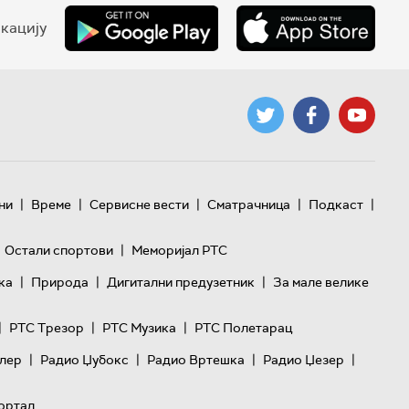
кацију
|
|
|
|
|
ни
Време
Сервисне вести
Сматрачница
Подкаст
|
Остали спортови
Меморијал РТС
|
|
|
ка
Природа
Дигитални предузетник
За мале велике
|
|
|
РТС Трезор
РТС Музика
РТС Полетарац
|
|
|
|
лер
Радио Џубокс
Радио Вртешка
Радио Џезер
ортал