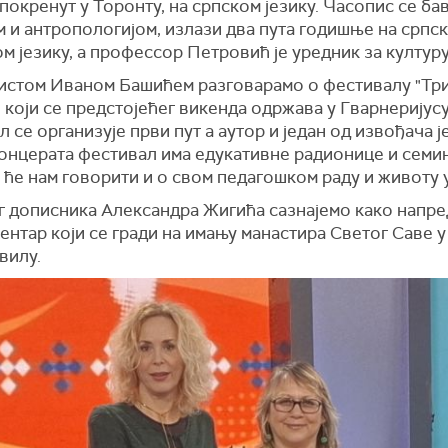
 покренут у Торонту, на српском језику. Часопис се ба
 и антропологијом, излази два пута годишње на српс
м језику, а профессор Петровић је уредник за културу
нистом Иваном Башићем разговарамо о фестивалу "Три
 који се предстојећег викенда одржава у Гварнеријусу
 се организује први пут а аутор и један од извођача је
онцерата фестивал има едукативне радионице и семи
 ће нам говорити и о свом педагошком раду и животу 
г дописника Александра Жигића сазнајемо како напре
ентар који се гради на имању манастира Светог Саве у
вилу.