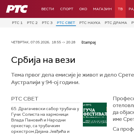
РТС
ВЕСТИ
СПОРТ
OKO
МАГАЗИН
ТВ
Р
РТС 1
РТС 2
РТС 3
РТС СВЕТ
РТС НАУКА
РТС ДРАМА
Р
štampaj
ЧЕТВРТАК, 07.05.2026, 18:55 -> 20:28
Србија на вези
Тема првог дела емисије је живот и дело Срет
Аустралији у 94-ој години.
РТС СВЕТ
Професо
отеловљ
65. Драгачевски сабор трубача у
да објас
Гучи: Солиста на хармоници
име Сре
Влада Пановић и Народни
оркестар, са трубачким
Са проф
оркестром Дејана Јевђића и