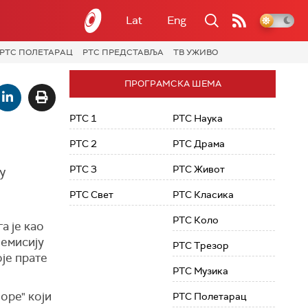
Lat
Eng
РТС ПОЛЕТАРАЦ
РТС ПРЕДСТАВЉА
ТВ УЖИВО
ПРОГРАМСКА ШЕМА
РТС 1
РТС Наука
РТС 2
РТС Драма
РТС 3
РТС Живот
у
РТС Свет
РТС Класика
РТС Коло
а је као
емисију
РТС Трезор
је прате
РТС Музика
оре" који
РТС Полетарац