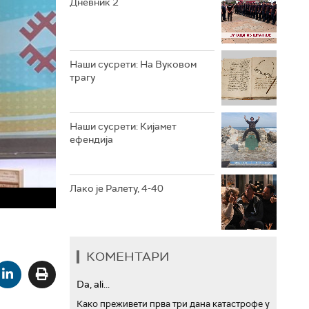
Дневник 2
РТС ТРЕЗОР
РТС МУЗИКА
Наши сусрети: На Вуковом
трагу
РТС ПОЛЕТАРАЦ
Наши сусрети: Кијамет
ефендија
Лако је Ралету, 4-40
КОМЕНТАРИ
Da, ali...
Како преживети прва три дана катастрофе у