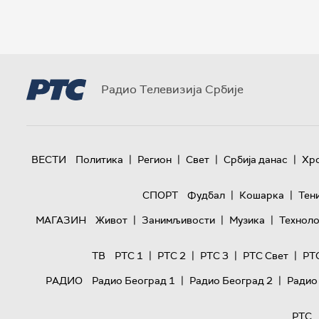
Радио Телевизија Србије
|
|
|
|
ВЕСТИ
Политика
Регион
Свет
Србија данас
Хр
|
|
СПОРТ
Фудбал
Кошарка
Тен
|
|
|
МАГАЗИН
Живот
Занимљивости
Музика
Техноло
|
|
|
|
ТВ
РТС 1
РТС 2
РТС 3
РТС Свет
РТ
|
|
РАДИО
Радио Београд 1
Радио Београд 2
Радио
РТС