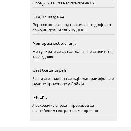
Србији, и за шта нас припрема ЕУ
Dvojnik mog oca
Вероватно свако од нас има свог двојника
са којим дели и сличну ДНК
Nemogućnost tusiranja
Не туширате се сваког дана – не стидите се,
то је здраво
Cestitke za uspeh
Да ли сте знали да се најбоље грамофонске
ручице производе у Србији
Re: Eh...
Лесковачка спржа – производ са
заштићеним географским пореклом