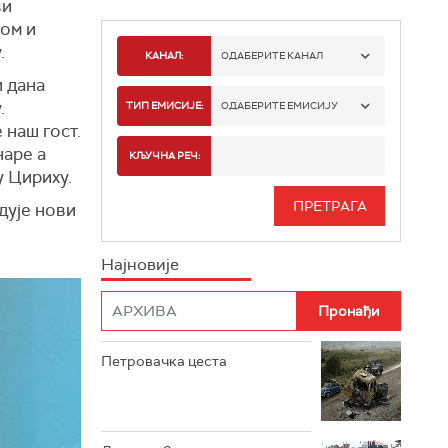
ви
ком и
.
КАНАЛ:
ОДАБЕРИТЕ КАНАЛ
 дана
РТС 1
.
ТИП ЕМИСИЈЕ:
ОДАБЕРИТЕ ЕМИСИЈУ
 наш гост.
РТС 2
наре а
СПОРТ
КЉУЧНА РЕЧ:
у Цириху.
РТС 3
СЕРИЈА
дује нови
РТС СВЕТ
ИНФО
Најновије
РТС НАУКА
ФИЛМ
РТС ДРАМА
Петровачка цеста
РТС ЖИВОТ
РТС КЛАСИКА
РТС КОЛО