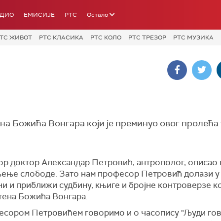
АДИО
ЕМИСИЈЕ
РТС
Остало
ТС ЖИВОТ
РТС КЛАСИКА
РТС КОЛО
РТС ТРЕЗОР
РТС МУЗИКА
ена Божића Вонгара који је преминуо овог пролећа 
р доктор Александар Петровић, антрополог, описао г
ење слободе. Зато нам професор Петровић долази у 
ни и приближи судбину, књиге и бројне контроверзе ко
тена Божића Вонгара.
есором Петровићем говоримо и о часопису "Људи гов