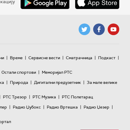
кацију
|
|
|
|
|
ни
Време
Сервисне вести
Сматрачница
Подкаст
|
Остали спортови
Меморијал РТС
|
|
|
ка
Природа
Дигитални предузетник
За мале велике
|
|
|
РТС Трезор
РТС Музика
РТС Полетарац
|
|
|
|
лер
Радио Џубокс
Радио Вртешка
Радио Џезер
ортал