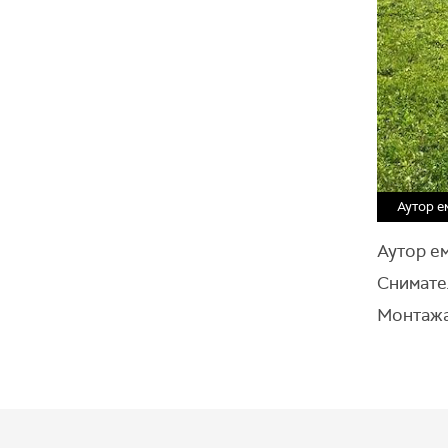
Аутор е
Аутор е
Снимате
Монтажа