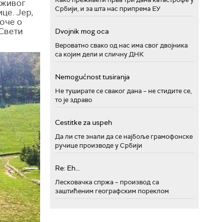
 живог
Србији, и за шта нас припрема ЕУ
це. Јер,
доче о
 Свети
Dvojnik mog oca
Вероватно свако од нас има свог двојника
са којим дели и сличну ДНК
Nemogućnost tusiranja
Не туширате се сваког дана – не стидите се,
то је здраво
Cestitke za uspeh
Да ли сте знали да се најбоље грамофонске
ручице производе у Србији
Re: Eh...
Лесковачка спржа – производ са
заштићеним географским пореклом