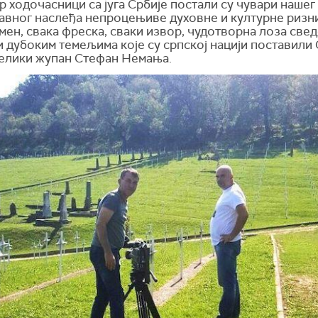
 ходочасници са југа Србије постали су чувари нашег
авног наслеђа непроцењиве духовне и културне ризни
мен, свака фреска, сваки извор, чудотворна лоза све
и дубоким темељима које су српској нацији поставили
велики жупан Стефан Немања.