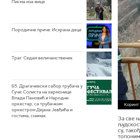
Писма иза жице
Породичне приче: Исхрана деце
Траг: Седам величанствених
65. Драгачевски сабор трубача у
Гучи: Солиста на хармоници
Влада Пановић и Народни
оркестар, са трубачким
Коринт
оркестром Дејана Јевђића и
гостима, снимак
За све њ
људскос
су, тако
топоним