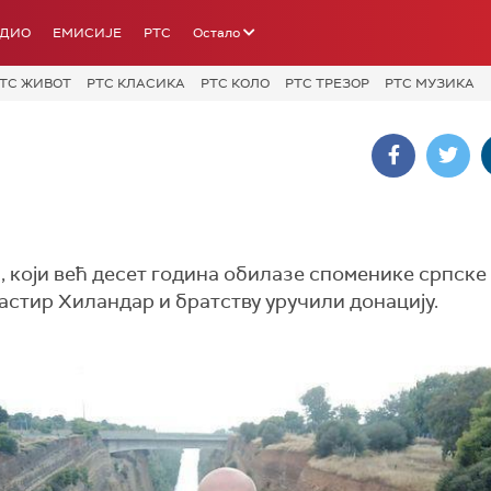
АДИО
ЕМИСИЈЕ
РТС
Остало
ТС ЖИВОТ
РТС КЛАСИКА
РТС КОЛО
РТС ТРЕЗОР
РТС МУЗИКА
, који већ десет година обилазе споменике српске
настир Хиландар и братству уручили донацију.