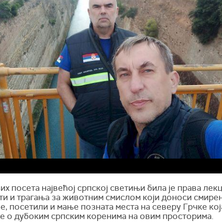
их посета највећој српској светињи била је права лекц
ти и трагања за животним смислом који доноси смире
ђе, посетили и мање позната места на северу Грчке кој
е о дубоким српским коренима на овим просторима.