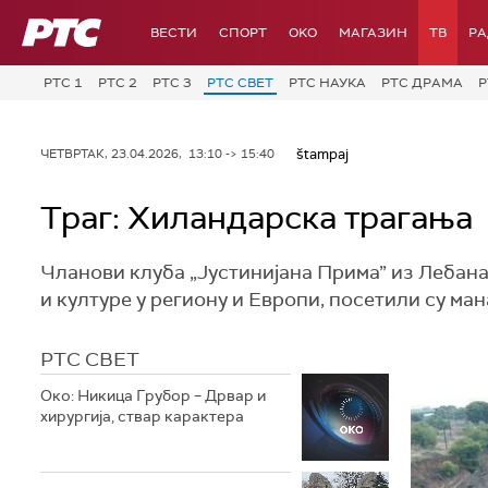
РТС
ВЕСТИ
СПОРТ
OKO
МАГАЗИН
ТВ
Р
РТС 1
РТС 2
РТС 3
РТС СВЕТ
РТС НАУКА
РТС ДРАМА
Р
štampaj
ЧЕТВРТАК, 23.04.2026, 13:10 -> 15:40
Траг: Хиландарска трагања
Чланови клуба „Јустинијана Прима” из Лебана
и културе у региону и Европи, посетили су ма
РТС СВЕТ
Око: Никица Грубор – Дрвар и
хирургија, ствар карактера