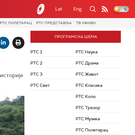
Lat
Eng
РТС ПОЛЕТАРАЦ
РТС ПРЕДСТАВЉА
ТВ УЖИВО
ПРОГРАМСКА ШЕМА
РТС 1
РТС Наука
РТС 2
РТС Драма
РТС 3
РТС Живот
 историје
РТС Свет
РТС Класика
РТС Коло
РТС Трезор
РТС Музика
РТС Полетарац