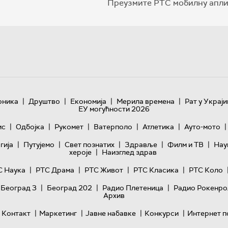
Преузмите РТС мобилну апли
|
|
|
|
оника
Друштво
Економија
Мерила времена
Рат у Украји
ЕУ могућности 2026
|
|
|
|
|
|
ис
Одбојка
Рукомет
Ватерполо
Атлетика
Ауто-мото
|
|
|
|
|
гијa
Путујемо
Свет познатих
Здравље
Филм и ТВ
Нау
|
хероје
Наизглед здрав
|
|
|
|
С Наука
РТС Драма
РТС Живот
РТС Класика
РТС Коло
|
|
|
 Београд 3
Београд 202
Радио Плетеница
Радио Рокенро
Архив
|
|
|
|
Контакт
Маркетинг
Јавне набавке
Конкурси
Интернет п