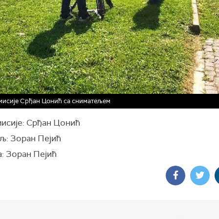
мисије Срђан Цонић са сниматељем
мисије: Срђан Цонић
љ: Зоран Пејић
: Зоран Пејић