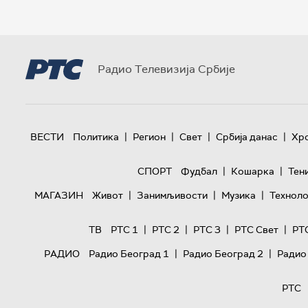
Радио Телевизија Србије
|
|
|
|
ВЕСТИ
Политика
Регион
Свет
Србија данас
Хр
|
|
СПОРТ
Фудбал
Кошарка
Тен
|
|
|
МАГАЗИН
Живот
Занимљивости
Музика
Техноло
|
|
|
|
ТВ
РТС 1
РТС 2
РТС 3
РТС Свет
РТ
|
|
РАДИО
Радио Београд 1
Радио Београд 2
Радио
РТС