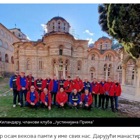
Хиландару, чланови клуба „Јустинијана Прима”
 осам векова памти у име свих нас. Дарујући манасти