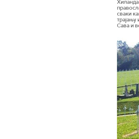
Хиландар
правосл
сваки ка
трајању 
Сава и 