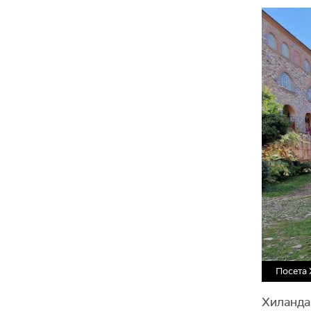
Посета 
Хиландар