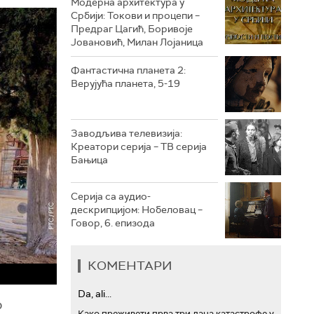
Модерна архитектура у
Србији: Токови и процепи –
Предраг Цагић, Боривоје
РТС ТРЕЗОР
Јовановић, Милан Лојаница
РТС МУЗИКА
Фантастична планета 2:
Верујућа планета, 5-19
РТС ПОЛЕТАРАЦ
Заводљива телевизија:
Креатори серија – ТВ серија
Бањица
Серија са аудио-
дескрипцијом: Нобеловац –
Говор, 6. епизода
КОМЕНТАРИ
Da, ali...
р
Како преживети прва три дана катастрофе у