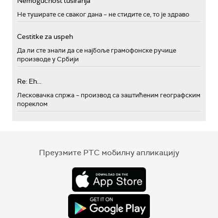
Nemogućnost tusiranja
Не туширате се сваког дана – не стидите се, то је здраво
Cestitke za uspeh
Да ли сте знали да се најбоље грамофонске ручице
производе у Србији
Re: Eh...
Лесковачка спржа – производ са заштићеним географским
пореклом
Преузмите РТС мобилну апликацију