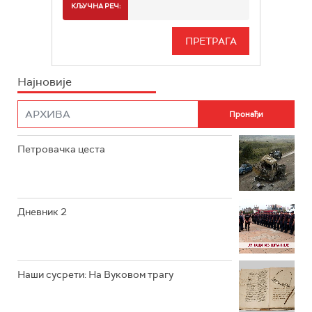
СПОРТ
КЉУЧНА РЕЧ:
РТС 3
СЕРИЈА
РТС СВЕТ
ИНФО
Најновије
РТС НАУКА
ФИЛМ
РТС ДРАМА
Петровачка цеста
РТС ЖИВОТ
РТС КЛАСИКА
РТС КОЛО
Дневник 2
РТС ТРЕЗОР
РТС МУЗИКА
Наши сусрети: На Вуковом трагу
РТС ПОЛЕТАРАЦ