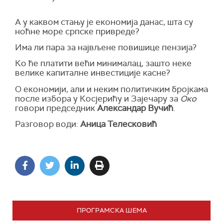
А у каквом стању је економија данас, шта су
ноћне море српске привреде?
Има ли пара за највљене повишице пензија?
Ко ће платити већи минималац, зашто неке
велике капиталне инвестиције касне?
О економији, али и неким политичким бројкама
после избора у Косјерићу и Зајечару за
Око
говори председник
Александар Вучић
.
Разговор води:
Аница Телесковић
ПРОГРАМСКА ШЕМА