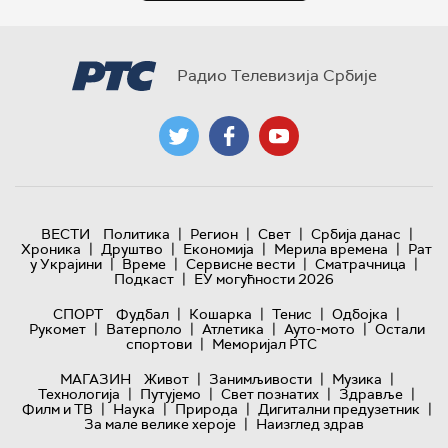
Радио Телевизија Србије
|
|
|
|
ВЕСТИ
Политика
Регион
Свет
Србија данас
|
|
|
|
Хроника
Друштво
Економија
Мерила времена
Рат
|
|
|
|
у Украјини
Време
Сервисне вести
Сматрачница
|
Подкаст
ЕУ могућности 2026
|
|
|
|
СПОРТ
Фудбал
Кошарка
Тенис
Одбојка
|
|
|
|
Рукомет
Ватерполо
Атлетика
Ауто-мото
Остали
|
спортови
Меморијал РТС
|
|
|
МАГАЗИН
Живот
Занимљивости
Музика
|
|
|
|
Технологијa
Путујемо
Свет познатих
Здравље
|
|
|
|
Филм и ТВ
Наука
Природа
Дигитални предузетник
|
За мале велике хероје
Наизглед здрав