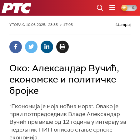
РТС
štampaj
УТОРАК, 10.06.2025, 23:35 -> 17:05
Око: Александар Вучић,
економске и политичке
бројке
"Економија је моја ноћна мора". Овако је
први потпредседник Владе Александар
Вучић пре више од 12 година у интервју за
недељник НИН описао стање српске
економија.