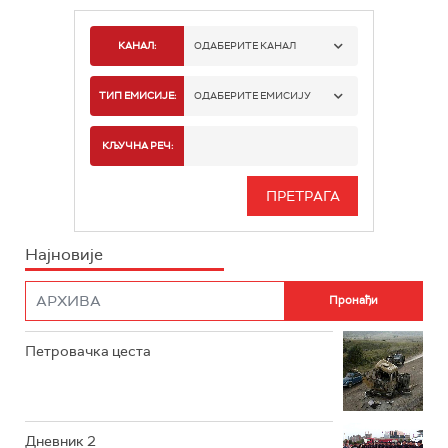
КАНАЛ:
ОДАБЕРИТЕ КАНАЛ
РТС 1
ТИП ЕМИСИЈЕ:
ОДАБЕРИТЕ ЕМИСИЈУ
РТС 2
СПОРТ
КЉУЧНА РЕЧ:
РТС 3
СЕРИЈА
РТС СВЕТ
ИНФО
Најновије
РТС НАУКА
ФИЛМ
РТС ДРАМА
Петровачка цеста
РТС ЖИВОТ
РТС КЛАСИКА
РТС КОЛО
Дневник 2