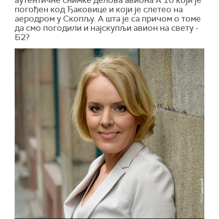
погођен код Ђаковице и који је слетео на
аеродром у Скопљу. А шта је са причом о томе
да смо погодили и најскупљи авион на свету -
Б2?