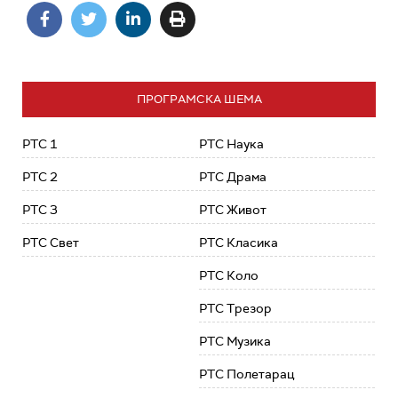
ПРОГРАМСКА ШЕМА
РТС 1
РТС Наука
РТС 2
РТС Драма
РТС 3
РТС Живот
РТС Свет
РТС Класика
РТС Коло
РТС Трезор
РТС Музика
РТС Полетарац