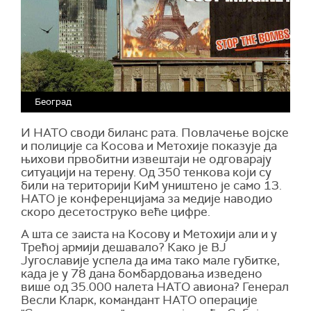
Београд
И НАТО своди биланс рата. Повлачење војске
и полиције са Косова и Метохије показује да
њихови првобитни извештаји не одговарају
ситуацији на терену. Од 350 тенкова који су
били на територији КиМ уништено је само 13.
НАТО је конференцијама за медије наводио
скоро десетоструко веће цифре.
А шта се заиста на Косову и Метохији али и у
Трећој армији дешавало? Како је ВЈ
Југославије успела да има тако мале губитке,
када је у 78 дана бомбардовања изведено
више од 35.000 налета НАТО авиона? Генерал
Весли Кларк, командант НАТО операције