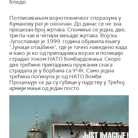
бледе.
Потписивањем војнотехничког споразума у
Куманову рат је окончан. До данас се не зна
прецизан број жртава. Спомиње се једна, две,
три па чак и четири хиљаде жртава. Војска
Југославије је 1999. година објавила књигу
”Јунаци отаџбине”, где је тачно наведено када
и како је ко од припадника војске и полиције
страдао током НАТО бомбардовања. Скоро
две трећине припадника оружаних снага
страдала је у борбама са УЧК. Само једна
трећина погинула је од НАТО бомби.
Процењује се да су губици у људству у Трећој
армији мањи од један посто.