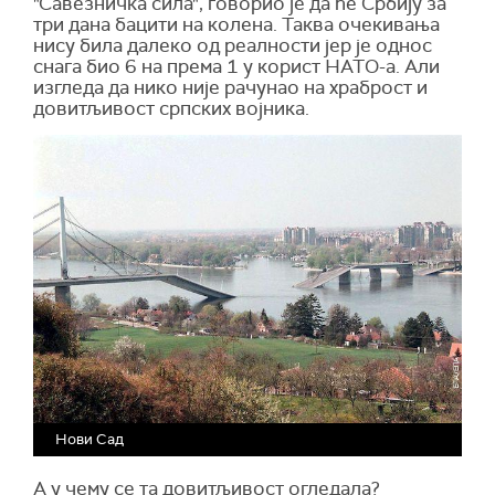
"Савезничка сила", говорио је да ће Србију за
три дана бацити на колена. Таква очекивања
нису била далеко од реалности јер је однос
снага био 6 на према 1 у корист НАТО-а. Али
изгледа да нико није рачунао на храброст и
довитљивост српских војника.
Нови Сад
А у чему се та довитљивост огледала?