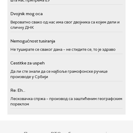
шта нас припрема ЕУ
Dvojnik mog oca
Вероватно свако од нас има свог двојника са којим дели и
сличну ДНК
Nemogućnost tusiranja
Не туширате се сваког дана – не стидите се, то је здраво
Cestitke za uspeh
Да ли сте знали да се најбоље грамофонске ручице
производе у Србији
Re: Eh...
Лесковачка спржа – производ са заштићеним географским
пореклом