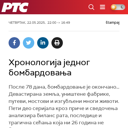
РТС
štampaj
ЧЕТВРТАК, 22.05.2025, 22:00 -> 16:49
Хронологија једног
бомбардовања
После 78 дана, бомбардовање је окончано…
Девастирана земља, уништене фабрике,
путеви, мостови и изгубљени многи животи.
Пети део серијала кроз приче и сведочења
анализира биланс рата, последице и
трагична сећања која ни 26 година не