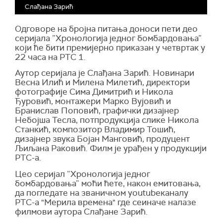
Слађана Зарић
Одговоре на бројна питања доноси пети део
серијала ”Хронологија једног бомбардовања”
који ће бити премијерно приказан у четвртак у
22 часа на РТС 1.
Аутор серијала је Слађана Зарић. Новинари
Весна Илић и Милена Милетић, директори
фотографије Сима Димитрић и Никола
Ђуровић, монтажери Марко Вујовић и
Бранислав Поповић, графички дизајнер
Небојша Тесла, потпродукција слике Никола
Станкић, композитор Владимир Тошић,
дизајнер звука Бојан Манговић, продуцент
Љиљана Раковић. Филм је урађен у продукцији
РТС-а.
Цео серијал ”Хронологија једног
бомбардовања” моћи ћете, након емитовања,
да погледате на званичном
youtube
каналу
РТС
-a
"
Мерила времена
"
где сеиначе налазе
филмови аутора Слађане Зарић.