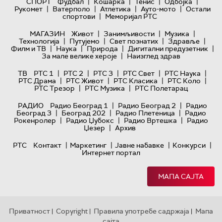
|
|
|
|
СПОРТ
Фудбал
Кошарка
Тенис
Одбојка
|
|
|
|
Рукомет
Ватерполо
Атлетика
Ауто-мото
Остали
|
спортови
Меморијал РТС
|
|
|
МАГАЗИН
Живот
Занимљивости
Музика
|
|
|
|
Технологијa
Путујемо
Свет познатих
Здравље
|
|
|
|
Филм и ТВ
Наука
Природа
Дигитални предузетник
|
За мале велике хероје
Наизглед здрав
|
|
|
|
|
ТВ
РТС 1
РТС 2
РТС 3
РТС Свет
РТС Наука
|
|
|
|
РТС Драма
РТС Живот
РТС Класика
РТС Коло
|
|
РТС Трезор
РТС Музика
РТС Полетарац
|
|
РАДИО
Радио Београд 1
Радио Београд 2
Радио
|
|
|
Београд 3
Београд 202
Радио Плетеница
Радио
|
|
|
Рокенролер
Радио Џубокс
Радио Вртешка
Радио
|
Џезер
Архив
|
|
|
|
РТС
Контакт
Маркетинг
Јавне набавке
Конкурси
Интернет портал
МАПА САЈТА
Приватност
Copyright
Правила употребе садржаја
Мапа
|
|
|
сајта