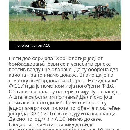
Погођен авион А10
Пети део серијала ”Хронологија једног
бомбардовања” бави се и успесима српске
против ваздушне одбране. Да су оборена два
авиона – за то имамо доказе. Знамо да је на
почетку бомбардовања оборен ”Невидљиви”
Ф 117 и да је почетком маја погођен и Ф 16.
Оба авиона пала су на територију Југославије.
А шта је са осталим причама? Да ли смо још
неки авион погодили? Према сведочењу
једног америчког пилота погођен је и оштећен
још један Ф 117. То потврђују и наши плавци.
Да смо погодили и А 10, имамо доказе.
Гледаоци ће имати прилику да виде
аутентичне снимке делова авиона А 10 који је