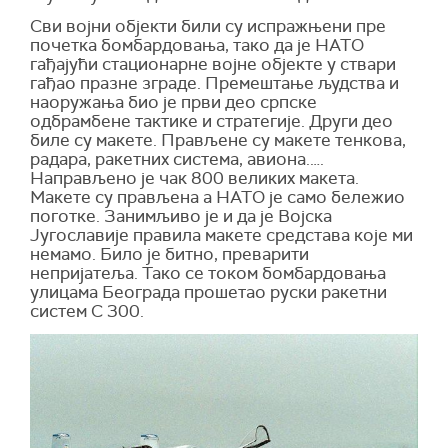
Сви војни објекти били су испражњени пре
почетка бомбардовања, тако да је НАТО
гађајући стационарне војне објекте у ствари
гађао празне зграде. Премештање људства и
наоружања био је први део српске
одбрамбене тактике и стратегије. Други део
биле су макете. Прављене су макете тенкова,
радара, ракетних система, авиона.….
Направљено је чак 800 великих макета.
Макете су прављена а НАТО је само бележио
поготке. Занимљиво је и да је Војска
Југославије правила макете средстава које ми
немамо. Било је битно, преварити
непријатеља. Тако се током бомбардовања
улицама Београда прошетао руски ракетни
систем С 300.