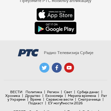
Преузмите РТС мобилну апликацију
Радио Телевизија Србије
|
|
|
|
ВЕСТИ
Политика
Регион
Свет
Србија данас
|
|
|
|
Хроника
Друштво
Економија
Мерила времена
Рат
|
|
|
|
у Украјини
Време
Сервисне вести
Сматрачница
|
Подкаст
ЕУ могућности 2026