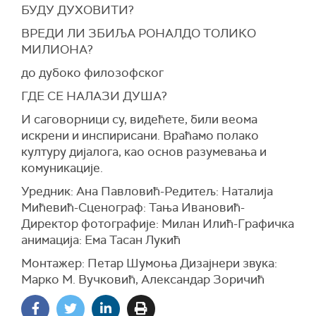
БУДУ ДУХОВИТИ?
ВРЕДИ ЛИ ЗБИЉА РОНАЛДО ТОЛИКО
МИЛИОНА?
до дубоко филозофског
ГДЕ СЕ НАЛАЗИ ДУША?
И саговорници су, видећете, били веома
искрени и инспирисани. Враћамо полако
културу дијалога, као основ разумевања и
комуникације.
Уредник: Ана Павловић-Редитељ: Наталија
Мићевић-Сценограф: Тања Ивановић-
Директор фотографије: Милан Илић-Графичка
анимација: Ема Тасан Лукић
Монтажер: Петар Шумоња Дизајнери звука:
Марко М. Вучковић, Александар Зоричић