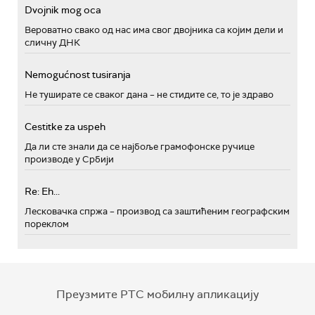
Dvojnik mog oca
Вероватно свако од нас има свог двојника са којим дели и
сличну ДНК
Nemogućnost tusiranja
Не туширате се сваког дана – не стидите се, то је здраво
Cestitke za uspeh
Да ли сте знали да се најбоље грамофонске ручице
производе у Србији
Re: Eh...
Лесковачка спржа – производ са заштићеним географским
пореклом
Преузмите РТС мобилну апликацију