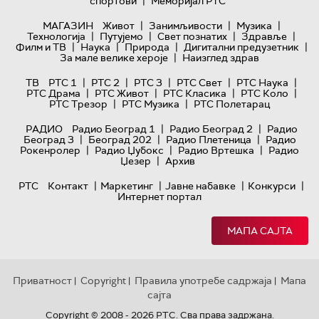
|
спортови
Меморијал РТС
|
|
|
МАГАЗИН
Живот
Занимљивости
Музика
|
|
|
|
Технологијa
Путујемо
Свет познатих
Здравље
|
|
|
|
Филм и ТВ
Наука
Природа
Дигитални предузетник
|
За мале велике хероје
Наизглед здрав
|
|
|
|
|
ТВ
РТС 1
РТС 2
РТС 3
РТС Свет
РТС Наука
|
|
|
|
РТС Драма
РТС Живот
РТС Класика
РТС Коло
|
|
РТС Трезор
РТС Музика
РТС Полетарац
|
|
РАДИО
Радио Београд 1
Радио Београд 2
Радио
|
|
|
Београд 3
Београд 202
Радио Плетеница
Радио
|
|
|
Рокенролер
Радио Џубокс
Радио Вртешка
Радио
|
Џезер
Архив
|
|
|
|
РТС
Контакт
Маркетинг
Јавне набавке
Конкурси
Интернет портал
МАПА САЈТА
Приватност
Copyright
Правила употребе садржаја
Мапа
|
|
|
сајта
Copyright © 2008 - 2026 РТС. Сва права задржана.