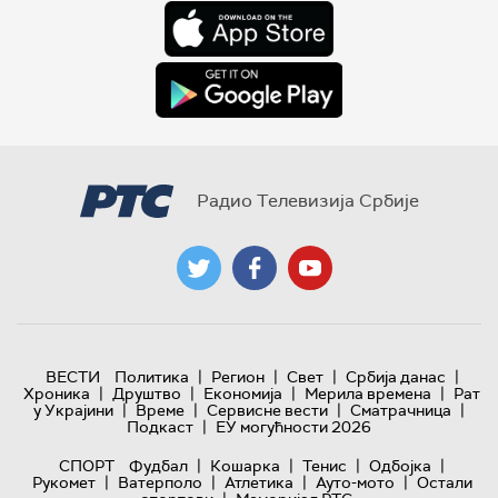
Радио Телевизија Србије
|
|
|
|
ВЕСТИ
Политика
Регион
Свет
Србија данас
|
|
|
|
Хроника
Друштво
Економија
Мерила времена
Рат
|
|
|
|
у Украјини
Време
Сервисне вести
Сматрачница
|
Подкаст
ЕУ могућности 2026
|
|
|
|
СПОРТ
Фудбал
Кошарка
Тенис
Одбојка
|
|
|
|
Рукомет
Ватерполо
Атлетика
Ауто-мото
Остали