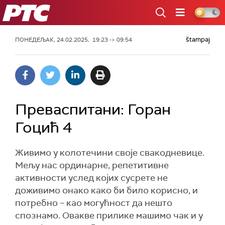
РТС
štampaj
ПОНЕДЕЉАК, 24.02.2025, 19:23 -> 09:54
Преваспитани: Горан
Гоцић 4
Живимо у колотечини своје свакодневице.
Мељу нас ординарне, репетитивне
активности услед којих сусрете не
доживимо онако како би било корисно, и
потребно – као могућност да нешто
спознамо. Овакве прилике машимо чак и у