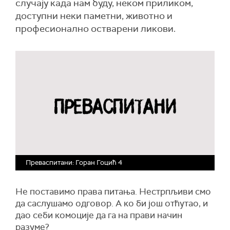
случају када нам буду, неком приликом,
доступни неки паметни, животно и
професионално остварени ликови.
Преваспитани: Горан Гоцић 4
Не поставимо права питања. Нестрпљиви смо
да саслушамо одговор. А ко би још отћутао, и
дао себи комоције да га на прави начин
разуме?