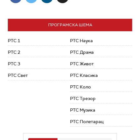
ПРОГРАМСКА ШЕМА
РТС 1
РТС Наука
РТС 2
РТС Драма
РТС 3
РТС Живот
РТС Свет
РТС Класика
РТС Коло
РТС Трезор
РТС Музика
РТС Полетарац