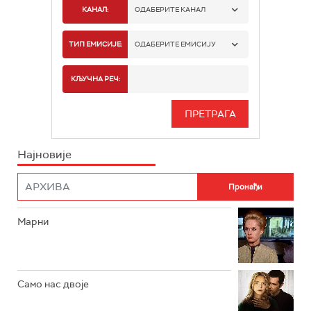
КАНАЛ:
ОДАБЕРИТЕ КАНАЛ
РТС 1
ТИП ЕМИСИЈЕ:
ОДАБЕРИТЕ ЕМИСИЈУ
РТС 2
СПОРТ
КЉУЧНА РЕЧ:
РТС 3
СЕРИЈА
РТС СВЕТ
ИНФО
Најновије
РТС НАУКА
ФИЛМ
РТС ДРАМА
Марни
РТС ЖИВОТ
РТС КЛАСИКА
РТС КОЛО
Само нас двоје
РТС ТРЕЗОР