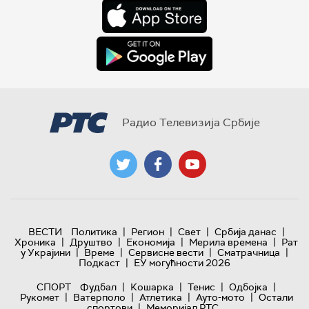
Радио Телевизија Србије
|
|
|
|
ВЕСТИ
Политика
Регион
Свет
Србија данас
|
|
|
|
Хроника
Друштво
Економија
Мерила времена
Рат
|
|
|
|
у Украјини
Време
Сервисне вести
Сматрачница
|
Подкаст
ЕУ могућности 2026
|
|
|
|
СПОРТ
Фудбал
Кошарка
Тенис
Одбојка
|
|
|
|
Рукомет
Ватерполо
Атлетика
Ауто-мото
Остали
|
спортови
Меморијал РТС