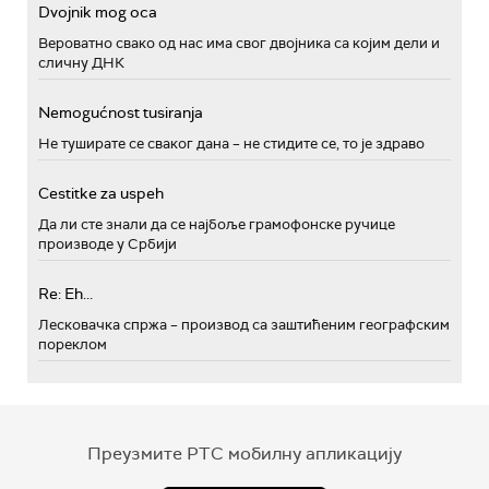
Dvojnik mog oca
Вероватно свако од нас има свог двојника са којим дели и
сличну ДНК
Nemogućnost tusiranja
Не туширате се сваког дана – не стидите се, то је здраво
Cestitke za uspeh
Да ли сте знали да се најбоље грамофонске ручице
производе у Србији
Re: Eh...
Лесковачка спржа – производ са заштићеним географским
пореклом
Преузмите РТС мобилну апликацију