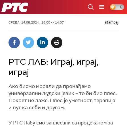
РТС
štampaj
СРЕДА, 14.08.2024, 18:00 -> 14:37
РТС ЛАБ: Играј, играј,
играј
Ако бисмо морали да пронађемо
универзални људски језик – то би био плес.
Покрет не лаже. Плес је уметност, терапија
и пут ка себи и другом.
У РТС Лабу смо заплесали са продеканом за