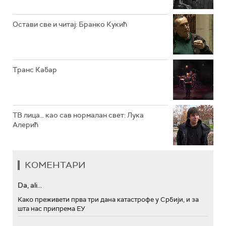
РТС МУЗИКА
Остави све и читај: Бранко Кукић
РТС ПОЛЕТАРАЦ
Транс Кабар
ТВ лица… као сав нормалан свет: Лука
Алерић
КОМЕНТАРИ
Da, ali...
Како преживети прва три дана катастрофе у Србији, и за
шта нас припрема ЕУ