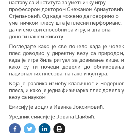
наставу са Института за уметничку игру,
професором доктором Снежаном Арнаутовић
Стјепановић
. Од када можемо да говоримо о
уметничком плесу, шта је плесни перформанс,
да ли смо сви способни за игру, и шта она
доноси нашем животу…
Погледајте како је све почело када је човек
плес доводио у директну везу са природом,
када је игра била ритуал за дозивање кише, и
како су ти почеци довели до обликовања
националних плесова, па тако и култура.
Која је разлика између класичног и модерног
плеса, и како је једна физичарка плес довела у
везу са науком.
Емисију је водила Иванка Јоксимовић.
Уредник емисије је Јована Џамбић.