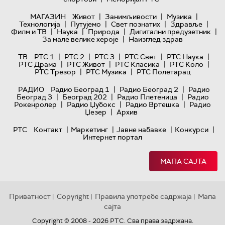
|
|
|
МАГАЗИН
Живот
Занимљивости
Музика
|
|
|
|
Технологијa
Путујемо
Свет познатих
Здравље
|
|
|
|
Филм и ТВ
Наука
Природа
Дигитални предузетник
|
За мале велике хероје
Наизглед здрав
|
|
|
|
|
ТВ
РТС 1
РТС 2
РТС 3
РТС Свет
РТС Наука
|
|
|
|
РТС Драма
РТС Живот
РТС Класика
РТС Коло
|
|
РТС Трезор
РТС Музика
РТС Полетарац
|
|
РАДИО
Радио Београд 1
Радио Београд 2
Радио
|
|
|
Београд 3
Београд 202
Радио Плетеница
Радио
|
|
|
Рокенролер
Радио Џубокс
Радио Вртешка
Радио
|
Џезер
Архив
|
|
|
|
РТС
Контакт
Маркетинг
Јавне набавке
Конкурси
Интернет портал
МАПА САЈТА
Приватност
Copyright
Правила употребе садржаја
Мапа
|
|
|
сајта
Copyright © 2008 - 2026 РТС. Сва права задржана.