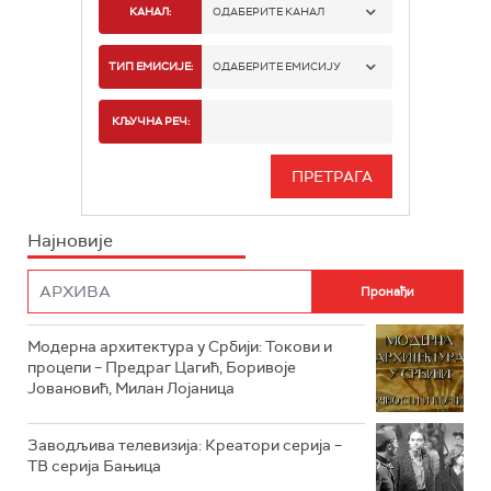
КАНАЛ:
ОДАБЕРИТЕ КАНАЛ
РТС 1
ТИП ЕМИСИЈЕ:
ОДАБЕРИТЕ ЕМИСИЈУ
РТС 2
СПОРТ
КЉУЧНА РЕЧ:
РТС 3
СЕРИЈА
РТС СВЕТ
ИНФО
Најновије
РТС НАУКА
ФИЛМ
РТС ДРАМА
Модерна архитектура у Србији: Токови и
РТС ЖИВОТ
процепи – Предраг Цагић, Боривоје
Јовановић, Милан Лојаница
РТС КЛАСИКА
РТС КОЛО
Заводљива телевизија: Креатори серија –
ТВ серија Бањица
РТС ТРЕЗОР