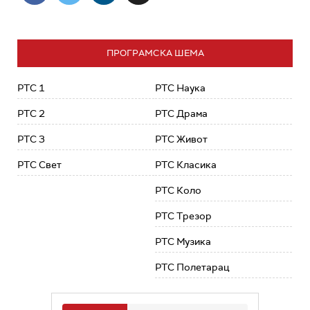
ПРОГРАМСКА ШЕМА
РТС 1
РТС Наука
РТС 2
РТС Драма
РТС 3
РТС Живот
РТС Свет
РТС Класика
РТС Коло
РТС Трезор
РТС Музика
РТС Полетарац