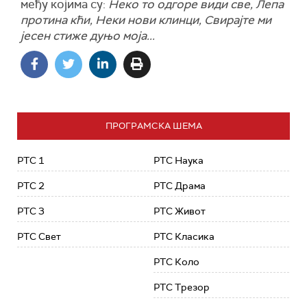
међу којима су:
Неко то одгоре види све, Лепа
протина кћи, Неки нови клинци, Свирајте ми
јесен стиже дуњо моја...
ПРОГРАМСКА ШЕМА
РТС 1
РТС Наука
РТС 2
РТС Драма
РТС 3
РТС Живот
РТС Свет
РТС Класика
РТС Коло
РТС Трезор