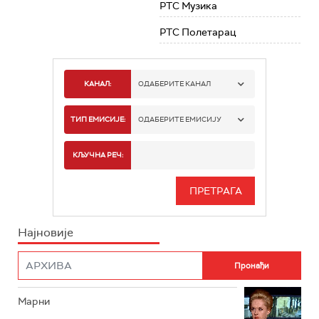
РТС Музика
РТС Полетарац
КАНАЛ:
ОДАБЕРИТЕ КАНАЛ
РТС 1
ТИП ЕМИСИЈЕ:
ОДАБЕРИТЕ ЕМИСИЈУ
РТС 2
СПОРТ
КЉУЧНА РЕЧ:
РТС 3
СЕРИЈА
РТС СВЕТ
ИНФО
Најновије
РТС НАУКА
ФИЛМ
РТС ДРАМА
Марни
РТС ЖИВОТ