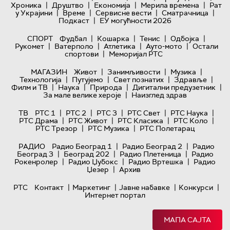
|
|
|
|
Хроника
Друштво
Економија
Мерила времена
Рат
|
|
|
|
у Украјини
Време
Сервисне вести
Сматрачница
|
Подкаст
ЕУ могућности 2026
|
|
|
|
СПОРТ
Фудбал
Кошарка
Тенис
Одбојка
|
|
|
|
Рукомет
Ватерполо
Атлетика
Ауто-мото
Остали
|
спортови
Меморијал РТС
|
|
|
МАГАЗИН
Живот
Занимљивости
Музика
|
|
|
|
Технологијa
Путујемо
Свет познатих
Здравље
|
|
|
|
Филм и ТВ
Наука
Природа
Дигитални предузетник
|
За мале велике хероје
Наизглед здрав
|
|
|
|
|
ТВ
РТС 1
РТС 2
РТС 3
РТС Свет
РТС Наука
|
|
|
|
РТС Драма
РТС Живот
РТС Класика
РТС Коло
|
|
РТС Трезор
РТС Музика
РТС Полетарац
|
|
РАДИО
Радио Београд 1
Радио Београд 2
Радио
|
|
|
Београд 3
Београд 202
Радио Плетеница
Радио
|
|
|
Рокенролер
Радио Џубокс
Радио Вртешка
Радио
|
Џезер
Архив
|
|
|
|
РТС
Контакт
Маркетинг
Јавне набавке
Конкурси
Интернет портал
МАПА САЈТА