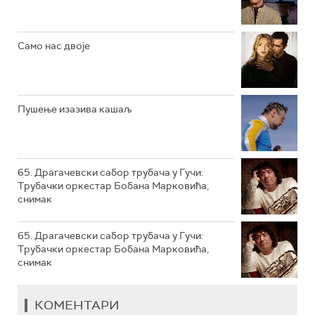
РТС КЛАСИКА
РТС КОЛО
Само нас двоје
РТС ТРЕЗОР
РТС МУЗИКА
Пушење изазива кашаљ
РТС ПОЛЕТАРАЦ
65. Драгачевски сабор трубача у Гучи:
Трубачки оркестар Бобана Марковића,
снимак
65. Драгачевски сабор трубача у Гучи:
Трубачки оркестар Бобана Марковића,
снимак
КОМЕНТАРИ