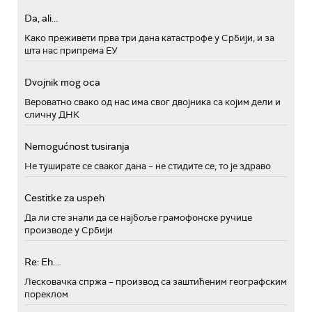
Da, ali...
Како преживети прва три дана катастрофе у Србији, и за
шта нас припрема ЕУ
Dvojnik mog oca
Вероватно свако од нас има свог двојника са којим дели и
сличну ДНК
Nemogućnost tusiranja
Не туширате се сваког дана – не стидите се, то је здраво
Cestitke za uspeh
Да ли сте знали да се најбоље грамофонске ручице
производе у Србији
Re: Eh...
Лесковачка спржа – производ са заштићеним географским
пореклом