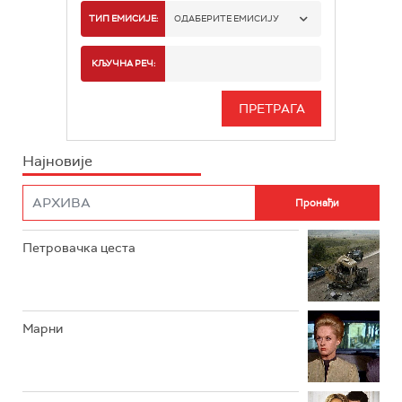
РТС 1
ТИП ЕМИСИЈЕ:
ОДАБЕРИТЕ ЕМИСИЈУ
РТС 2
СПОРТ
КЉУЧНА РЕЧ:
РТС 3
СЕРИЈА
РТС СВЕТ
ИНФО
Најновије
РТС НАУКА
ФИЛМ
РТС ДРАМА
Петровачка цеста
РТС ЖИВОТ
РТС КЛАСИКА
РТС КОЛО
Марни
РТС ТРЕЗОР
РТС МУЗИКА