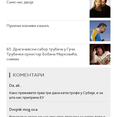
Само нас двоје
РТС ПОЛЕТАРАЦ
Пушење изазива кашаљ
65. Драгачевски сабор трубача у Гучи:
Трубачки оркестар Бобана Марковића,
снимак
КОМЕНТАРИ
Da, ali...
Како преживети прва три дана катастрофе у Србији, и за
шта нас припрема ЕУ
Dvojnik mog oca
Вероватно свако од нас има свог двојника са којим дели и