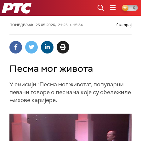
РТС
štampaj
ПОНЕДЕЉАК, 25.05.2026, 21:25 -> 15:34
Песма мог живота
У емисији "Песма мог живота", популарни
певачи говоре о песмама које су обележиле
њихове каријере.