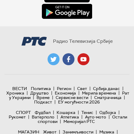
Радио Телевизија Србије
|
|
|
|
ВЕСТИ
Политика
Регион
Свет
Србија данас
|
|
|
|
Хроника
Друштво
Економија
Мерила времена
Рат
|
|
|
|
у Украјини
Време
Сервисне вести
Сматрачница
|
Подкаст
ЕУ могућности 2026
|
|
|
|
СПОРТ
Фудбал
Кошарка
Тенис
Одбојка
|
|
|
|
Рукомет
Ватерполо
Атлетика
Ауто-мото
Остали
|
спортови
Меморијал РТС
|
|
|
МАГАЗИН
Живот
Занимљивости
Музика