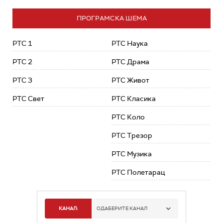
ПРОГРАМСКА ШЕМА
РТС 1
РТС Наука
РТС 2
РТС Драма
РТС 3
РТС Живот
РТС Свет
РТС Класика
РТС Коло
РТС Трезор
РТС Музика
РТС Полетарац
КАНАЛ:
ОДАБЕРИТЕ КАНАЛ