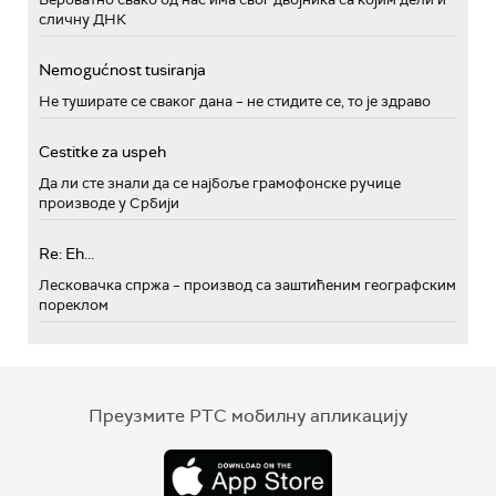
сличну ДНК
Nemogućnost tusiranja
Не туширате се сваког дана – не стидите се, то је здраво
Cestitke za uspeh
Да ли сте знали да се најбоље грамофонске ручице
производе у Србији
Re: Eh...
Лесковачка спржа – производ са заштићеним географским
пореклом
Преузмите РТС мобилну апликацију