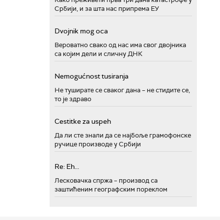
Србији, и за шта нас припрема ЕУ
Dvojnik mog oca
Вероватно свако од нас има свог двојника
са којим дели и сличну ДНК
Nemogućnost tusiranja
Не туширате се сваког дана – не стидите се,
то је здраво
Cestitke za uspeh
Да ли сте знали да се најбоље грамофонске
ручице производе у Србији
Re: Eh...
Лесковачка спржа – производ са
заштићеним географским пореклом