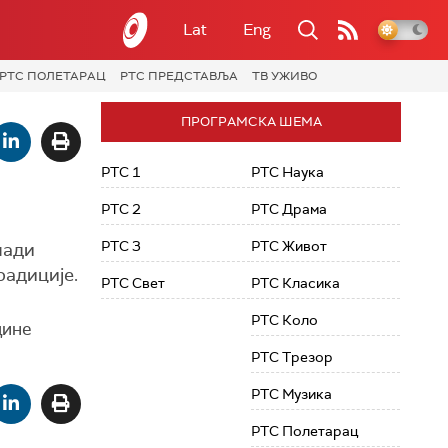
Lat
Eng
РТС ПОЛЕТАРАЦ
РТС ПРЕДСТАВЉА
ТВ УЖИВО
ПРОГРАМСКА ШЕМА
РТС 1
РТС Наука
РТС 2
РТС Драма
РТС 3
РТС Живот
лади
радиције.
РТС Свет
РТС Класика
РТС Коло
дине
РТС Трезор
РТС Музика
РТС Полетарац