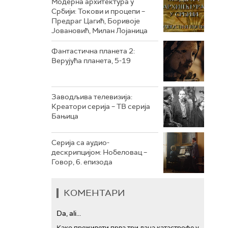
Модерна архитектура у
Србији: Токови и процепи –
Предраг Цагић, Боривоје
РТС ТРЕЗОР
Јовановић, Милан Лојаница
РТС МУЗИКА
Фантастична планета 2:
Верујућа планета, 5-19
РТС ПОЛЕТАРАЦ
Заводљива телевизија:
Креатори серија – ТВ серија
Бањица
Серија са аудио-
дескрипцијом: Нобеловац –
Говор, 6. епизода
КОМЕНТАРИ
Da, ali...
Како преживети прва три дана катастрофе у