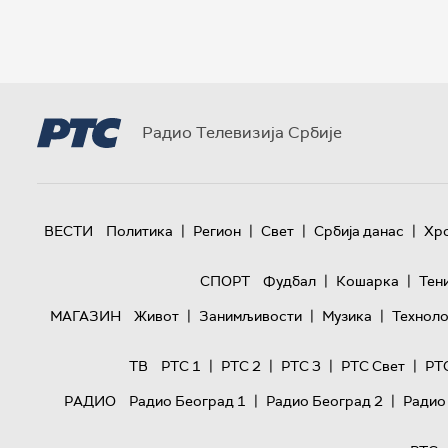
Радио Телевизија Србије
|
|
|
|
ВЕСТИ
Политика
Регион
Свет
Србија данас
Хр
|
|
СПОРТ
Фудбал
Кошарка
Тен
|
|
|
МАГАЗИН
Живот
Занимљивости
Музика
Техноло
|
|
|
|
ТВ
РТС 1
РТС 2
РТС 3
РТС Свет
РТ
|
|
РАДИО
Радио Београд 1
Радио Београд 2
Радио