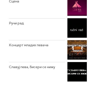
Сцена
Ручи рад
Концерт младих певача
Славуј пева, бисери се нижу