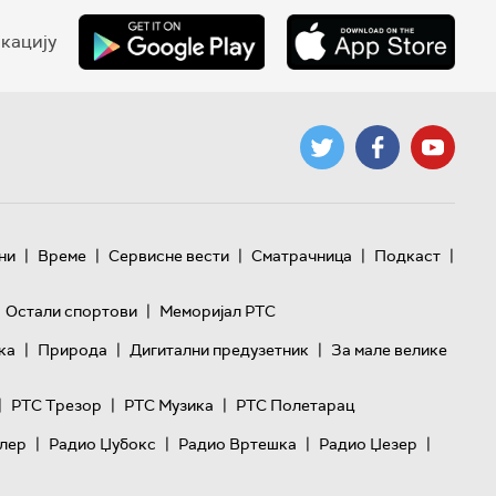
кацију
|
|
|
|
|
ни
Време
Сервисне вести
Сматрачница
Подкаст
|
Остали спортови
Меморијал РТС
|
|
|
ка
Природа
Дигитални предузетник
За мале велике
|
|
|
РТС Трезор
РТС Музика
РТС Полетарац
|
|
|
|
лер
Радио Џубокс
Радио Вртешка
Радио Џезер