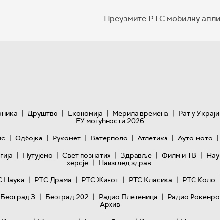
Преузмите РТС мобилну апли
|
|
|
|
оника
Друштво
Економија
Мерила времена
Рат у Украји
ЕУ могућности 2026
|
|
|
|
|
|
ис
Одбојка
Рукомет
Ватерполо
Атлетика
Ауто-мото
|
|
|
|
|
гијa
Путујемо
Свет познатих
Здравље
Филм и ТВ
Нау
|
хероје
Наизглед здрав
|
|
|
|
С Наука
РТС Драма
РТС Живот
РТС Класика
РТС Коло
|
|
|
 Београд 3
Београд 202
Радио Плетеница
Радио Рокенро
Архив