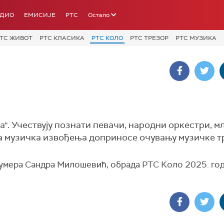
АДИО
ЕМИСИЈЕ
РТС
Остало
ТС ЖИВОТ
РТС КЛАСИКА
РТС КОЛО
РТС ТРЕЗОР
РТС МУЗИКА
''. Учествују познати певачи, народни оркестри, м
ја музичка извођења доприносе очувању музичке т
умера Сандра Милошевић, обрада РТС Коло 2025. го