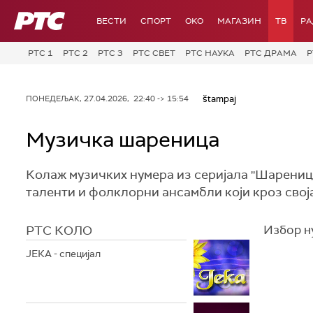
РТС
ВЕСТИ
СПОРТ
OKO
МАГАЗИН
ТВ
Р
РТС 1
РТС 2
РТС 3
РТС СВЕТ
РТС НАУКА
РТС ДРАМА
Р
štampaj
ПОНЕДЕЉАК, 27.04.2026, 22:40 -> 15:54
Музичка шареница
Колаж музичких нумера из серијала ''Шареница
таленти и фолклорни ансамбли који кроз сво
РТС КОЛО
Избор н
ЈЕКА - специјал