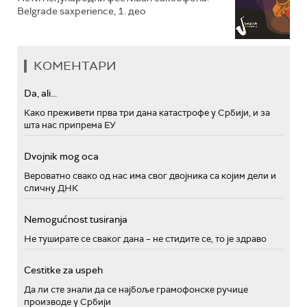
Belgrade saxperience, 1. део
КОМЕНТАРИ
Da, ali...
Како преживети прва три дана катастрофе у Србији, и за
шта нас припрема ЕУ
Dvojnik mog oca
Вероватно свако од нас има свог двојника са којим дели и
сличну ДНК
Nemogućnost tusiranja
Не туширате се сваког дана – не стидите се, то је здраво
Cestitke za uspeh
Да ли сте знали да се најбоље грамофонске ручице
производе у Србији