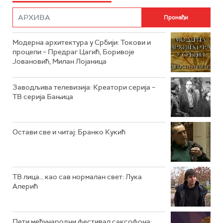
ФИЛМ
РТС ДРАМА
Модерна архитектура у Србији: Токови и
РТС ЖИВОТ
процепи – Предраг Цагић, Боривоје
Јовановић, Милан Лојаница
РТС КЛАСИКА
РТС КОЛО
Заводљива телевизија: Креатори серија –
ТВ серија Бањица
РТС ТРЕЗОР
РТС МУЗИКА
Остави све и читај: Бранко Кукић
РТС ПОЛЕТАРАЦ
ТВ лица… као сав нормалан свет: Лука
Алерић
Пети међународни фестивал саксофона: