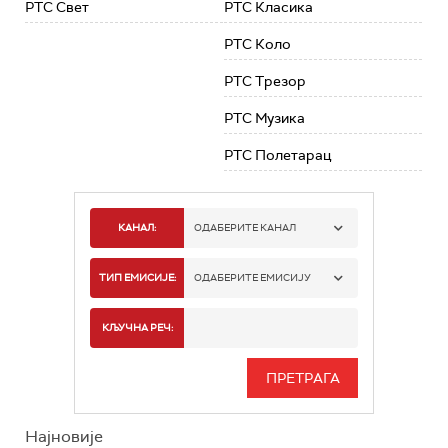
РТС Свет
РТС Класика
РТС Коло
РТС Трезор
РТС Музика
РТС Полетарац
КАНАЛ:
ОДАБЕРИТЕ КАНАЛ
РТС 1
ТИП ЕМИСИЈЕ:
ОДАБЕРИТЕ ЕМИСИЈУ
РТС 2
СПОРТ
КЉУЧНА РЕЧ:
РТС 3
СЕРИЈА
РТС СВЕТ
ИНФО
Најновије
РТС НАУКА