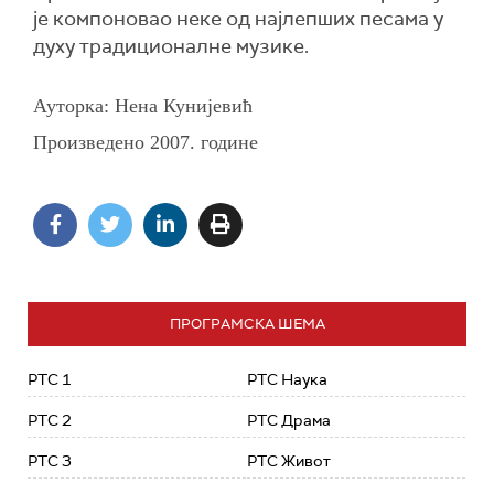
је компоновао неке од најлепших песама у
духу традиционалне музике.
Ауторка: Нена Кунијевић
Произведено 20
07
. године
ПРОГРАМСКА ШЕМА
РТС 1
РТС Наука
РТС 2
РТС Драма
РТС 3
РТС Живот