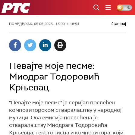
РТС
štampaj
ПОНЕДЕЉАК, 05.05.2025, 18:00 -> 18:54
Певајте моје песме:
Миодраг Тодоровић
Крњевац
"Певајте моје песме" је серијал посвећен
композиторском стваралаштву у народној
музици. Ова емисија посвећена је
стваралаштву Миодрага Тодоровића
Крњевца, текстописца и композитора, који