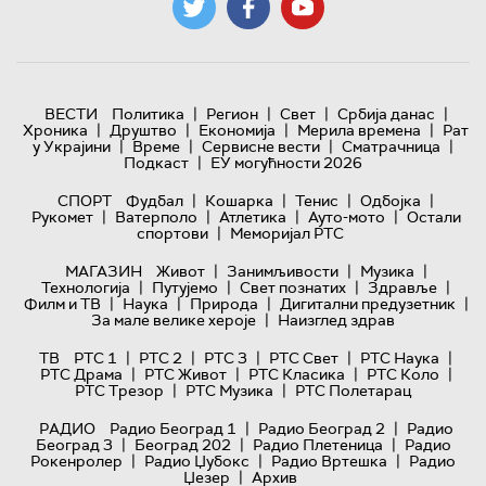
|
|
|
|
ВЕСТИ
Политика
Регион
Свет
Србија данас
|
|
|
|
Хроника
Друштво
Економија
Мерила времена
Рат
|
|
|
|
у Украјини
Време
Сервисне вести
Сматрачница
|
Подкаст
ЕУ могућности 2026
|
|
|
|
СПОРТ
Фудбал
Кошарка
Тенис
Одбојка
|
|
|
|
Рукомет
Ватерполо
Атлетика
Ауто-мото
Остали
|
спортови
Меморијал РТС
|
|
|
МАГАЗИН
Живот
Занимљивости
Музика
|
|
|
|
Технологијa
Путујемо
Свет познатих
Здравље
|
|
|
|
Филм и ТВ
Наука
Природа
Дигитални предузетник
|
За мале велике хероје
Наизглед здрав
|
|
|
|
|
ТВ
РТС 1
РТС 2
РТС 3
РТС Свет
РТС Наука
|
|
|
|
РТС Драма
РТС Живот
РТС Класика
РТС Коло
|
|
РТС Трезор
РТС Музика
РТС Полетарац
|
|
РАДИО
Радио Београд 1
Радио Београд 2
Радио
|
|
|
Београд 3
Београд 202
Радио Плетеница
Радио
|
|
|
Рокенролер
Радио Џубокс
Радио Вртешка
Радио
|
Џезер
Архив