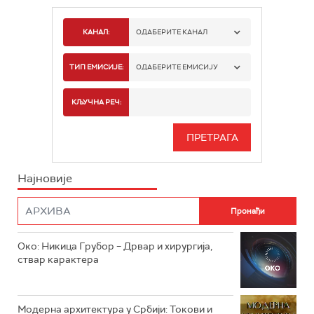
КАНАЛ:
ОДАБЕРИТЕ КАНАЛ
РТС 1
ТИП ЕМИСИЈЕ:
ОДАБЕРИТЕ ЕМИСИЈУ
РТС 2
СПОРТ
КЉУЧНА РЕЧ:
РТС 3
СЕРИЈА
РТС СВЕТ
ИНФО
Најновије
РТС НАУКА
ФИЛМ
РТС ДРАМА
Око: Никица Грубор – Дрвар и хирургија,
РТС ЖИВОТ
ствар карактера
РТС КЛАСИКА
РТС КОЛО
Модерна архитектура у Србији: Токови и