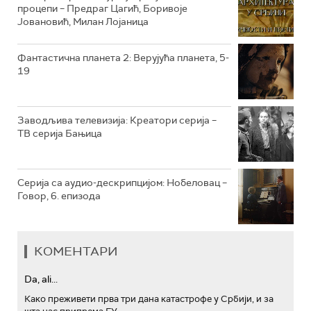
процепи – Предраг Цагић, Боривоје
Јовановић, Милан Лојаница
РТС ТРЕЗОР
РТС МУЗИКА
Фантастична планета 2: Верујућа планета, 5-
19
РТС ПОЛЕТАРАЦ
Заводљива телевизија: Креатори серија –
ТВ серија Бањица
Серија са аудио-дескрипцијом: Нобеловац –
Говор, 6. епизода
КОМЕНТАРИ
Da, ali...
Како преживети прва три дана катастрофе у Србији, и за