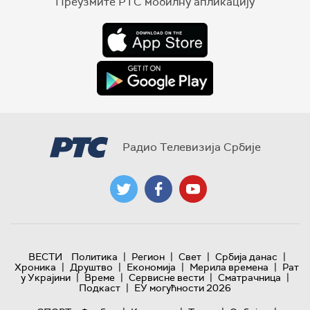
Преузмите РТС мобилну апликацију
Радио Телевизија Србије
|
|
|
|
ВЕСТИ
Политика
Регион
Свет
Србија данас
|
|
|
|
Хроника
Друштво
Економија
Мерила времена
Рат
|
|
|
|
у Украјини
Време
Сервисне вести
Сматрачница
|
Подкаст
ЕУ могућности 2026