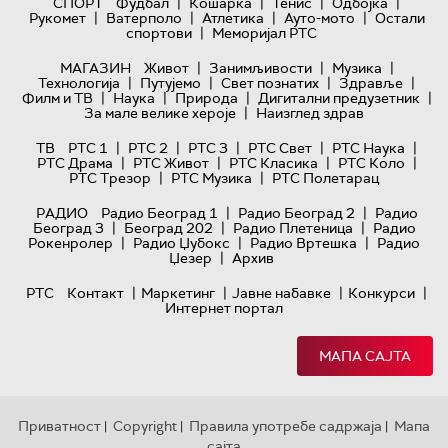
|
|
|
|
СПОРТ
Фудбал
Кошарка
Тенис
Одбојка
|
|
|
|
Рукомет
Ватерполо
Атлетика
Ауто-мото
Остали
|
спортови
Меморијал РТС
|
|
|
МАГАЗИН
Живот
Занимљивости
Музика
|
|
|
|
Технологијa
Путујемо
Свет познатих
Здравље
|
|
|
|
Филм и ТВ
Наука
Природа
Дигитални предузетник
|
За мале велике хероје
Наизглед здрав
|
|
|
|
|
ТВ
РТС 1
РТС 2
РТС 3
РТС Свет
РТС Наука
|
|
|
|
РТС Драма
РТС Живот
РТС Класика
РТС Коло
|
|
РТС Трезор
РТС Музика
РТС Полетарац
|
|
РАДИО
Радио Београд 1
Радио Београд 2
Радио
|
|
|
Београд 3
Београд 202
Радио Плетеница
Радио
|
|
|
Рокенролер
Радио Џубокс
Радио Вртешка
Радио
|
Џезер
Архив
|
|
|
|
РТС
Контакт
Маркетинг
Јавне набавке
Конкурси
Интернет портал
МАПА САЈТА
Приватност
Copyright
Правила употребе садржаја
Мапа
|
|
|
сајта