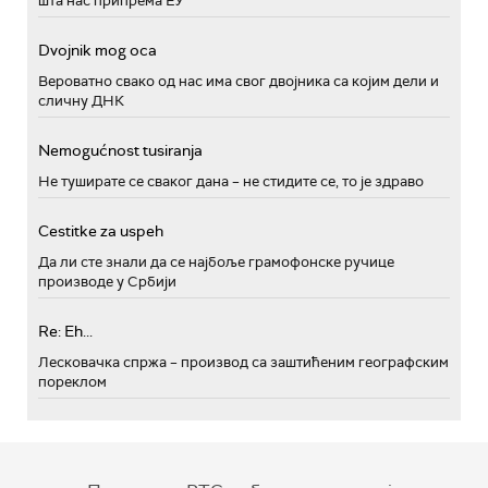
шта нас припрема ЕУ
Dvojnik mog oca
Вероватно свако од нас има свог двојника са којим дели и
сличну ДНК
Nemogućnost tusiranja
Не туширате се сваког дана – не стидите се, то је здраво
Cestitke za uspeh
Да ли сте знали да се најбоље грамофонске ручице
производе у Србији
Re: Eh...
Лесковачка спржа – производ са заштићеним географским
пореклом