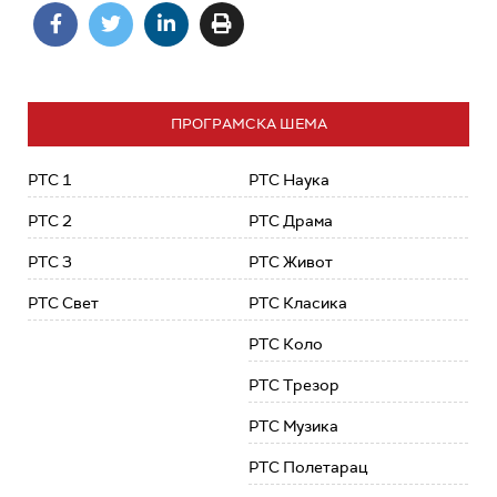
ПРОГРАМСКА ШЕМА
РТС 1
РТС Наука
РТС 2
РТС Драма
РТС 3
РТС Живот
РТС Свет
РТС Класика
РТС Коло
РТС Трезор
РТС Музика
РТС Полетарац