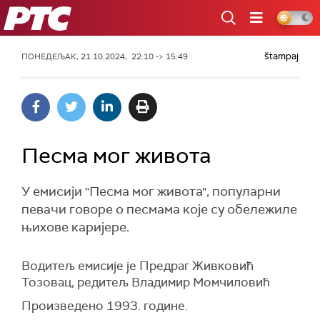
РТС
štampaj
ПОНЕДЕЉАК, 21.10.2024, 22:10 -> 15:49
Песма мог живота
У емисији "Песма мог живота", популарни
певачи говоре о песмама које су обележиле
њихове каријере.
Водитељ емисије је Предраг Живковић
Тозовац
, р
едите
љ
Владимир Момчиловић
П
роизведено
1993
. године.