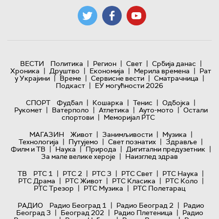
|
|
|
|
ВЕСТИ
Политика
Регион
Свет
Србија данас
|
|
|
|
Хроника
Друштво
Економија
Мерила времена
Рат
|
|
|
|
у Украјини
Време
Сервисне вести
Сматрачница
|
Подкаст
ЕУ могућности 2026
|
|
|
|
СПОРТ
Фудбал
Кошарка
Тенис
Одбојка
|
|
|
|
Рукомет
Ватерполо
Атлетика
Ауто-мото
Остали
|
спортови
Меморијал РТС
|
|
|
МАГАЗИН
Живот
Занимљивости
Музика
|
|
|
|
Технологијa
Путујемо
Свет познатих
Здравље
|
|
|
|
Филм и ТВ
Наука
Природа
Дигитални предузетник
|
За мале велике хероје
Наизглед здрав
|
|
|
|
|
ТВ
РТС 1
РТС 2
РТС 3
РТС Свет
РТС Наука
|
|
|
|
РТС Драма
РТС Живот
РТС Класика
РТС Коло
|
|
РТС Трезор
РТС Музика
РТС Полетарац
|
|
РАДИО
Радио Београд 1
Радио Београд 2
Радио
|
|
|
Београд 3
Београд 202
Радио Плетеница
Радио