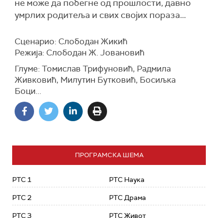
не може да побегне од прошлости, давно
умрлих родитеља и свих својих пораза...
Сценарио: Слободан Жикић
Режија: Слободан Ж. Јовановић
Глуме: Томислав Трифуновић, Радмила
Живковић, Милутин Бутковић, Босиљка
Боци...
ПРОГРАМСКА ШЕМА
РТС 1
РТС Наука
РТС 2
РТС Драма
РТС 3
РТС Живот