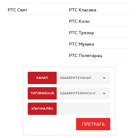
РТС Свет
РТС Класика
РТС Коло
РТС Трезор
РТС Музика
РТС Полетарац
КАНАЛ:
ОДАБЕРИТЕ КАНАЛ
РТС 1
ТИП ЕМИСИЈЕ:
ОДАБЕРИТЕ ЕМИСИЈУ
РТС 2
СПОРТ
КЉУЧНА РЕЧ:
РТС 3
СЕРИЈА
РТС СВЕТ
ИНФО