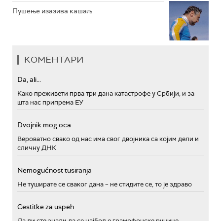
Пушење изазива кашаљ
КОМЕНТАРИ
Da, ali...
Како преживети прва три дана катастрофе у Србији, и за
шта нас припрема ЕУ
Dvojnik mog oca
Вероватно свако од нас има свог двојника са којим дели и
сличну ДНК
Nemogućnost tusiranja
Не туширате се сваког дана – не стидите се, то је здраво
Cestitke za uspeh
Да ли сте знали да се најбоље грамофонске ручице