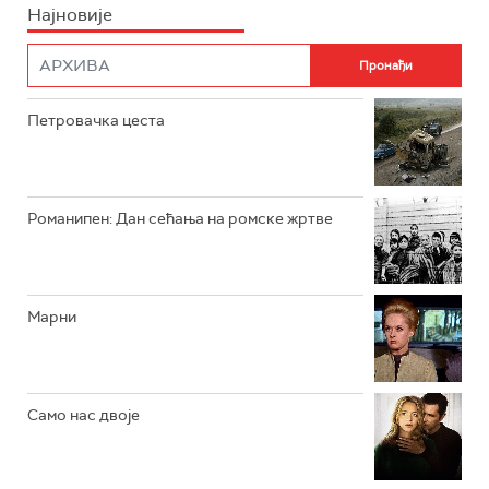
Најновије
РТС НАУКА
ФИЛМ
РТС ДРАМА
Петровачка цеста
РТС ЖИВОТ
РТС КЛАСИКА
РТС КОЛО
Романипен: Дан сећања на ромске жртве
РТС ТРЕЗОР
РТС МУЗИКА
Марни
РТС ПОЛЕТАРАЦ
Само нас двоје