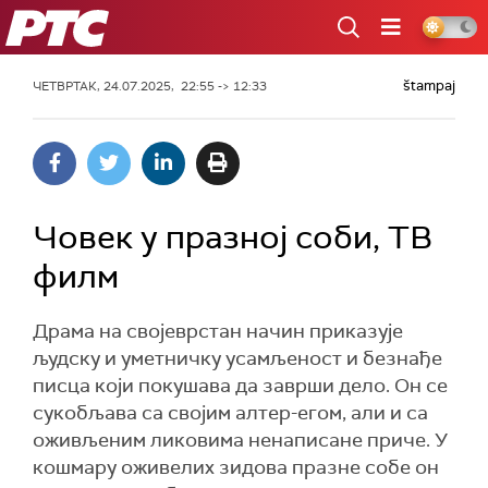
РТС
štampaj
ЧЕТВРТАК, 24.07.2025, 22:55 -> 12:33
Човек у празној соби, ТВ
филм
Драма на својеврстан начин приказује
људску и уметничку усамљеност и безнађе
писца који покушава да заврши дело. Он се
сукобљава са својим алтер-егом, али и са
оживљеним ликовима ненаписане приче. У
кошмару оживелих зидова празне собе он