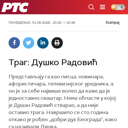
РТС
štampaj
ПОНЕДЕЉАК, 01.06.2026, 23:20 -> 10:46
Траг: Душко Радовић
Представљају га као писца, новинара,
афористичара, телевизијског уредника, а
он је за себе највише волео да каже да је
једноставно сваштар. Нема области у којој
је Душан Радовић стварао, а да није
оставио трага. Навршило се сто година
откако је рођен „добри дух Београда”, како
су називали Душка.