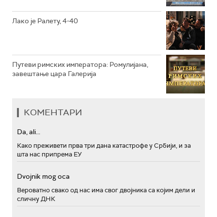
Лако је Ралету, 4-40
Путеви римских императора: Ромулијана,
завештање цара Галерија
КОМЕНТАРИ
Da, ali...
Како преживети прва три дана катастрофе у Србији, и за
шта нас припрема ЕУ
Dvojnik mog oca
Вероватно свако од нас има свог двојника са којим дели и
сличну ДНК