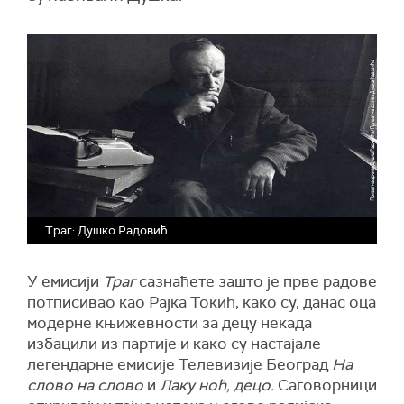
Траг: Душко Радовић
У емисији
Траг
сазнаћете зашто је прве радове
потписивао као Рајка Токић, како су, данас оца
модерне књижевности за децу некада
избацили из партије и како су настајале
легендарне емисије Телевизије Београд
На
слово на слово
и
Лаку ноћ, децо.
Саговорници