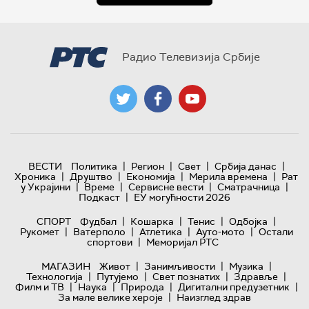
Радио Телевизија Србије
|
|
|
|
ВЕСТИ
Политика
Регион
Свет
Србија данас
|
|
|
|
Хроника
Друштво
Економија
Мерила времена
Рат
|
|
|
|
у Украјини
Време
Сервисне вести
Сматрачница
|
Подкаст
ЕУ могућности 2026
|
|
|
|
СПОРТ
Фудбал
Кошарка
Тенис
Одбојка
|
|
|
|
Рукомет
Ватерполо
Атлетика
Ауто-мото
Остали
|
спортови
Меморијал РТС
|
|
|
МАГАЗИН
Живот
Занимљивости
Музика
|
|
|
|
Технологијa
Путујемо
Свет познатих
Здравље
|
|
|
|
Филм и ТВ
Наука
Природа
Дигитални предузетник
|
За мале велике хероје
Наизглед здрав