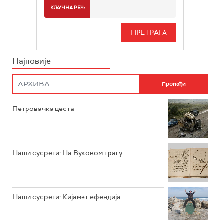
РТС 2
СПОРТ
КЉУЧНА РЕЧ:
РТС 3
СЕРИЈА
РТС СВЕТ
ИНФО
Најновије
РТС НАУКА
ФИЛМ
РТС ДРАМА
Петровачка цеста
РТС ЖИВОТ
РТС КЛАСИКА
РТС КОЛО
Наши сусрети: На Вуковом трагу
РТС ТРЕЗОР
РТС МУЗИКА
Наши сусрети: Кијамет ефендија
РТС ПОЛЕТАРАЦ