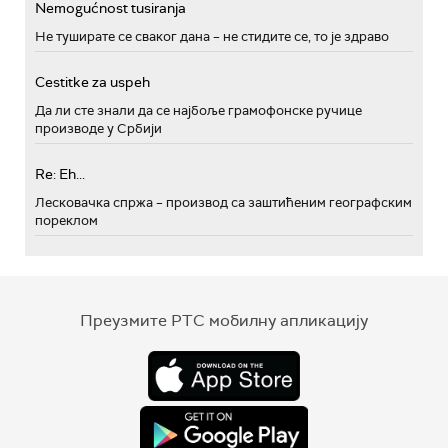
Nemogućnost tusiranja
Не туширате се сваког дана – не стидите се, то је здраво
Cestitke za uspeh
Да ли сте знали да се најбоље грамофонске ручице
производе у Србији
Re: Eh...
Лесковачка спржа – производ са заштићеним географским
пореклом
Преузмите РТС мобилну апликацију