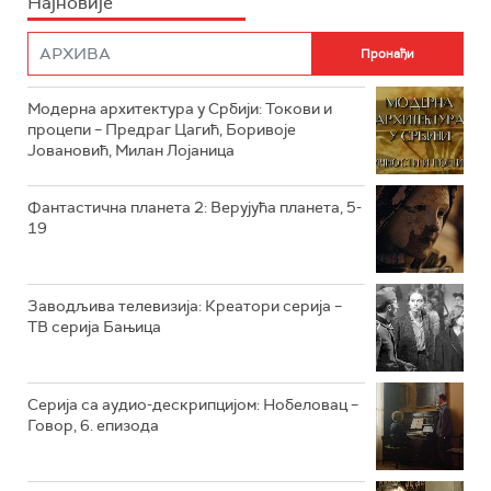
Најновије
РТС НАУКА
ФИЛМ
РТС ДРАМА
Модерна архитектура у Србији: Токови и
РТС ЖИВОТ
процепи – Предраг Цагић, Боривоје
Јовановић, Милан Лојаница
РТС КЛАСИКА
РТС КОЛО
Фантастична планета 2: Верујућа планета, 5-
19
РТС ТРЕЗОР
РТС МУЗИКА
Заводљива телевизија: Креатори серија –
ТВ серија Бањица
РТС ПОЛЕТАРАЦ
Серија са аудио-дескрипцијом: Нобеловац –
Говор, 6. епизода