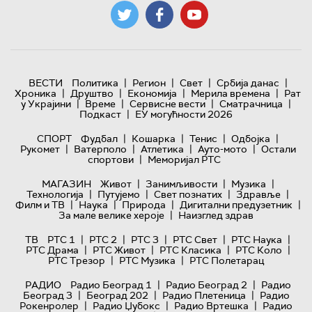
|
|
|
|
ВЕСТИ
Политика
Регион
Свет
Србија данас
|
|
|
|
Хроника
Друштво
Економија
Мерила времена
Рат
|
|
|
|
у Украјини
Време
Сервисне вести
Сматрачница
|
Подкаст
ЕУ могућности 2026
|
|
|
|
СПОРТ
Фудбал
Кошарка
Тенис
Одбојка
|
|
|
|
Рукомет
Ватерполо
Атлетика
Ауто-мото
Остали
|
спортови
Меморијал РТС
|
|
|
МАГАЗИН
Живот
Занимљивости
Музика
|
|
|
|
Технологијa
Путујемо
Свет познатих
Здравље
|
|
|
|
Филм и ТВ
Наука
Природа
Дигитални предузетник
|
За мале велике хероје
Наизглед здрав
|
|
|
|
|
ТВ
РТС 1
РТС 2
РТС 3
РТС Свет
РТС Наука
|
|
|
|
РТС Драма
РТС Живот
РТС Класика
РТС Коло
|
|
РТС Трезор
РТС Музика
РТС Полетарац
|
|
РАДИО
Радио Београд 1
Радио Београд 2
Радио
|
|
|
Београд 3
Београд 202
Радио Плетеница
Радио
|
|
|
Рокенролер
Радио Џубокс
Радио Вртешка
Радио