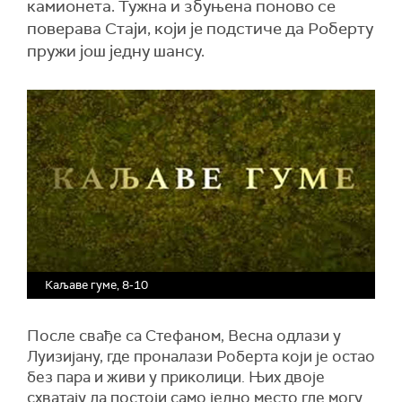
камионета. Тужна и збуњена поново се
поверава Стаји, који је подстиче да Роберту
пружи још једну шансу.
Каљаве гуме, 8-10
После свађе са Стефаном, Весна одлази у
Луизијану, где проналази Роберта који је остао
без пара и живи у приколици. Њих двоје
схватају да постоји само једно место где могу