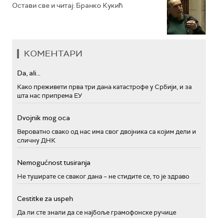
Остави све и читај: Бранко Кукић
КОМЕНТАРИ
Da, ali...
Како преживети прва три дана катастрофе у Србији, и за
шта нас припрема ЕУ
Dvojnik mog oca
Вероватно свако од нас има свог двојника са којим дели и
сличну ДНК
Nemogućnost tusiranja
Не туширате се сваког дана – не стидите се, то је здраво
Cestitke za uspeh
Да ли сте знали да се најбоље грамофонске ручице