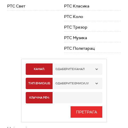
РТС Свет
РТС Класика
РТС Коло
РТС Трезор
РТС Музика
РТС Полетарац
КАНАЛ:
ОДАБЕРИТЕ КАНАЛ
РТС 1
ТИП ЕМИСИЈЕ:
ОДАБЕРИТЕ ЕМИСИЈУ
РТС 2
СПОРТ
КЉУЧНА РЕЧ:
РТС 3
СЕРИЈА
РТС СВЕТ
ИНФО