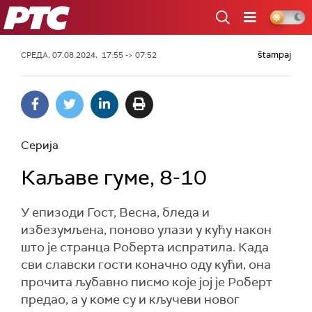
РТС
štampaj
СРЕДА, 07.08.2024, 17:55 -> 07:52
Серија
Каљаве гуме, 8-10
У епизоди Гост, Весна, бледа и
избезумљена, поново улази у кућу након
што је странца Роберта испратила. Када
сви славски гости коначно оду кући, она
прочита љубавно писмо које јој је Роберт
предао, а у коме су и кључеви новог