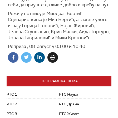
себи да приуште да живе добро и крећу на пут.
Режију потписује Миодраг Ћертић.
Сценаристкиња је Миа Ћертић, а главне улоге
играју Горица Поповић, Бојан Жировић,
Јелена Ступљанин, Крис Малки, Аида Тортуро,
Јована Гавриловић и Мики Крстовић.
Реприза , 08. август у 03:00 и 10:40
ПРОГРАМСКА ШЕМА
РТС 1
РТС Наука
РТС 2
РТС Драма
РТС 3
РТС Живот