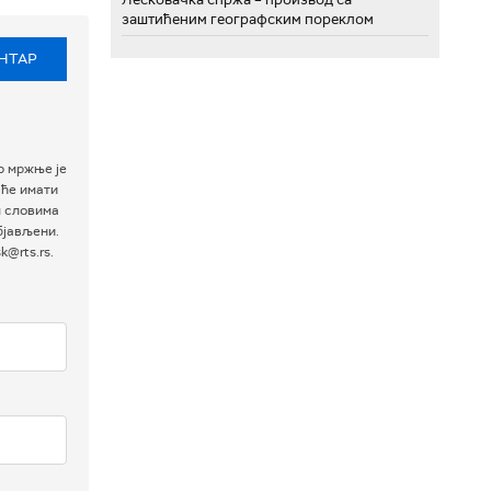
заштићеним географским пореклом
НТАР
р мржње је
 ће имати
м словима
бјављени.
@rts.rs.