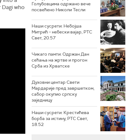
Голубовцима одржано вече
or Dagi who
посвећено Николи Тесли
Наши сусрети: Небојша
Митрић – небески вајар, РТС
Свет, 20.57
Чикаго памти: Одржан Дан
сећања на жртве и прогон
Срба из Хрватске
Духовни центар Свети
Мардарије пред завршетком,
сабор окупио српску
заједницу
Наши сусрети: Крестићева
борба за истину, РТС Свет,
18.52