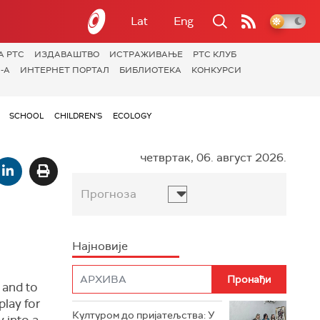
Lat
Eng
А РТС
ИЗДАВАШТВО
ИСТРАЖИВАЊЕ
РТС КЛУБ
-А
ИНТЕРНЕТ ПОРТАЛ
БИБЛИОТЕКА
КОНКУРСИ
SCHOOL
CHILDREN'S
ECOLOGY
четвртак, 06. август 2026.
Прогноза
Најновије
 and to
play for
Културом до пријатељства: У
 into a