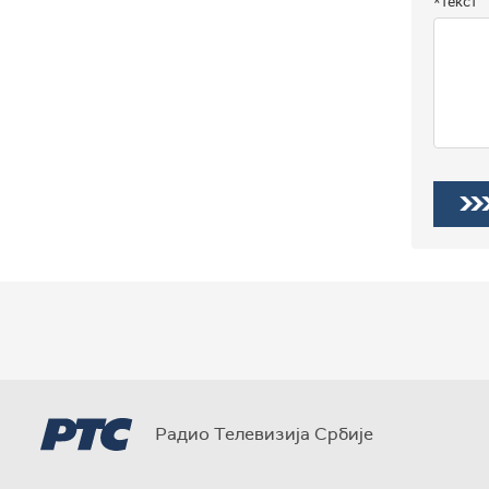
*текст
Радио Телевизија Србије