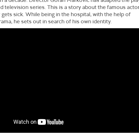
 television series. This is a story about the famous act
gets sick. While being in the hospital, with the help of
ma, he sets out in search of his own identity.