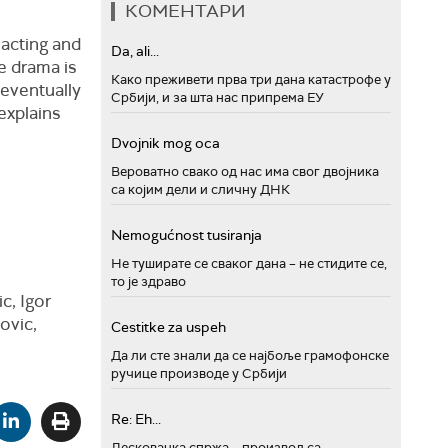
КОМЕНТАРИ
 acting and
Da, ali...
he drama is
Како преживети прва три дана катастрофе у
 eventually
Србији, и за шта нас припрема ЕУ
explains
Dvojnik mog oca
Вероватно свако од нас има свог двојника
са којим дели и сличну ДНК
Nemogućnost tusiranja
Не туширате се сваког дана – не стидите се,
то је здраво
c, Igor
ovic,
Cestitke za uspeh
Да ли сте знали да се најбоље грамофонске
ручице производе у Србији
Re: Eh...
Лесковачка спржа – производ са