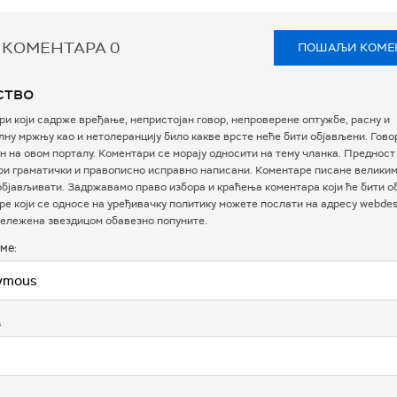
 КОМЕНТАРА
0
ПОШАЉИ КОМЕ
ство
и који садрже вређање, непристојан говор, непроверене оптужбе, расну и
ну мржњу као и нетолеранцију било какве врсте неће бити објављени. Гово
 на овом порталу. Коментари се морају односити на тему чланка. Предност
ри граматички и правописно исправно написани. Коментаре писане велики
бјављивати. Задржавамо право избора и краћења коментара који ће бити о
е који се односе на уређивачку политику можете послати на адресу webdesk
ележена звездицом обавезно попуните.
ме:
в