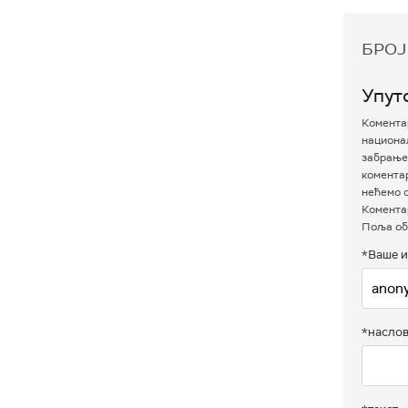
БРОЈ
Упут
Коментар
национал
забрањен
комента
нећемо о
Коментар
Поља об
*Ваше и
*насло