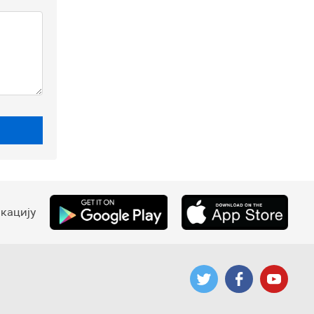
кацију