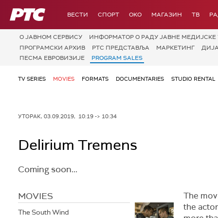
РТС
ВЕСТИ
СПОРТ
OKO
МАГАЗИН
ТВ
Р
О JАВНОМ СЕРВИСУ
ИНФОРМАТОР О РАДУ ЈАВНЕ МЕДИЈСКЕ 
ПРОГРАМСКИ АРХИВ
РТС ПРЕДСТАВЉА
МАРКЕТИНГ
ДИЈ
ПЕСМА ЕВРОВИЗИЈЕ
PROGRAM SALES
TV SERIES
MOVIES
FORMATS
DOCUMENTARIES
STUDIO RENTAL
УТОРАК, 03.09.2019, 10:19 -> 10:34
Delirium Tremens
Coming soon...
MOVIES
The movie
the acto
The South Wind
more tha