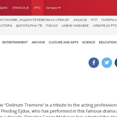
АДИО
ЕМИСИЈЕ
РТС
Остало
УСТАНОВЕ „РАДИО-ТЕЛЕВИЗИЈА СРБИЈЕ“
АКЦИЈЕ
ПГП
ГАЛЕРИЈ
АСПОРА
ДИГИТАЛНА ТВ
ПОСАО
ЈАВНЕ НАБАВКЕ
ЈУБИЛЕЈИ РТС
ENTERTAINMENT
ARCHIVE
CULTURE AND ARTS
SCIENCE
EDUCATION
 "Delirium Tremens" is a tribute to the acting profession
r Predrag Ejdus, who has performed in this famous drama 
n a decade. Director Goran Markovic has adapted the play