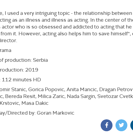
e, I used a very intriguing topic - the relationship between
Acting as an illness and illness as acting. In the center of t
 actor who is so obsessed and addicted to acting that he
 from it. However, acting also helps him to save himself", 
director.
Drama
of production: Serbia
production: 2019
: 112 minutes HD
omir Stanic, Gorica Popovic, Anita Mancic, Dragan Petrovi
c, Bereda Resit, Milica Zaric, Nada Sargin, Svetozar Cvetk
Krstovic, Masa Dakic
ay/Directed by: Goran Markovic