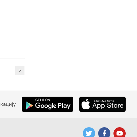
>
кацију