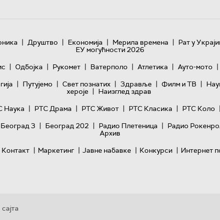
|
|
|
|
оника
Друштво
Економија
Мерила времена
Рат у Украји
ЕУ могућности 2026
|
|
|
|
|
|
ис
Одбојка
Рукомет
Ватерполо
Атлетика
Ауто-мото
|
|
|
|
|
гијa
Путујемо
Свет познатих
Здравље
Филм и ТВ
Нау
|
хероје
Наизглед здрав
|
|
|
|
С Наука
РТС Драма
РТС Живот
РТС Класика
РТС Коло
|
|
|
 Београд 3
Београд 202
Радио Плетеница
Радио Рокенро
Архив
|
|
|
|
Контакт
Маркетинг
Јавне набавке
Конкурси
Интернет п
 сајта