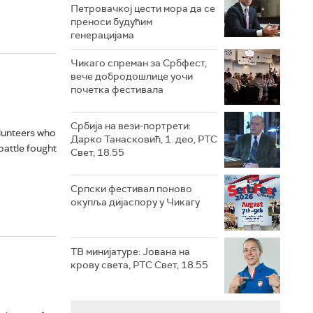
Петровачкој цести мора да се
преноси будућим
генерацијама
Чикаго спреман за Србфест,
вече добродошлице уочи
почетка фестивала
Србија на вези-портрети:
olunteers who
Дарко Танасковић, 1. део, РТС
attle fought
Свет, 18.55
Српски фестивал поново
окупља дијаспору у Чикагу
ТВ минијатуре: Јована на
крову света, РТС Свет, 18.55