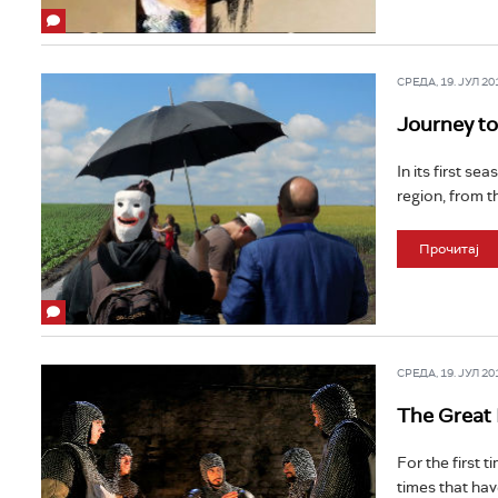
СРЕДА, 19. ЈУЛ 201
Journey to
In its first se
region, from t
Прочитај
СРЕДА, 19. ЈУЛ 201
The Great 
For the first 
times that hav