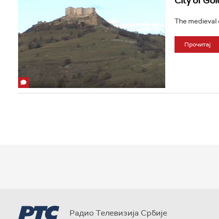
City of Gol
The medieval ci
Прочитај
Радио Телевизија Србије