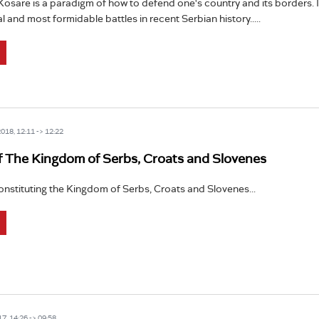
Kosare is a paradigm of how to defend one's country and its borders. It
l and most formidable battles in recent Serbian history.....
18, 12:11 -> 12:22
f The Kingdom of Serbs, Croats and Slovenes
nstituting the Kingdom of Serbs, Croats and Slovenes...
7, 14:26 -> 09:58