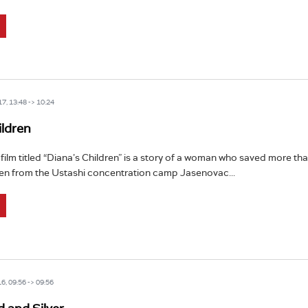
7, 13:48 -> 10:24
ildren
ilm titled “Diana’s Children” is a story of a woman who saved more th
ren from the Ustashi concentration camp Jasenovac...
6, 09:56 -> 09:56