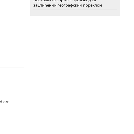
заштићеним географским пореклом
d art