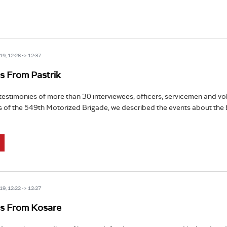
9, 12:28 -> 12:37
s From Pastrik
testimonies of more than 30 interviewees, officers, servicemen and v
of the 549th Motorized Brigade, we described the events about the b
9, 12:22 -> 12:27
es From Kosare