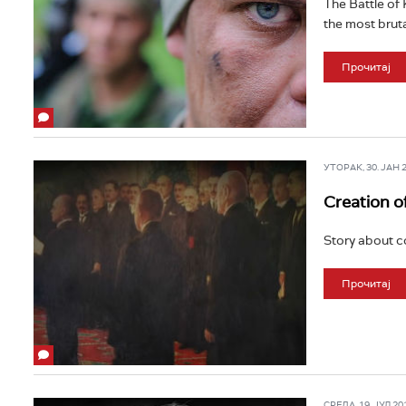
The Battle of 
the most bruta
Прочитај
УТОРАК, 30. ЈАН 20
Creation o
Story about co
Прочитај
СРЕДА, 19. ЈУЛ 201