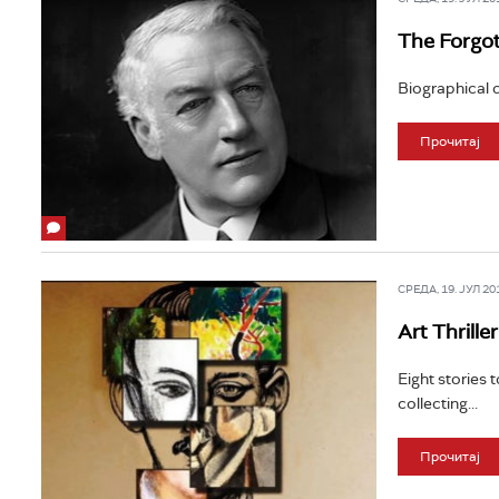
The Forgot
Biographical 
Прочитај
СРЕДА, 19. ЈУЛ 201
Art Thriller
Eight stories 
collecting...
Прочитај