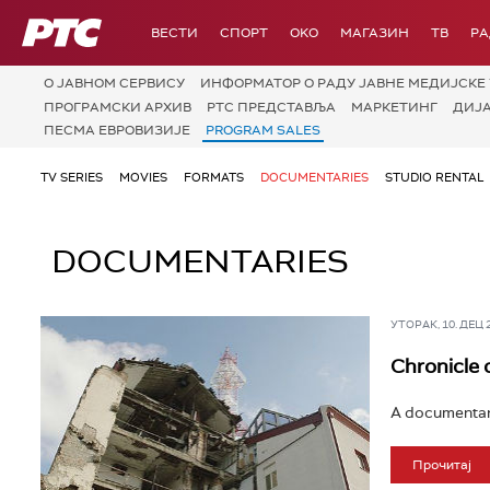
РТС
ВЕСТИ
СПОРТ
OKO
МАГАЗИН
ТВ
Р
О JАВНОМ СЕРВИСУ
ИНФОРМАТОР О РАДУ ЈАВНЕ МЕДИЈСКЕ 
ПРОГРАМСКИ АРХИВ
РТС ПРЕДСТАВЉА
МАРКЕТИНГ
ДИЈ
ПЕСМА ЕВРОВИЗИЈЕ
PROGRAM SALES
TV SERIES
MOVIES
FORMATS
DOCUMENTARIES
STUDIO RENTAL
DOCUMENTARIES
УТОРАК, 10. ДЕЦ 20
Chronicle 
A documentary
Прочитај