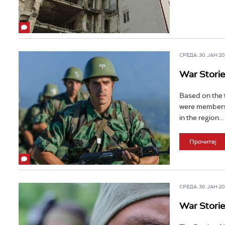
СРЕДА, 30. ЈАН 201
War Storie
Based on the 
were members 
in the region...
Прочитај
СРЕДА, 30. ЈАН 201
War Stori