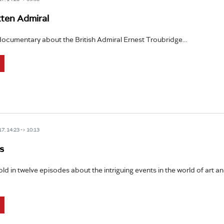
ten Admiral
documentary about the British Admiral Ernest Troubridge...
7, 14:23 -> 10:13
s
told in twelve episodes about the intriguing events in the world of art an