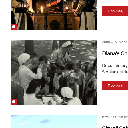
Прочитај
СРЕДА, 19. ЈУЛ 201
Diana’s Ch
Documentary f
Serbian child
Прочитај
ПЕТАК, 22. ЈУЛ 201