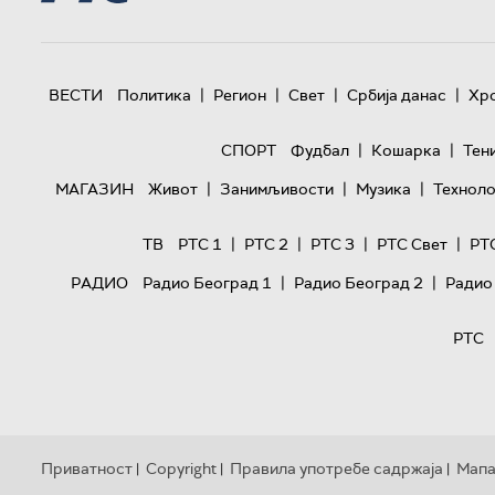
|
|
|
|
ВЕСТИ
Политика
Регион
Свет
Србија данас
Хр
|
|
СПОРТ
Фудбал
Кошарка
Тен
|
|
|
МАГАЗИН
Живот
Занимљивости
Музика
Техноло
|
|
|
|
ТВ
РТС 1
РТС 2
РТС 3
РТС Свет
РТ
|
|
РАДИО
Радио Београд 1
Радио Београд 2
Радио
РТС
Приватност
Copyright
Правила употребе садржаја
Мапа
|
|
|