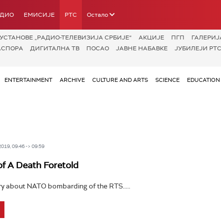
АДИО
ЕМИСИЈЕ
РТС
Остало
УСТАНОВЕ „РАДИО-ТЕЛЕВИЗИЈА СРБИЈЕ“
АКЦИЈЕ
ПГП
ГАЛЕРИЈ
АСПОРА
ДИГИТАЛНА ТВ
ПОСАО
ЈАВНЕ НАБАВКЕ
ЈУБИЛЕЈИ РТС
ENTERTAINMENT
ARCHIVE
CULTURE AND ARTS
SCIENCE
EDUCATION
19, 09:46 -> 09:59
of A Death Foretold
 about NATO bombarding of the RTS.....