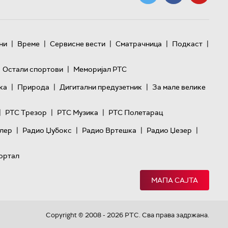
|
|
|
|
|
ни
Време
Сервисне вести
Сматрачница
Подкаст
|
Остали спортови
Меморијал РТС
|
|
|
ка
Природа
Дигитални предузетник
За мале велике
|
|
|
РТС Трезор
РТС Музика
РТС Полетарац
|
|
|
|
лер
Радио Џубокс
Радио Вртешка
Радио Џезер
ортал
МАПА САЈТА
Copyright © 2008 - 2026 РТС. Сва права задржана.