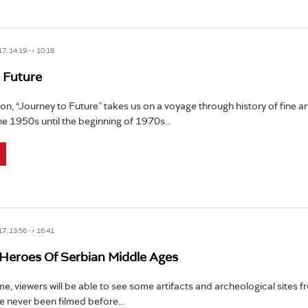
7, 14:19 -> 10:18
 Future
ason, “Journey to Future” takes us on a voyage through history of fine ar
he 1950s until the beginning of 1970s...
7, 13:56 -> 16:41
Heroes Of Serbian Middle Ages
time, viewers will be able to see some artifacts and archeological sites 
e never been filmed before...