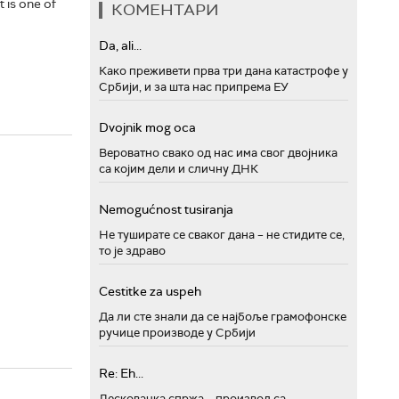
 is one of
КОМЕНТАРИ
Da, ali...
Како преживети прва три дана катастрофе у
Србији, и за шта нас припрема ЕУ
Dvojnik mog oca
Вероватно свако од нас има свог двојника
са којим дели и сличну ДНК
Nemogućnost tusiranja
Не туширате се сваког дана – не стидите се,
то је здраво
Cestitke za uspeh
Да ли сте знали да се најбоље грамофонске
ручице производе у Србији
Re: Eh...
Лесковачка спржа – производ са