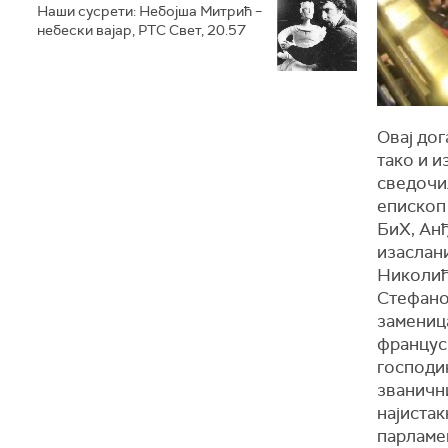
Наши сусрети: Небојша Митрић –
небески вајар, РТС Свет, 20.57
Овај дог
тако и и
сведочи
епископ
БиХ, Ан
изаслан
Николић
Стефано
замениц
францус
господи
званичн
најиста
парламен