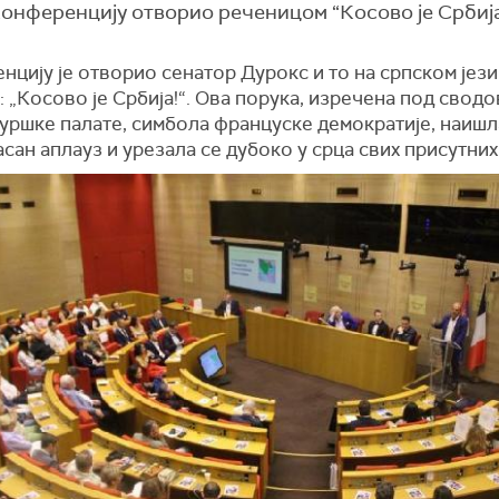
Конференцију отворио реченицом “Косово је Србија
цију је отворио сенатор Дурокс и то на српском јези
 „Косово је Србија!“. Ова порука, изречена под свод
ршке палате, симбола француске демократије, наишла
сан аплауз и урезала се дубоко у срца свих присутних