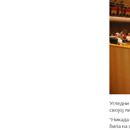
Угледни
својој л
"Никада 
била на 