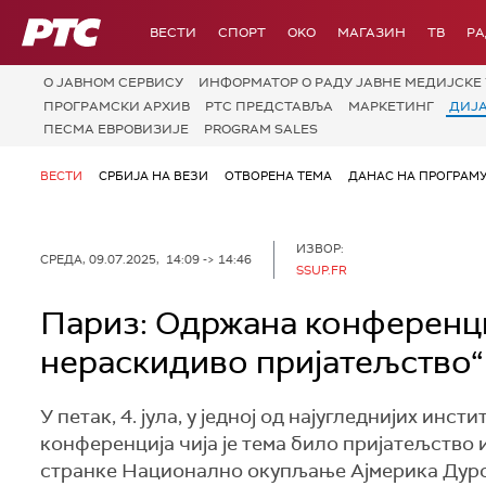
РТС
ВЕСТИ
СПОРТ
OKO
МАГАЗИН
ТВ
Р
О JАВНОМ СЕРВИСУ
ИНФОРМАТОР О РАДУ ЈАВНЕ МЕДИЈСКЕ 
ПРОГРАМСКИ АРХИВ
РТС ПРЕДСТАВЉА
МАРКЕТИНГ
ДИЈ
ПЕСМА ЕВРОВИЗИЈЕ
PROGRAM SALES
ВЕСТИ
СРБИЈА НА ВЕЗИ
ОТВОРЕНА ТЕМА
ДАНАС НА ПРОГРАМ
ИЗВОР:
СРЕДА, 09.07.2025, 14:09 -> 14:46
SSUP.FR
Париз: Одржана конференци
нераскидиво пријатељство“
У петак, 4. јула, у једној од најугледнијих ин
конференција чија је тема било пријатељство 
странке Национално окупљање Ајмерика Дуро