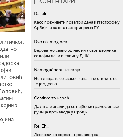
КОМЕНТАРИ
Da, ali...
Како преживети прва три дана катастрофе у
Србији, и за шта нас припрема ЕУ
олитичког,
Dvojnik mog oca
додатно
Вероватно свако од нас има свог двојника
били
са којим дели и сличну ДНК
садорка
војни
Nemogućnost tusiranja
илиповић
Не туширате се сваког дана – не стидите се,
астко
то је здраво
Поповић,
затим
Cestitke za uspeh
 којима
Да ли сте знали да се најбоље грамофонске
ручице производе у Србији
којима
Re: Eh...
Лесковачка спржа – производ са