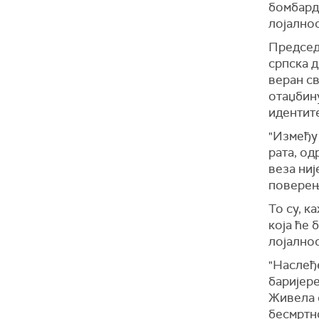
бомбардо
лојалнос
Председ
српска д
веран св
отаџбину
идентите
"Између 
рата, од
веза ниј
поверењ
То су, к
која ће 
лојалнос
"Наслеђе
баријере
Живела 
бесмртно