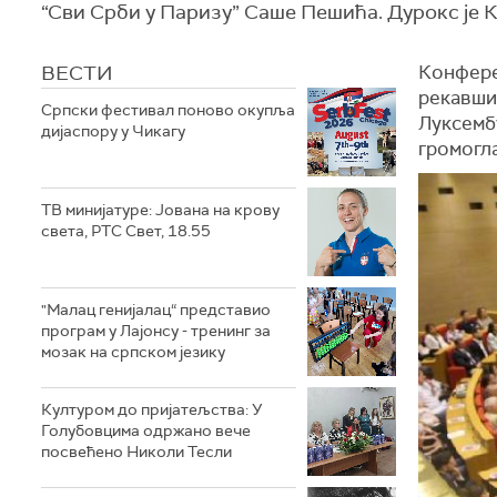
“Сви Срби у Паризу” Саше Пешића. Дурокс је 
ВЕСТИ
Конферен
рекавши:
Српски фестивал поново окупља
Луксембу
дијаспору у Чикагу
громогла
ТВ минијатуре: Јована на крову
света, РТС Свет, 18.55
"Малац генијалац“ представио
програм у Лајонсу - тренинг за
мозак на српском језику
Културом до пријатељства: У
Голубовцима одржано вече
посвећено Николи Тесли