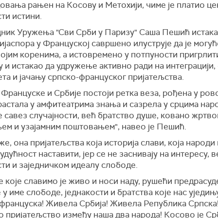
вања рањен на Косову и Метохији, чиме је платио це
ти истини.
ник Уружења "Сви Срби у Паризу" Саша Пешић истакао
ијаспора у Француској савршено илуструје да је могућ
ојим коренима, а истовремено у потпуности пригрлит
 и истакао да удружење активно ради на интеграцији,
та и јачању српско-француског пријатељства.
Француске и Србије постоји ретка веза, рођена у ро
растала у амфитеатрима знања и сазрела у срцима наро
е савез случајности, већ братство душе, ковано жртво
ем и узајамним поштовањем", навео је Пешић.
аже, она пријатељства која историја слави, која народи 
будућност наставити, јер се не заснивају на интересу, в
ти и заједничком идеалу слободе.
 које славимо је живо и носи наду, рушећи предрасуд
 у име слободе, једнакости и братства које нас уједињу
француска! Живела Србија! Живела Република Српска
 пријатељство између наша два народа! Косово је Срб