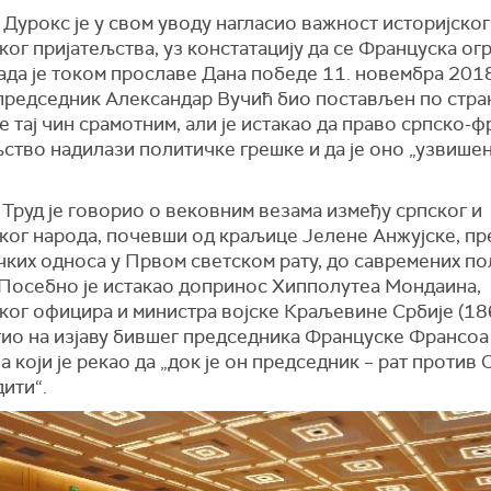
Дурокс је у свом уводу нагласио важност историјског
ог пријатељства, уз констатацију да се Француска ог
ада је током прославе Дана победе 11. новембра 2018
председник Александар Вучић био постављен по стра
е тај чин срамотним, али је истакао да право српско-
ство надилази политичке грешке и да је оно „узвише
Труд је говорио о вековним везама између српског и
ког народа, почевши од краљице Јелене Анжујске, пр
чких односа у Првом светском рату, до савремених п
 Посебно је истакао допринос Хипполyтеа Мондаина,
ког официра и министра војске Краљевине Србије (18
тио на изјаву бившег председника Француске Франсоа
 који је рекао да „док је он председник – рат против 
ити“.