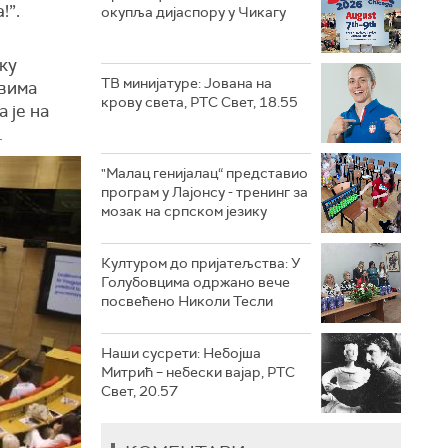
!”.
окупља дијаспору у Чикагу
ку
ТВ минијатуре: Јована на
овима
крову света, РТС Свет, 18.55
 је на
.
"Малац генијалац“ представио
програм у Лајонсу - тренинг за
мозак на српском језику
Културом до пријатељства: У
Голубовцима одржано вече
посвећено Николи Тесли
Наши сусрети: Небојша
Митрић – небески вајар, РТС
Свет, 20.57