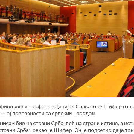
 филозоф и професор Данијел Салваторе Шифер гово
ичној повезаности са српским народом.
нисам био на страни Срба, већ на страни истине, а исти
страни Срба", рекао је Шифер. Он је подсетио да је т