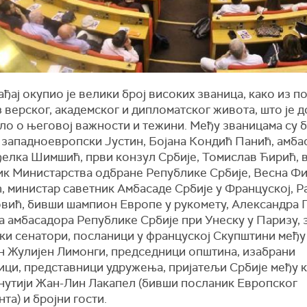
ађај окупио је велики број високих званица, како из п
з верског, академског и дипломатског живота, што је 
ло о његовој важности и тежини. Међу званицама су 
 западноевропски Јустин, Бојана Кондић Панић, амба
ђелка Шимшић, први конзул Србије, Томислав Ћирић, 
ик Министарства одбране Републике Србије, Весна Ф
, министар саветник Амбасаде Србије у Француској, Р
вић, бивши шампион Европе у рукомету, Александра 
а амбасадора Републике Србије при Унеску у Паризу, 
ки сенатори, посланици у француској Скупштини међу
н Жулијен Лимонги, председници општина, изабрани
ици, представници удружења, пријатељи Србије међу 
кнутији Жан-Лин Лакапел (бивши посланик Европског
та) и бројни гости.