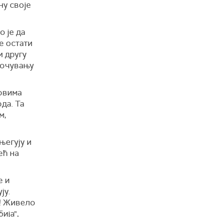
ну своје
 је да
е остати
и другу
 очувању
вовима
да. Та
м,
његују и
ећ на
е и
ју.
! Живело
ија",