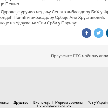
 је Пешић.
 Дурокс је уручио медаљу Сената амбасадору БиХ у Ф
Кондић Панић и амбасадору Србије Ани Хрустановић,
о је из Удружења "Сви Срби у Паризу".
Преузмите РТС мобилну апли
|
|
|
|
оника
Друштво
Економија
Мерила времена
Рат у Украји
ЕУ могућности 2026