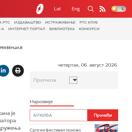
Lat
Eng
А РТС
ИЗДАВАШТВО
ИСТРАЖИВАЊЕ
РТС КЛУБ
-А
ИНТЕРНЕТ ПОРТАЛ
БИБЛИОТЕКА
КОНКУРСИ
РЕКВЕНЦИЈЕ
четвртак, 06. август 2026.
Прогноза
Најновије
ана је
натора
удружења
Српски фестивал поново