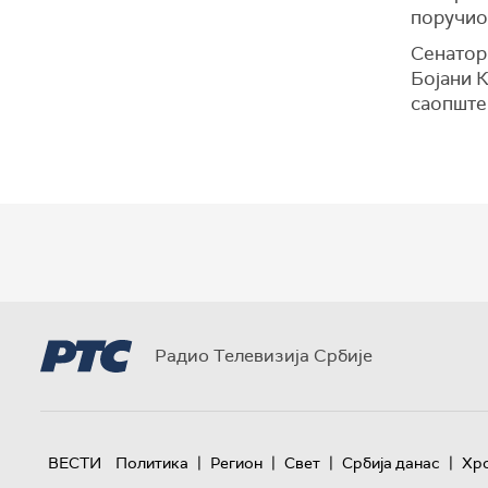
поручио
Сенатор
Бојани 
саопштен
Радио Телевизија Србије
|
|
|
|
ВЕСТИ
Политика
Регион
Свет
Србија данас
Хр