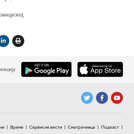
ранцуској,
кацију
|
|
|
|
|
ни
Време
Сервисне вести
Сматрачница
Подкаст