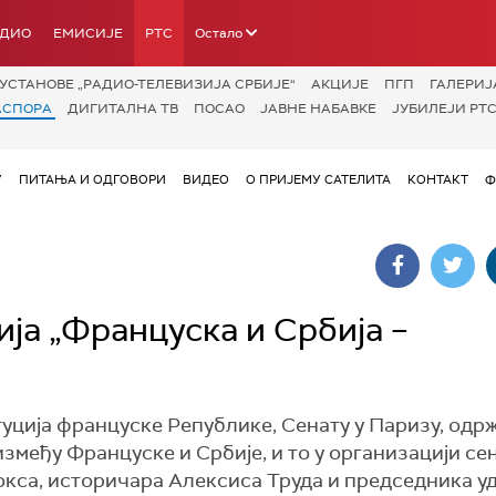
АДИО
ЕМИСИЈЕ
РТС
Остало
УСТАНОВЕ „РАДИО-ТЕЛЕВИЗИЈА СРБИЈЕ“
АКЦИЈЕ
ПГП
ГАЛЕРИЈ
АСПОРА
ДИГИТАЛНА ТВ
ПОСАО
ЈАВНЕ НАБАВКЕ
ЈУБИЛЕЈИ РТС
У
ПИТАЊА И ОДГОВОРИ
ВИДЕО
О ПРИЈЕМУ САТЕЛИТА
КОНТАКТ
Ф
ја „Француска и Србија –
ституција француске Републике, Сенату у Паризу, одрж
између Француске и Србије, и то у организацији се
кса, историчара Алексиса Труда и председника 