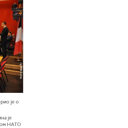
рио је о
на је
оком НАТО