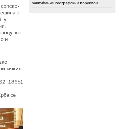
заштићеним географским пореклом
 српско-
решила о
. у
ни.
француско
но и
еко
олитичких
62–1865),
Срба се