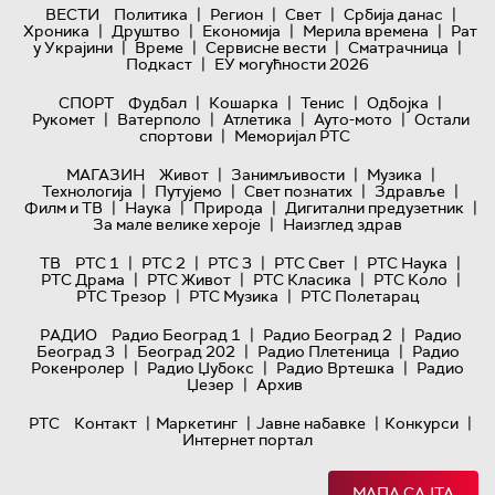
|
|
|
|
ВЕСТИ
Политика
Регион
Свет
Србија данас
|
|
|
|
Хроника
Друштво
Економија
Мерила времена
Рат
|
|
|
|
у Украјини
Време
Сервисне вести
Сматрачница
|
Подкаст
ЕУ могућности 2026
|
|
|
|
СПОРТ
Фудбал
Кошарка
Тенис
Одбојка
|
|
|
|
Рукомет
Ватерполо
Атлетика
Ауто-мото
Остали
|
спортови
Меморијал РТС
|
|
|
МАГАЗИН
Живот
Занимљивости
Музика
|
|
|
|
Технологијa
Путујемо
Свет познатих
Здравље
|
|
|
|
Филм и ТВ
Наука
Природа
Дигитални предузетник
|
За мале велике хероје
Наизглед здрав
|
|
|
|
|
ТВ
РТС 1
РТС 2
РТС 3
РТС Свет
РТС Наука
|
|
|
|
РТС Драма
РТС Живот
РТС Класика
РТС Коло
|
|
РТС Трезор
РТС Музика
РТС Полетарац
|
|
РАДИО
Радио Београд 1
Радио Београд 2
Радио
|
|
|
Београд 3
Београд 202
Радио Плетеница
Радио
|
|
|
Рокенролер
Радио Џубокс
Радио Вртешка
Радио
|
Џезер
Архив
|
|
|
|
РТС
Контакт
Маркетинг
Јавне набавке
Конкурси
Интернет портал
МАПА САЈТА