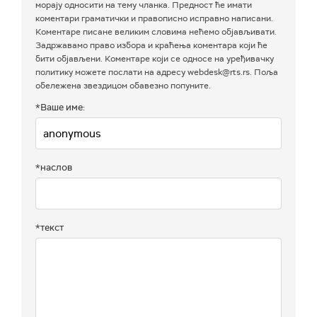
морају односити на тему чланка. Предност ће имати
коментари граматички и правописно исправно написани.
Коментаре писане великим словима нећемо објављивати.
Задржавамо право избора и краћења коментара који ће
бити објављени. Коментаре који се односе на уређивачку
политику можете послати на адресу webdesk@rts.rs. Поља
обележена звездицом обавезно попуните.
*Ваше име:
*наслов
*текст