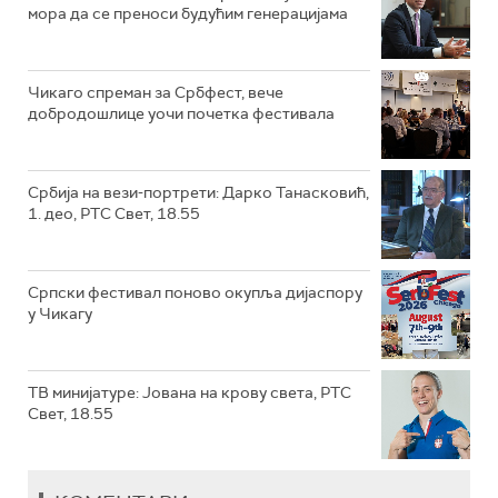
мора да се преноси будућим генерацијама
Чикаго спреман за Србфест, вече
добродошлице уочи почетка фестивала
Србија на вези-портрети: Дарко Танасковић,
1. део, РТС Свет, 18.55
Српски фестивал поново окупља дијаспору
у Чикагу
ТВ минијатуре: Јована на крову света, РТС
Свет, 18.55