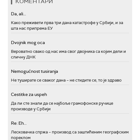
КОМЕНТАРИ
Da, ali...
Како преживети прва три дана катастрофе у Србији, и за
шта нас припрема ЕУ
Dvojnik mog oca
Вероватно свако од нас има свог двојника са којим дели и
сличну ДНК
Nemogućnost tusiranja
Не туширате се сваког дана – не стидите се, то је здраво
Cestitke za uspeh
Да ли сте знали да се најбоље грамофонске ручице
производе у Србији
Re: Eh...
Лесковачка спржа – производ са заштићеним географским
пореклом