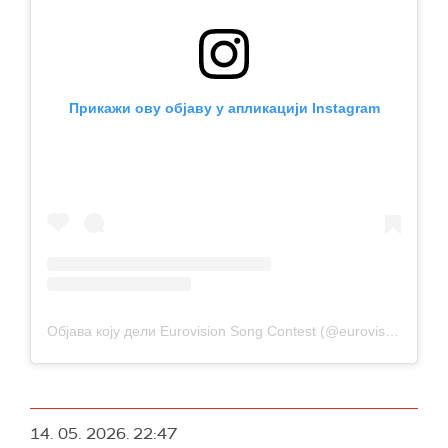
Прикажи ову објаву у апликацији Instagram
Објава коју дели Eurovision Song Contest (@eurovision)
14. 05. 2026.
22:47