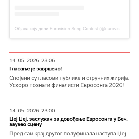
Објава коју дели Eurovision Song Contest (@eurovision)
14. 05. 2026.
23:06
Гласање је завршено!
Спојени су гласови публике и стручних жирија.
Ускоро познати финалисти Евросонга 2026!
14. 05. 2026.
23:00
Џеј Џеј, заслужан за довођење Евросонга у Беч,
заузео сцену
Пред сам крај другог полуфинала наступа Џеј