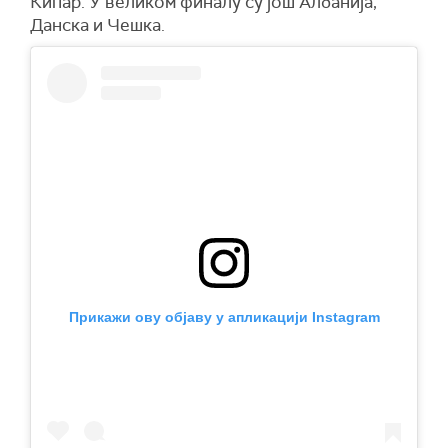
Кипар. У великом финалу су још Албанија,
Данска и Чешка.
Прикажи ову објаву у апликацији Instagram