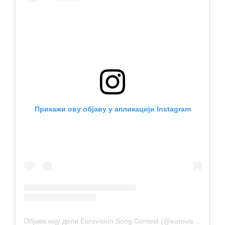
Прикажи ову објаву у апликацији Instagram
Објава коју дели Eurovision Song Contest (@eurovision)