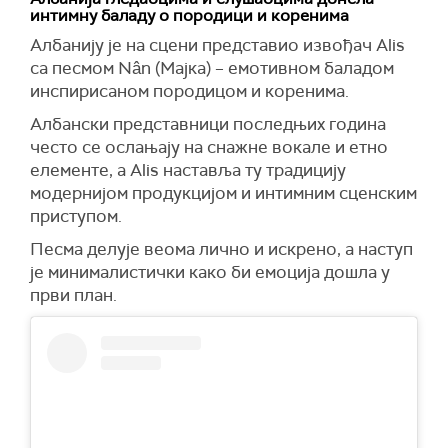
интимну баладу о породици и коренима
Албанију је на сцени представио извођач Alis
са песмом Nân (Мајка) – емотивном баладом
инспирисаном породицом и коренима.
Албански представници последњих година
често се ослањају на снажне вокале и етно
елементе, а Alis наставља ту традицију
модернијом продукцијом и интимним сценским
приступом.
Песма делује веома лично и искрено, а наступ
је минималистички како би емоција дошла у
први план.