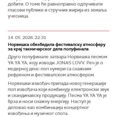
добити. О томе ће равноправно одлучивати
гласови публике и стручних жирија из земаља
учесница.
14. 05. 2026.
22:31
Норвешка обезбедила фестивалску атмосферу
за крај такмичарског дела полуфинала
Друго полуфинале затвара Норвешка песмом
YA YA YA, коју изводи JONAS LOVV. Реч је о
модерној денс-поп нумери са снажним
рефреном и фестивалском атмосфером.
Норвешки извођач припада новој генерацији
поп извођача који комбинују електронски звук
и скандинавску продукцију. Песма YA YA YA је
брза и носи снажну енергију. Наступ је
деловао као комбинација концертног
извођења и музичког спота.