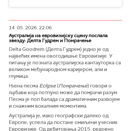
14. 05. 2026.
22:06
Аустралија на евровизијску сцену послала
звезду: Делта Гудрем и Помрачење
Delta Goodrem (Делта Гудрем) једно је од
највећих имена овогодишње Евровизије. У
питању је позната аустралијска кантауторка са
великом међународном каријером, али и
глумица.
Њена песма
Eclipse
(
Помрачење
) говори о
љубави која потпуно може да помрачи разум.
Песма је поп балада са драматичним развојем
и снажним вокалним моментима.
Аустралија је, иако географски далеко од
Европе, успела да постане омиљени учесник
Евровизије. Од дебитовања 2015. редовно