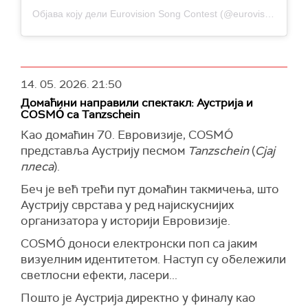
Објава коју дели Eurovision Song Contest (@eurovision)
14. 05. 2026.
21:50
Домаћини направили спектакл: Аустрија и
COSMÓ са Tanzschein
Као домаћин 70. Евровизије, COSMÓ
представља Аустрију песмом
Tanzschein
(
Сјај
плеса
).
Беч је већ трећи пут домаћин такмичења, што
Аустрију сврстава у ред најискуснијих
организатора у историји Евровизије.
COSMÓ доноси електронски поп са јаким
визуелним идентитетом. Наступ су обележили
светлосни ефекти, ласери...
Пошто је Аустрија директно у финалу као