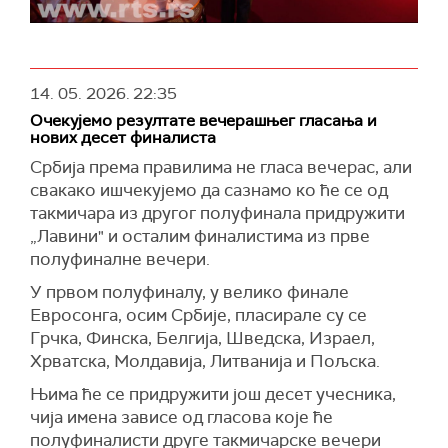
14. 05. 2026.
22:35
Очекујемо резултате вечерашњег гласања и
нових десет финалиста
Србија према правилима не гласа вечерас, али
свакако ишчекујемо да сазнамо ко ће се од
такмичара из другог полуфинала придружити
„Лавини" и осталим финалистима из прве
полуфиналне вечери.
У првом полуфиналу, у велико финале
Евросонга, осим Србије, пласирале су се
Грчка, Финска, Белгија, Шведска, Израел,
Хрватска, Молдавија, Литванија и Пољска.
Њима ће се придружити још десет учесника,
чија имена зависе од гласова које ће
полуфиналисти друге такмичарске вечери