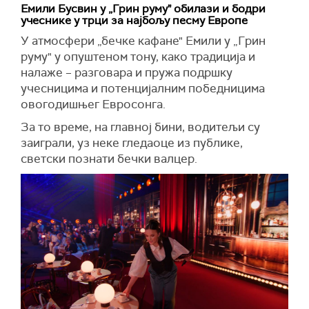
Емили Бусвин у „Грин руму" обилази и бодри
учеснике у трци за најбољу песму Европе
У атмосфери „бечке кафане" Емили у „Грин
руму" у опуштеном тону, како традиција и
налаже – разговара и пружа подршку
учесницима и потенцијалним победницима
овогодишњег Евросонга.
За то време, на главној бини, водитељи су
заиграли, уз неке гледаоце из публике,
светски познати бечки валцер.