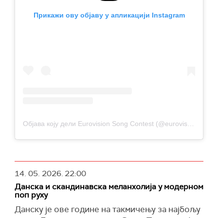
Прикажи ову објаву у апликацији Instagram
Објава коју дели Eurovision Song Contest (@eurovision)
14. 05. 2026.
22:00
Данска и скандинавска меланхолија у модерном
поп руху
Данску је ове године на такмичењу за најбољу