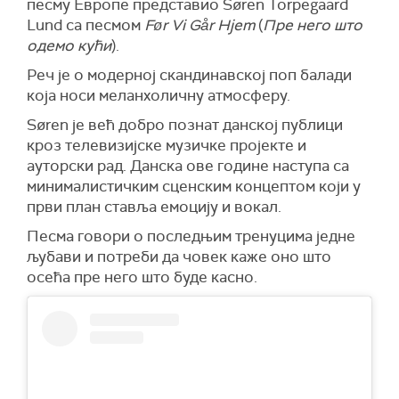
песму Европе представио Søren Torpegaard
Lund са песмом
Før Vi Går Hjem
(
Пре него што
одемо кући
).
Реч је о модерној скандинавској поп балади
која носи меланхоличну атмосферу.
Søren је већ добро познат данској публици
кроз телевизијске музичке пројекте и
ауторски рад. Данска ове године наступа са
минималистичким сценским концептом који у
први план ставља емоцију и вокал.
Песма говори о последњим тренуцима једне
љубави и потреби да човек каже оно што
осећа пре него што буде касно.