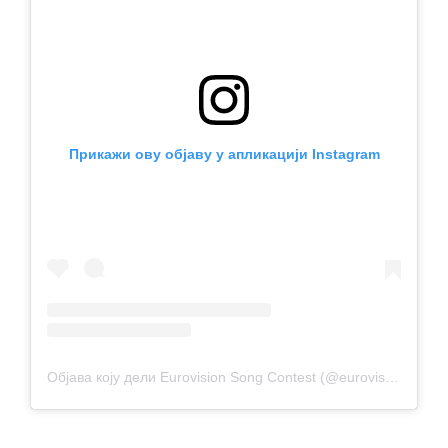
Прикажи ову објаву у апликацији Instagram
Објава коју дели Eurovision Song Contest (@eurovision)