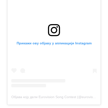
Прикажи ову објаву у апликацији Instagram
Објава коју дели Eurovision Song Contest (@eurovision)