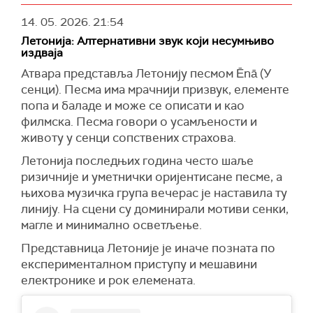
14. 05. 2026.
21:54
Летонија: Алтернативни звук који несумњиво
издваја
Атвара представља Летонију песмом Ēnā (У
сенци). Песма има мрачнији призвук, елементе
попа и баладе и може се описати и као
филмска. Песма говори о усамљености и
животу у сенци сопствених страхова.
Летонија последњих година често шаље
ризичније и уметнички оријентисане песме, а
њихова музичка група вечерас је наставила ту
линију. На сцени су доминирали мотиви сенки,
магле и минимално осветљење.
Представница Летоније је иначе позната по
експерименталном приступу и мешавини
електронике и рок елемената.