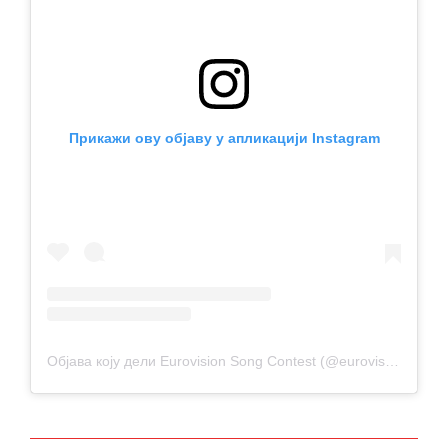
Прикажи ову објаву у апликацији Instagram
Објава коју дели Eurovision Song Contest (@eurovision)