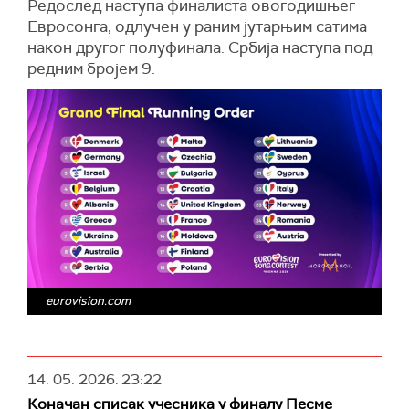
Редослед наступа финалиста овогодишњег
Евросонга, одлучен у раним јутарњим сатима
након другог полуфинала. Србија наступа под
редним бројем 9.
eurovision.com
14. 05. 2026.
23:22
Коначан списак учесника у финалу Песме