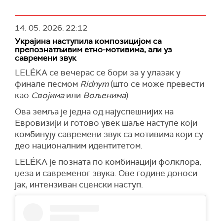
14. 05. 2026.
22:12
Украјина наступила композицијом са
препознатљивим етно-мотивима, али уз
савремени звук
LELÉKA се вечерас се бори за у улазак у
финале песмом
Ridnym
(што се може превести
као
Својима
или
Вољенима
)
Ова земља је једна од најуспешнијих на
Евровизији и готово увек шаље наступе који
комбинују савремени звук са мотивима који су
део националним идентитетом.
LELÉKA је позната по комбинацији фолклора,
џеза и савременог звука. Ове године доноси
јак, интензиван сценски наступ.