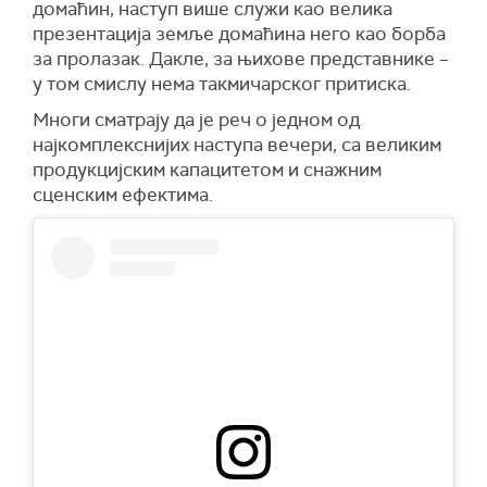
домаћин, наступ више служи као велика
презентација земље домаћина него као борба
за пролазак. Дакле, за њихове представнике –
у том смислу нема такмичарског притиска.
Многи сматрају да је реч о једном од
најкомплекснијих наступа вечери, са великим
продукцијским капацитетом и снажним
сценским ефектима.