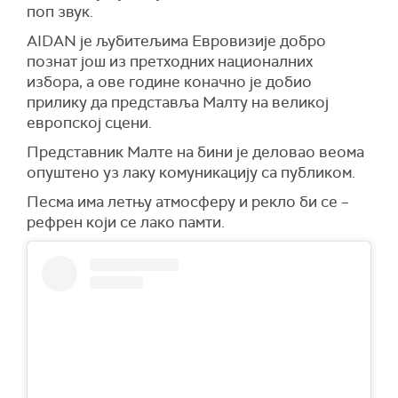
поп звук.
AIDAN је љубитељима Евровизије добро
познат још из претходних националних
избора, а ове године коначно је добио
прилику да представља Малту на великој
европској сцени.
Представник Малте на бини је деловао веома
опуштено уз лаку комуникацију са публиком.
Песма има летњу атмосферу и рекло би се –
рефрен који се лако памти.