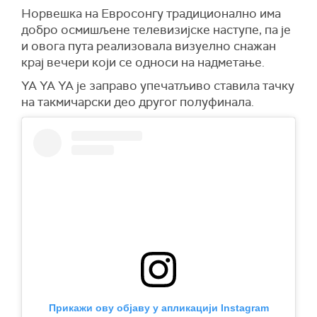
Норвешка на Евросонгу традиционално има
добро осмишљене телевизијске наступе, па је
и овога пута реализовала визуелно снажан
крај вечери који се односи на надметање.
YA YA YA је заправо упечатљиво ставила тачку
на такмичарски део другог полуфинала.
Прикажи ову објаву у апликацији Instagram