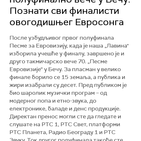
Познати сви финалисти
овогодишњег Евросонга
После узбудљивог првог полуфинала
Песме за Евровизију, када је наша „Лавина"
изборила учешће у финалу, завршено је и
друго такмичарско вече 70. „Песме
Евровизије“ у Бечу. За пласман у велико
финале борило се 15 земаља, а публика и
жири изабрали су десет. Пред публиком је
био шаролик музички програм – од
модерног попа и етно-звука, до
електронике, баладе и денс продукције.
Директан пренос могли сте да гледате и
слушате на РТС 1, РТС Свет, платформи
РТС Планета, Радио Београду 1 и РТС
Звуку. Ток другог полуфинала такође сте