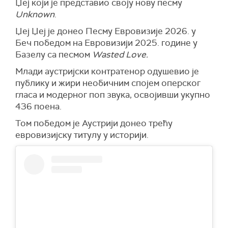
Џеј који је представио своју нову песму
Unknown
.
Џеј Џеј је донео Песму Евровизије 2026. у
Беч победом на Евровизији 2025. године у
Базелу са песмом
Wasted Love
.
Млади аустријски контратенор одушевио је
публику и жири необичним спојем оперског
гласа и модерног поп звука, освојивши укупно
436 поена.
Том победом је Аустрији донео трећу
евровизијску титулу у историји.