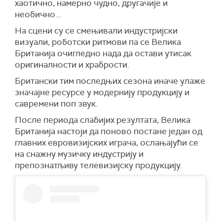
хаотично, намерно чудно, другачије и
необично...
На сцени су се смењивали индустријски
визуали, роботски ритмови па се Велика
Британија очигледно нада да остави утисак
оригиналности и храбрости.
Британски тим последњих сезона иначе улаже
значајне ресурсе у модернију продукцију и
савремени поп звук.
После периода слабијих резултата, Велика
Британија настоји да поново постане један од
главних евровизијских играча, ослањајући се
на снажну музичку индустрију и
препознатљиву телевизијску продукцију.