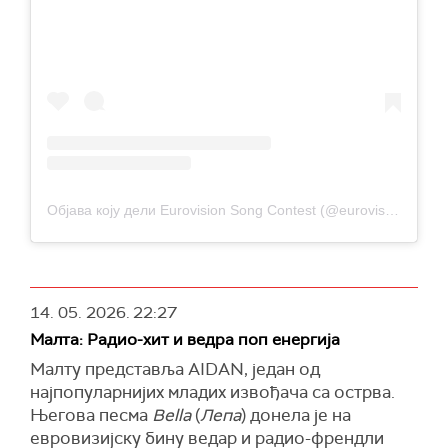
Објава коју дели Eurovision Song Contest (@eurovision)
14. 05. 2026.
22:27
Малта: Радио-хит и ведра поп енергија
Малту представља AIDAN, један од
најпопуларнијих младих извођача са острва.
Његова песма
Bella
(
Лепа
) донела је на
евровизијску бину ведар и радио-френдли