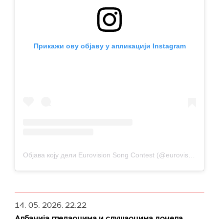
Прикажи ову објаву у апликацији Instagram
Објава коју дели Eurovision Song Contest (@eurovision)
14. 05. 2026.
22:22
Албанија гледаоцима и слушаоцима донела