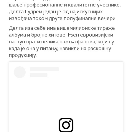
шаље професионалне и квалитетне учеснике.
Делта Гудрем један је од најискуснијих
извођача током друге полуфиналне вечери.
Делта иза себе има вишемилионске тираже
албума и бројне хитове. Њен евровизијски
наступ прати велика пажња фанова, који су
када је она у питању, навикли на раскошну
продукцију.