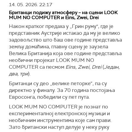
14. 05. 2026.
22:17
Британци подижу атмосферу – на сцени LOOK
MUM NO COMPUTER и Eins, Zwei, Drei
Након кратког предаха у „Грин руму", где је
представник Аустрије истакао да му је велико
задовољство што баш ове године представља
земљу домаћина, главну сцену је заузела
Велика Британија која ове године представља
необични пројекат LOOK MUM NO
COMPUTER са песмом
Eins, Zwei, Drei
(
Један,
два, три
).
Британци су део „велике петорке“, па су
директно у финалу. За 70 година постојања
Евросонга, победили су пет пута.
LOOK MUM NO COMPUTER је познат по
експерименталној електронској музици и
необичним инструментима које сам прави.
Зато британски наступ делује у неку руку