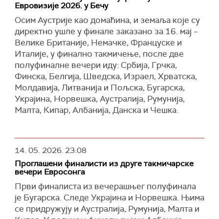
Евровизије 2026. у Бечу
Осим Аустрије као домаћина, и земаља које су
директно ушле у финале заказано за 16. мај –
Велике Британије, Немачке, Француске и
Италије, у финално такмичење, после две
полуфиналне вечери иду: Србија, Грчка,
Финска, Белгија, Шведска, Израел, Хрватска,
Молдавија, Литванија и Пољска, Бугарска,
Украјина, Норвешка, Аустралија, Румунија,
Малта, Кипар, Албанија, Данска и Чешка.
14. 05. 2026.
23:08
Проглашени финалисти из друге такмичарске
вечери Евросонга
Први финалиста из вечерашњег полуфинала
је Бугарска. Следе Украјина и Норвешка. Њима
се придружују и Аустралија, Румунија, Малта и