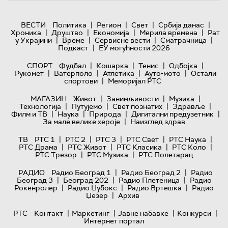
|
|
|
|
ВЕСТИ
Политика
Регион
Свет
Србија данас
|
|
|
|
Хроника
Друштво
Економија
Мерила времена
Рат
|
|
|
|
у Украјини
Време
Сервисне вести
Сматрачница
|
Подкаст
ЕУ могућности 2026
|
|
|
|
СПОРТ
Фудбал
Кошарка
Тенис
Одбојка
|
|
|
|
Рукомет
Ватерполо
Атлетика
Ауто-мото
Остали
|
спортови
Меморијал РТС
|
|
|
МАГАЗИН
Живот
Занимљивости
Музика
|
|
|
|
Технологијa
Путујемо
Свет познатих
Здравље
|
|
|
|
Филм и ТВ
Наука
Природа
Дигитални предузетник
|
За мале велике хероје
Наизглед здрав
|
|
|
|
|
ТВ
РТС 1
РТС 2
РТС 3
РТС Свет
РТС Наука
|
|
|
|
РТС Драма
РТС Живот
РТС Класика
РТС Коло
|
|
РТС Трезор
РТС Музика
РТС Полетарац
|
|
РАДИО
Радио Београд 1
Радио Београд 2
Радио
|
|
|
Београд 3
Београд 202
Радио Плетеница
Радио
|
|
|
Рокенролер
Радио Џубокс
Радио Вртешка
Радио
|
Џезер
Архив
|
|
|
|
РТС
Контакт
Маркетинг
Јавне набавке
Конкурси
Интернет портал