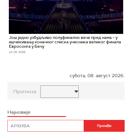
Још једно узбудљиво полуфинално вече пред нама – у
ишчекивању коначног списка учесника великог финала
Евросонга у Бечу
14. 05. 2026.
субота, 08. август 2026.
Прогноза
Најновије