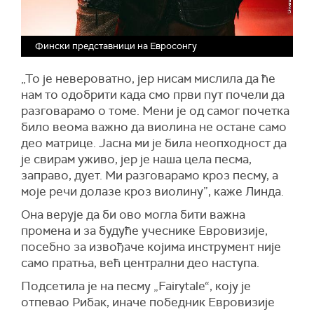
Фински представници на Евросонгу
„То је невероватно, јер нисам мислила да ће
нам то одобрити када смо први пут почели да
разговарамо о томе. Мени је од самог почетка
било веома важно да виолина не остане само
део матрице. Јасна ми је била неопходност да
је свирам уживо, јер је наша цела песма,
заправо, дует. Ми разговарамо кроз песму, а
моје речи долазе кроз виолину”, каже Линда.
Она верује да би ово могла бити важна
промена и за будуће учеснике Евровизије,
посебно за извођаче којима инструмент није
само пратња, већ централни део наступа.
Подсетила је на песму „Fairytale“, коју је
отпевао Рибак, иначе победник Евровизије