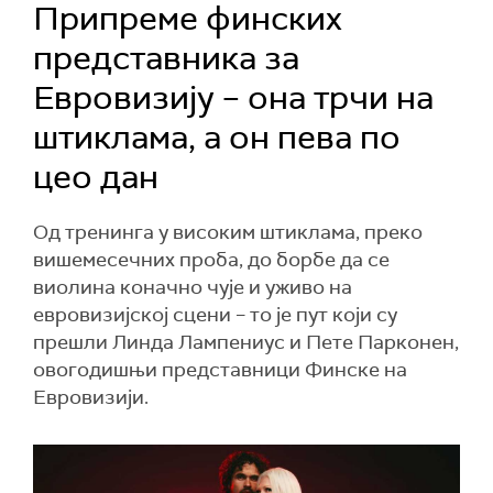
Припреме финских
представника за
Евровизију – она трчи на
штиклама, а он пева по
цео дан
Од тренинга у високим штиклама, преко
вишемесечних проба, до борбе да се
виолина коначно чује и уживо на
евровизијској сцени – то је пут који су
прешли Линда Лампениус и Пете Парконен,
овогодишњи представници Финске на
Евровизији.