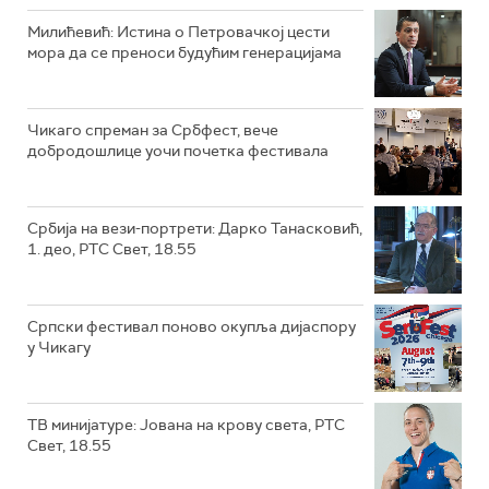
Милићевић: Истина о Петровачкој цести
мора да се преноси будућим генерацијама
Чикаго спреман за Србфест, вече
добродошлице уочи почетка фестивала
Србија на вези-портрети: Дарко Танасковић,
1. део, РТС Свет, 18.55
Српски фестивал поново окупља дијаспору
у Чикагу
ТВ минијатуре: Јована на крову света, РТС
Свет, 18.55