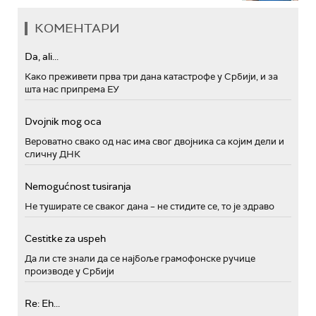
КОМЕНТАРИ
Da, ali...
Како преживети прва три дана катастрофе у Србији, и за
шта нас припрема ЕУ
Dvojnik mog oca
Вероватно свако од нас има свог двојника са којим дели и
сличну ДНК
Nemogućnost tusiranja
Не туширате се сваког дана – не стидите се, то је здраво
Cestitke za uspeh
Да ли сте знали да се најбоље грамофонске ручице
производе у Србији
Re: Eh...