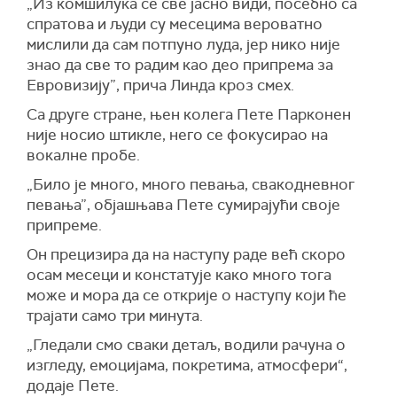
„Из комшилука се све јасно види, посебно са
спратова и људи су месецима вероватно
мислили да сам потпуно луда, јер нико није
знао да све то радим као део припрема за
Евровизију”, прича Линда кроз смех.
Са друге стране, њен колега Пете Парконен
није носио штикле, него се фокусирао на
вокалне пробе.
„Било је много, много певања, свакодневног
певања”, објашњава Пете сумирајући своје
припреме.
Он прецизира да на наступу раде већ скоро
осам месеци и констатује како много тога
може и мора да се открије о наступу који ће
трајати само три минута.
„Гледали смо сваки детаљ, водили рачуна о
изгледу, емоцијама, покретима, атмосфери“,
додаје Пете.