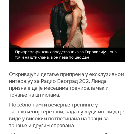
Припреме финских представника за Евровизију – она
трчи на штиклама, а он пева по цео дан
Откривајући детаље припрема у ексклузивном
интервјуу за Радио Београд 202, Линда
признаје да је месецима тренирала чак и
трчање на штиклама.
Посебно памти вечерње тренинге у
застакљеној теретани, када су људи могли да је
виде у високим потпетицама на траци за
трчање и другим справама.