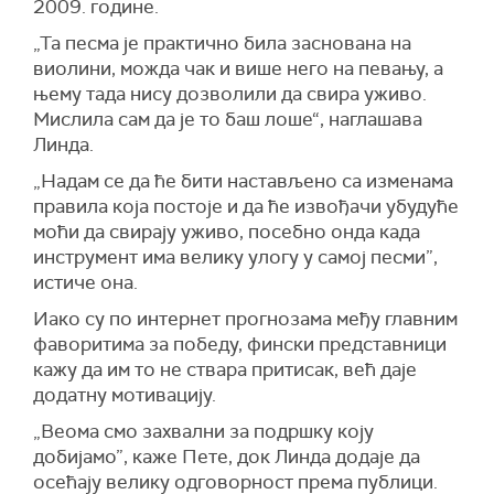
2009. године.
„Та песма је практично била заснована на
виолини, можда чак и више него на певању, а
њему тада нису дозволили да свира уживо.
Мислила сам да је то баш лоше“, наглашава
Линда.
„Надам се да ће бити настављено са изменама
правила која постоје и да ће извођачи убудуће
моћи да свирају уживо, посебно онда када
инструмент има велику улогу у самој песми”,
истиче она.
Иако су по интернет прогнозама међу главним
фаворитима за победу, фински представници
кажу да им то не ствара притисак, већ даје
додатну мотивацију.
„Веома смо захвални за подршку коју
добијамо”, каже Пете, док Линда додаје да
осећају велику одговорност према публици.