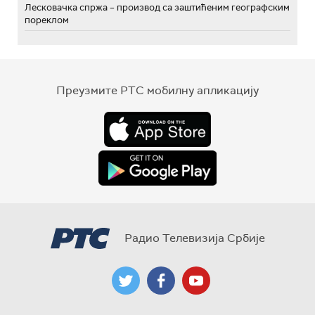
Лесковачка спржа – производ са заштићеним географским
пореклом
Преузмите РТС мобилну апликацију
Радио Телевизија Србије