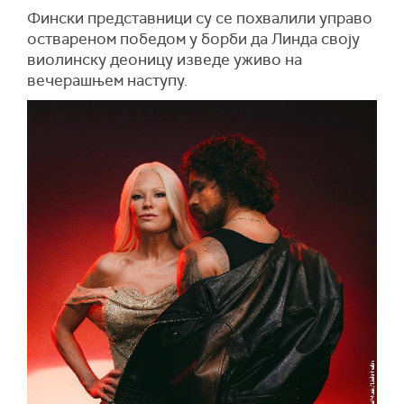
Фински представници су се похвалили управо
оствареном победом у борби да Линда своју
виолинску деоницу изведе уживо на
вечерашњем наступу.