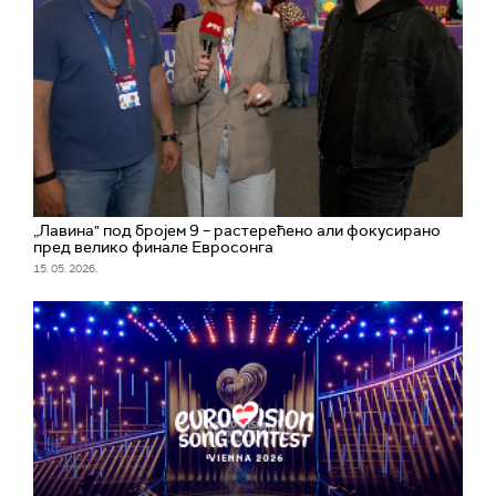
„Лавина" под бројем 9 – растерећено али фокусирано
пред велико финале Евросонга
15. 05. 2026.