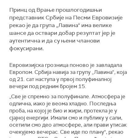
Принц од Врање прошлогодишњи
представник Србије на Песми Евровизије
рекао је да група „Лавина“ има велике
шансе да оствари добар резултат јер је
аутентична и да су њени чланови
фокусирани.
Евровизијска грозница поново је завладала
Европом. Србија навија за групу „Лавина“, која
од 21. сат наступа у првој полуфиналној
вечери под редним бројем 15.
„Све је спремно за полуфинале. Атмосфера је
одлична, иако је веома хладно. Последња
проба, на којој је био и жири, протекла је у
сјајној енергији. Имали смо и публику у сали,
осетили смо део атмосфере, али прави утисак
очекујемо вечерас. Све иде по плану", рекао