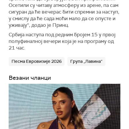
Осетили су читаву атмосферу из арене, па сам
сигуран да ће вечерас бити спремни за наступ,
у смислу да ће сада моћи мало да се опусте и
уживају“, додао је Принц.
Србија наступа под редним бројем 15 у првој
полуфиналној вечери која је на програму од
21 час.
Песма Евровизије 2026
Група „Лавина“
Везани чланци