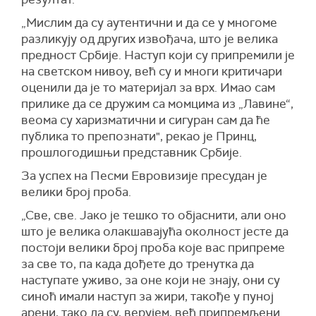
„Мислим да су аутентични и да се у многоме
разликују од других извођача, што је велика
предност Србије. Наступ који су припремили је
на светском нивоу, већ су и многи критичари
оценили да је то материјал за врх. Имао сам
прилике да се дружим са момцима из „Лавине“,
веома су харизматични и сигуран сам да ће
публика то препознати", рекао је Принц,
прошлогодишњи представник Србије.
За успех на Песми Евровизије пресудан је
велики број проба.
„Све, све. Јако је тешко то објаснити, али оно
што је велика олакшавајућа околност јесте да
постоји велики број проба које вас припреме
за све то, па када дођете до тренутка да
наступате уживо, за оне који не знају, они су
синоћ имали наступ за жири, такође у пуној
арени, тако да су, верујем, већ припремљени.