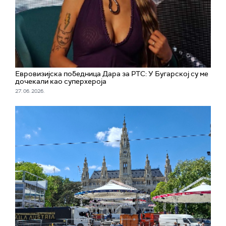
Евровизијска победница Дара за РТС: У Бугарској су ме
дочекали као суперхероја
27. 06. 2026.