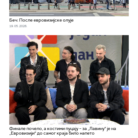
Беч: После евровизијске олује
19. 05. 2026.
Финале почело, а костими пуцају – за „Лавину“ је на
„Евровизији“ до самог краја било напето