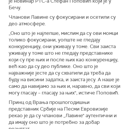
је новинар РТС-а Стефан Поповић који је у
Бечу.
Чланови Лавине су фокусирани и осетили су
део атмосфере.
„Оно што је најлепше, мислим да су ови момци
толико фокусирани, уопште не гледају
конкуренцију, они уживају у томе. Сви заиста
уживају у томе што не гледају представнике
који су пре њих и после њих као конкуренцију,
већ као да су део публике. Оно што је
најважније јесте да су схватили да треба да
буду на висини задатка, и заиста јесу. А наше је
само да навијамо за њих и, наравно, да сви који
могу гласају – гласају за њих", истиче Поповић.
Принц од Врања прошлогодишњи
представник Србије на Песми Евровизије
рекао је да су чланови „Лавине" аутентични и
да имају оно што је потребно за добар
резултат.