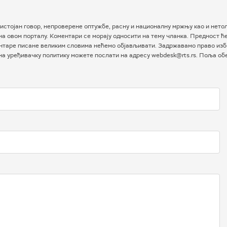
истојан говор, непроверене оптужбе, расну и националну мржњу као и нетол
а овом порталу. Коментари се морају односити на тему чланка. Предност ћ
таре писане великим словима нећемо објављивати. Задржавамо право избо
 на уређивачку политику можете послати на адресу webdesk@rts.rs. Поља о