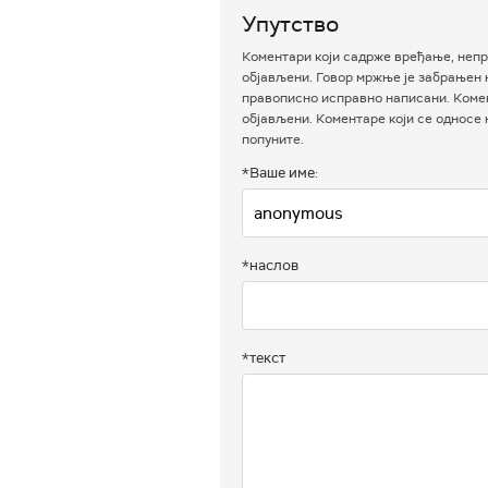
Упутство
Коментари који садрже вређање, непр
објављени. Говор мржње је забрањен н
правописно исправно написани. Комен
објављени. Коментаре који се односе
попуните.
*Ваше име:
*наслов
*текст