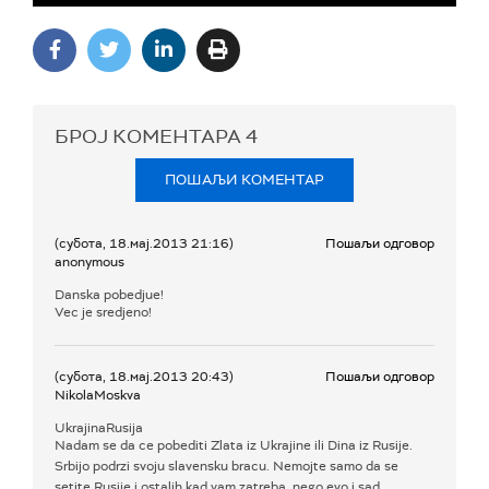
БРОЈ КОМЕНТАРА
4
ПОШАЉИ КОМЕНТАР
(субота, 18.мај.2013 21:16)
Пошаљи одговор
anonymous
Danska pobedjue!
Vec je sredjeno!
(субота, 18.мај.2013 20:43)
Пошаљи одговор
NikolaMoskva
UkrajinaRusija
Nadam se da ce pobediti Zlata iz Ukrajine ili Dina iz Rusije.
Srbijo podrzi svoju slavensku bracu. Nemojte samo da se
setite Rusije i ostalih kad vam zatreba, nego evo i sad