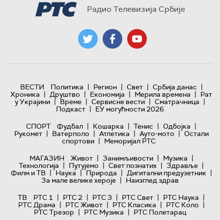
Радио Телевизија Србије
|
|
|
|
ВЕСТИ
Политика
Регион
Свет
Србија данас
|
|
|
|
Хроника
Друштво
Економија
Мерила времена
Рат
|
|
|
|
у Украјини
Време
Сервисне вести
Сматрачница
|
Подкаст
ЕУ могућности 2026
|
|
|
|
СПОРТ
Фудбал
Кошарка
Тенис
Одбојка
|
|
|
|
Рукомет
Ватерполо
Атлетика
Ауто-мото
Остали
|
спортови
Меморијал РТС
|
|
|
МАГАЗИН
Живот
Занимљивости
Музика
|
|
|
|
Технологијa
Путујемо
Свет познатих
Здравље
|
|
|
|
Филм и ТВ
Наука
Природа
Дигитални предузетник
|
За мале велике хероје
Наизглед здрав
|
|
|
|
|
ТВ
РТС 1
РТС 2
РТС 3
РТС Свет
РТС Наука
|
|
|
|
РТС Драма
РТС Живот
РТС Класика
РТС Коло
|
|
РТС Трезор
РТС Музика
РТС Полетарац