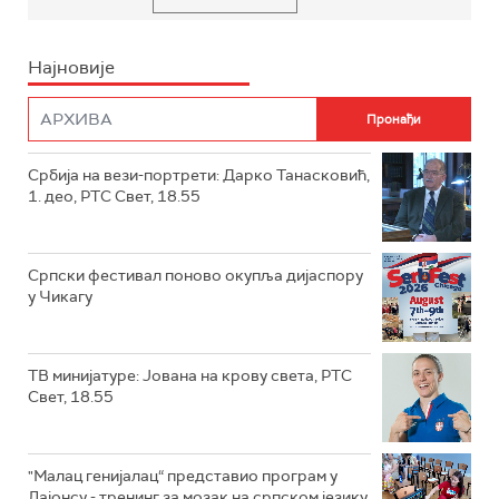
Најновије
Србија на вези-портрети: Дарко Танасковић,
1. део, РТС Свет, 18.55
Српски фестивал поново окупља дијаспору
у Чикагу
ТВ минијатуре: Јована на крову света, РТС
Свет, 18.55
"Малац генијалац“ представио програм у
Лајонсу - тренинг за мозак на српском језику