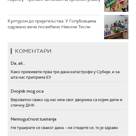
Културом до пријатељства: У Голубовцима
одржано вече посвећено Николи Тесли
КОМЕНТАРИ
Da, ali...
Како преживети прва три дана катастрофе у Србији, и за
шта нас припрема ЕУ
Dvojnik mog oca
Вероватно свако од нас има свог двојника са којим дели и
сличну ДНК
Nemogućnost tusiranja
Не туширате се сваког дана – не стидите се, то је здраво