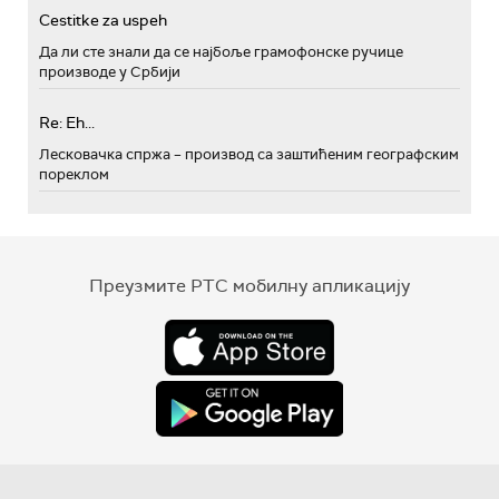
Cestitke za uspeh
Да ли сте знали да се најбоље грамофонске ручице
производе у Србији
Re: Eh...
Лесковачка спржа – производ са заштићеним географским
пореклом
Преузмите РТС мобилну апликацију