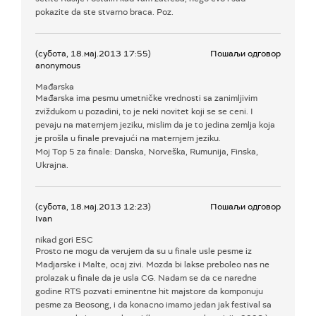
pokazite da ste stvarno braca. Poz.
(субота, 18.мај.2013 17:55)
Пошаљи одговор
anonymous
Mađarska
Mađarska ima pesmu umetničke vrednosti sa zanimljivim
zviždukom u pozadini, to je neki novitet koji se se ceni. I
pevaju na maternjem jeziku, mislim da je to jedina zemlja koja
je prošla u finale prevajući na maternjem jeziku.
Moj Top 5 za finale: Danska, Norveška, Rumunija, Finska,
Ukrajna.
(субота, 18.мај.2013 12:23)
Пошаљи одговор
Ivan
nikad gori ESC
Prosto ne mogu da verujem da su u finale usle pesme iz
Madjarske i Malte, ocaj zivi. Mozda bi lakse preboleo nas ne
prolazak u finale da je usla CG. Nadam se da ce naredne
godine RTS pozvati eminentne hit majstore da komponuju
pesme za Beosong, i da konacno imamo jedan jak festival sa