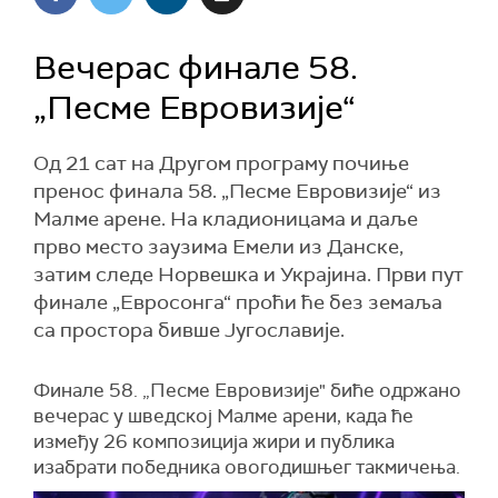
Вечерас финале 58.
„Песме Евровизије“
Од 21 сат на Другом програму почиње
пренос финала 58. „Песме Евровизије“ из
Малме арене. На кладионицама и даље
прво место заузима Емели из Данске,
затим следе Норвешка и Украјина. Први пут
финале „Евросонга“ проћи ће без земаља
са простора бивше Југославије.
Финале 58. „Песме Евровизије" биће одржано
вечерас у шведској Малме арени, када ће
између 26 композиција жири и публика
изабрати победника овогодишњег такмичења.