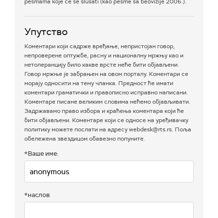
pesmama koje ce se slusati (kao pesme sa beovizije 2006.).
Упутство
Коментари који садрже вређање, непристојан говор,
непроверене оптужбе, расну и националну мржњу као и
нетолеранцију било какве врсте неће бити објављени.
Говор мржње је забрањен на овом порталу. Коментари се
морају односити на тему чланка. Предност ће имати
коментари граматички и правописно исправно написани.
Коментаре писане великим словима нећемо објављивати.
Задржавамо право избора и краћења коментара који ће
бити објављени. Коментаре који се односе на уређивачку
политику можете послати на адресу webdesk@rts.rs. Поља
обележена звездицом обавезно попуните.
*Ваше име:
*наслов