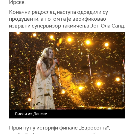
Ирске.
Коначни редослед наступа одредили су
продуценти, а потом га је верификовао
извршни супервизор такмичења Јон Ола Санд.
Емели из Данске
Први пут у историји финале „Евросонга",