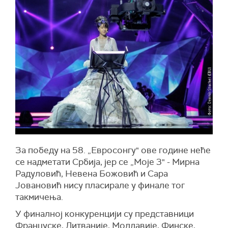
За победу на 58. „Евросонгу" ове године неће
се надметати Србија, јер се „Моје 3" - Мирна
Радуловић, Невена Божовић и Сара
Јовановић нису пласирале у финале тог
такмичења.
У финалној конкуренцији су представници
Француске, Литваније, Молдавије, Финске,