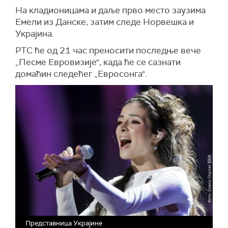
На кладионицама и даље прво место заузима
Емели из Данске, затим следе Норвешка и
Украјина.
РТС ће од 21 час преносити последње вече
„Песме Евровизије", када ће се сазнати
домаћин следећег „Евросонга".
Представница Украјине