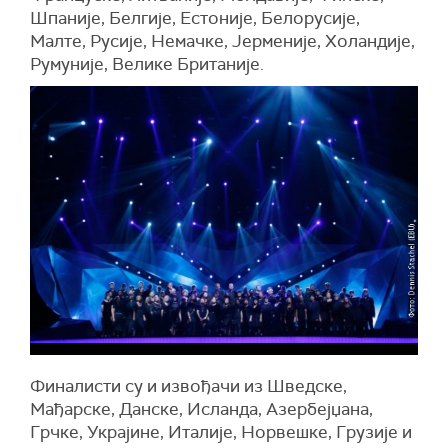
Шпаније, Белгије, Естоније, Белорусије,
Малте, Русије, Немачке, Јерменије, Холандије,
Румуније, Велике Британије.
Финалисти су и извођачи из Шведске,
Мађарске, Данске, Исланда, Азербејџана,
Грчке, Украјине, Италије, Норвешке, Грузије и