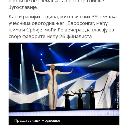
проћи ће без земаља са простора бивше
Југославије.
Као и ранијих година, житељи свих 39 земаља-
учесница овогодишњег „Евросонга", међу
њима и Србије, моћи ће вечерас да гласају за
своје фаворите мећу 26 финалиста.
Представници Норвешке