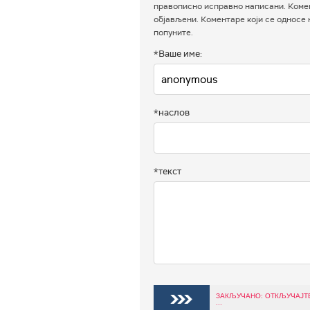
правописно исправно написани. Комен
објављени. Коментаре који се односе
попуните.
*Ваше име:
*наслов
*текст
ЗАКЉУЧАНО: ОТКЉУЧАЈТ
...