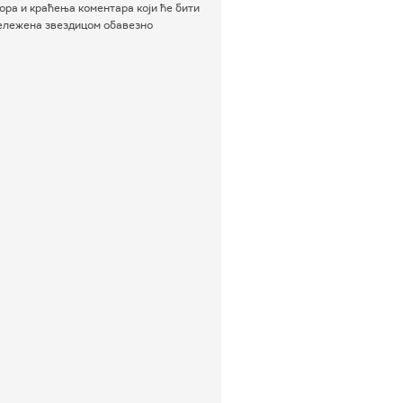
ра и краћења коментара који ће бити
бележена звездицом обавезно