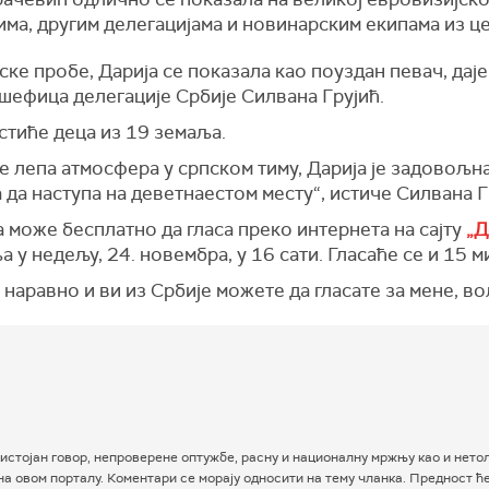
ма, другим делегацијама и новинарским екипама из це
нске пробе, Дарија се показала као поуздан певач, дај
 шефица делегације Србије Силвана Грујић.
стиће деца из 19 земаља.
е лепа атмосфера у српском тиму, Дарија је задовољн
а да наступа на деветнаестом месту“, истиче Силвана Г
а може бесплатно да гласа преко интернета на сајту
„Д
 у недељу, 24. новембра, у 16 сати. Гласаће се и 15 
, наравно и ви из Србије можете да гласате за мене, во
истојан говор, непроверене оптужбе, расну и националну мржњу као и нетол
а овом порталу. Коментари се морају односити на тему чланка. Предност ћ