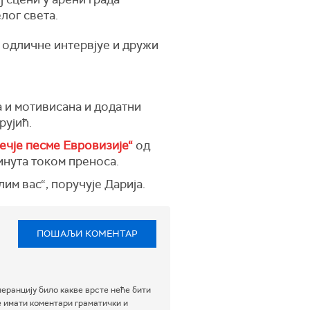
лог света.
е одличне интервјуе и дружи
а и мотивисана и додатни
рујић.
ечје песме Евровизије“
од
минута током преноса.
лим вас“, поручује Дарија.
ПОШАЉИ КОМЕНТАР
еранцију било какве врсте неће бити
е имати коментари граматички и