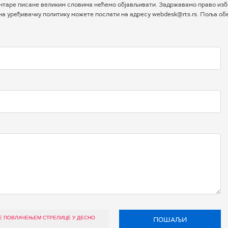
таре писане великим словима нећемо објављивати. Задржавамо право избо
 на уређивачку политику можете послати на адресу webdesk@rts.rs. Поља о
Е ПОВЛАЧЕЊЕМ СТРЕЛИЦЕ У ДЕСНО
ПОШАЉИ