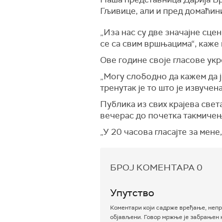
Гљивице, али и пред домаћини
„Иза нас су две значајне сце
се са свим вршњацима“, каже
Ове године своје гласове укр
„Могу слободно да кажем да ј
тренутак је то што је извучен
Публика из свих крајева свет
вечерас до почетка такмичења
„У 20 часова гласајте за мене
БРОЈ КОМЕНТАРА
0
Упутство
Коментари који садрже вређање, непр
објављени. Говор мржње је забрањен н