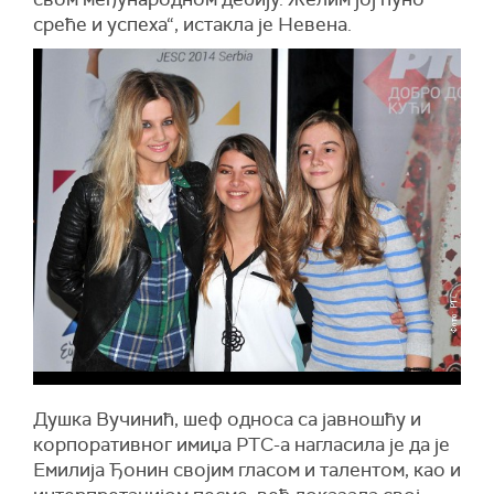
среће и успеха“, истакла је Невена.
Душка Вучинић, шеф односа са јавношћу и
корпоративног имиџа РТС-а нагласила је да је
Емилија Ђонин својим гласом и талентом, као и