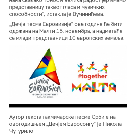
нама свакако понос и велика радост јер имамо
представницу таквог гласа и музичких
способности“, истакла је Вучинићева.
„Дечја песма Евровизије“ ове године ће бити
одржана на Малти 15. новембра, а надметаће
се млади представници 16 европских земаља.
Аутор текста такмичарске песме Србије на
овогодишњем „Дечјем Евросонгу“ је Никола
Чутурило.