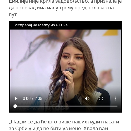
Емилија није крила задовољство, а признала је
да понекад има малу трему пред полазак на
пут.
Испраћај на Малту из РТС-а
„Надам се да ће што више наших људи гласати
за Србију и да ће бити уз мене. Хвала вам