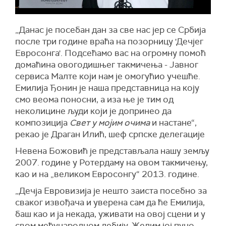
„Данас је посебан дан за све нас јер се Србија
после три године враћа на позорницу 'Дечјег
Евросонга'. Подсећамо вас на огромну помоћ
домаћина овогодишњег такмичења - Јавног
сервиса Малте који нам је омогућио учешће.
Емилија Ђонин је наша представница на коју
смо веома поносни, а иза ње је тим од
неколицине људи који је допринео да
композиција
Свет у мојим очима
и настане“,
рекао је Драган Илић, шеф српске делегације
Невена Божовић је представљала нашу земљу
2007. године у Ротердаму на овом такмичењу,
као и на „великом Евросонгу“ 2013. године.
„Дечја Евровизија је нешто заиста посебно за
сваког извођача и уверена сам да ће Емилија,
баш као и ја некада, уживати на овој сцени и у
свом међународном дебију. Желим јој пуно