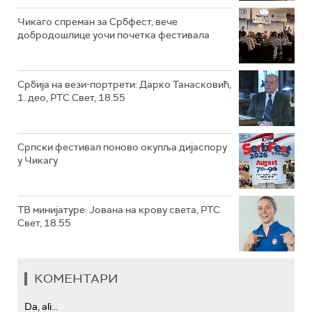
Чикаго спреман за Србфест, вече
добродошлице уочи почетка фестивала
Србија на вези-портрети: Дарко Танасковић,
1. део, РТС Свет, 18.55
Српски фестивал поново окупља дијаспору
у Чикагу
ТВ минијатуре: Јована на крову света, РТС
Свет, 18.55
КОМЕНТАРИ
Da, ali...