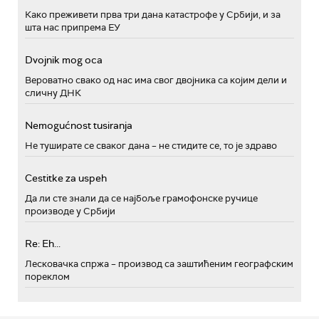
Како преживети прва три дана катастрофе у Србији, и за
шта нас припрема ЕУ
Dvojnik mog oca
Вероватно свако од нас има свог двојника са којим дели и
сличну ДНК
Nemogućnost tusiranja
Не туширате се сваког дана – не стидите се, то је здраво
Cestitke za uspeh
Да ли сте знали да се најбоље грамофонске ручице
производе у Србији
Re: Eh...
Лесковачка спржа – производ са заштићеним географским
пореклом