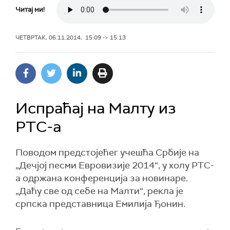
Читај ми!
ЧЕТВРТАК, 06.11.2014, 15:09 -> 15:13
Испраћај на Малту из
РТС-а
Поводом предстојећег учешћа Србије на
„Дечјој песми Евровизије 2014“, у холу РТС-
а одржана конференција за новинаре.
„Даћу све од себе на Малти“, рекла је
српска представница Емилија Ђонин.