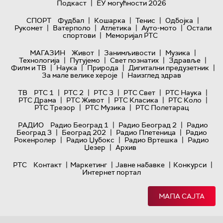
|
Подкаст
ЕУ могућности 2026
|
|
|
|
СПОРТ
Фудбал
Кошарка
Тенис
Одбојка
|
|
|
|
Рукомет
Ватерполо
Атлетика
Ауто-мото
Остали
|
спортови
Меморијал РТС
|
|
|
МАГАЗИН
Живот
Занимљивости
Музика
|
|
|
|
Технологијa
Путујемо
Свет познатих
Здравље
|
|
|
|
Филм и ТВ
Наука
Природа
Дигитални предузетник
|
За мале велике хероје
Наизглед здрав
|
|
|
|
|
ТВ
РТС 1
РТС 2
РТС 3
РТС Свет
РТС Наука
|
|
|
|
РТС Драма
РТС Живот
РТС Класика
РТС Коло
|
|
РТС Трезор
РТС Музика
РТС Полетарац
|
|
РАДИО
Радио Београд 1
Радио Београд 2
Радио
|
|
|
Београд 3
Београд 202
Радио Плетеница
Радио
|
|
|
Рокенролер
Радио Џубокс
Радио Вртешка
Радио
|
Џезер
Архив
|
|
|
|
РТС
Контакт
Маркетинг
Јавне набавке
Конкурси
Интернет портал
МАПА САЈТА