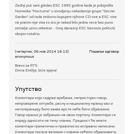
Zadnji put sam gledao ESC 1995 godine kada je pobijedila
Norveska "Nocturne" u izvodjenju nekadasnje grupe "Secret
Garden" od tada redovno kupujem njihove CD-ove a ESC vise
ne pratim nije vise to sto je nekad bilo jedna vece bez puno
zemalja uzivo orkestar... Ovaj danasnji ESC bezveze politicki
obojen totalno.
(четвртак, 06.нов.2014 16:13)
Пошаљи одговор
anonymous
Bravo za RTS
Divna Emilija, biće sjajna!
Упутство
Коментари који садрже вређање, непристојан говор,
непроверене оптужбе, расну и националну мржњу као и
нетолеранцију било какве врсте неће бити објављени.
Говор мржње је забрањен на овом порталу. Коментари се
морају односити на тему чланка. Предност ће имати
коментари граматички и правописно исправно написани.
Коментаре писане великим словима нећемо објављивати.