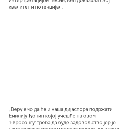
интерпретацијом песме, већ доказала свој
квалитет и потенцијал.
„Верујемо да ће и наша дијаспора подржати
Емилију Ђонин којој учешће на овом
'Евросонгу' треба да буде задовољство јер је