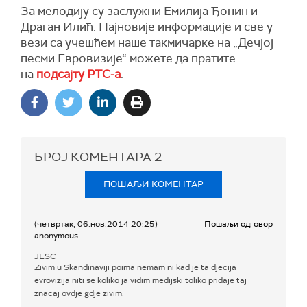
За мелодију су заслужни Емилија Ђонин и
Драган Илић. Најновије информације и све у
вези са учешћем наше такмичарке на „Дечјој
песми Евровизије“ можете да пратите
на
подсајту РТС-а
.
БРОЈ КОМЕНТАРА
2
ПОШАЉИ КОМЕНТАР
(четвртак, 06.нов.2014 20:25)
Пошаљи одговор
anonymous
JESC
Zivim u Skandinaviji poima nemam ni kad je ta djecija
evrovizija niti se koliko ja vidim medijski toliko pridaje taj
znacaj ovdje gdje zivim.