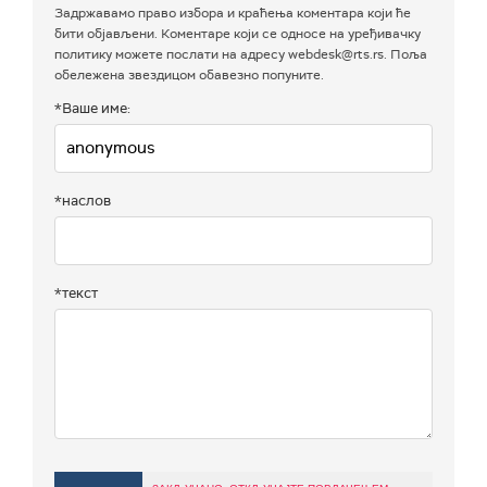
Задржавамо право избора и краћења коментара који ће
бити објављени. Коментаре који се односе на уређивачку
политику можете послати на адресу webdesk@rts.rs. Поља
обележена звездицом обавезно попуните.
*Ваше име:
*наслов
*текст