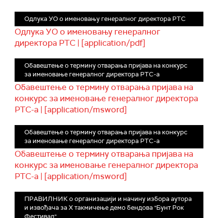
Одлука УО о именовању генералног директора РТС
Одлука УО о именовању генералног
директора РТС | [application/pdf]
Обавештење о термину отварања пријава на конкурс
за именовање генералног директора РТС-а
Обавештење о термину отварања пријава на
конкурс за именовање генералног директора
РТС-а | [application/msword]
Обавештење о термину отварања пријава на конкурс
за именовање генералног директора РТС-а
Обавештење о термину отварања пријава на
конкурс за именовање генералног директора
РТС-а | [application/msword]
ПРАВИЛНИК о организацији и начину избора аутора
и извођача за X такмичење демо бендова "Бунт Рок
Фестивал"