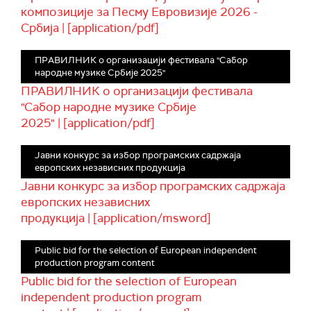
композиције за Песму Евровизије 2026 -
Србија | [application/pdf]
ПРАВИЛНИК о организацији фестивала "Сабор
народне музике Србије 2025"
ПРАВИЛНИК о организацији фестивала
"Сабор народне музике Србије
2025" | [application/pdf]
Јавни конкурс за избор програмских садржаја
европских независних продукција
Јавни конкурс за избор програмских садржаја
европских независних
продукција | [application/msword]
Public bid for the selection of European independent
production program content
Public bid for the selection of European
independent production program