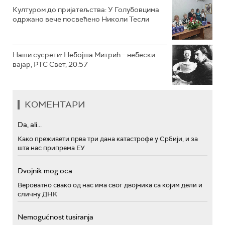
Културом до пријатељства: У Голубовцима
одржано вече посвећено Николи Тесли
Наши сусрети: Небојша Митрић – небески
вајар, РТС Свет, 20.57
КОМЕНТАРИ
Da, ali...
Како преживети прва три дана катастрофе у Србији, и за
шта нас припрема ЕУ
Dvojnik mog oca
Вероватно свако од нас има свог двојника са којим дели и
сличну ДНК
Nemogućnost tusiranja