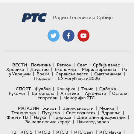
Радио Телевизија Србије
|
|
|
|
ВЕСТИ
Политика
Регион
Свет
Србија данас
|
|
|
|
Хроника
Друштво
Економија
Мерила времена
Рат
|
|
|
|
у Украјини
Време
Сервисне вести
Сматрачница
|
Подкаст
ЕУ могућности 2026
|
|
|
|
СПОРТ
Фудбал
Кошарка
Тенис
Одбојка
|
|
|
|
Рукомет
Ватерполо
Атлетика
Ауто-мото
Остали
|
спортови
Меморијал РТС
|
|
|
МАГАЗИН
Живот
Занимљивости
Музика
|
|
|
|
Технологијa
Путујемо
Свет познатих
Здравље
|
|
|
|
Филм и ТВ
Наука
Природа
Дигитални предузетник
|
За мале велике хероје
Наизглед здрав
|
|
|
|
|
ТВ
РТС 1
РТС 2
РТС 3
РТС Свет
РТС Наука