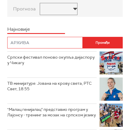
Прогноза
Најновије
Српски фестивал поново окупља дијаспору
у Чикагу
ТВ минијатуре: Јована на крову света, РТС
Свет, 18.55
"Малац генијалац“ представио програм у
Лајонсу - тренинг за мозак на српском језику