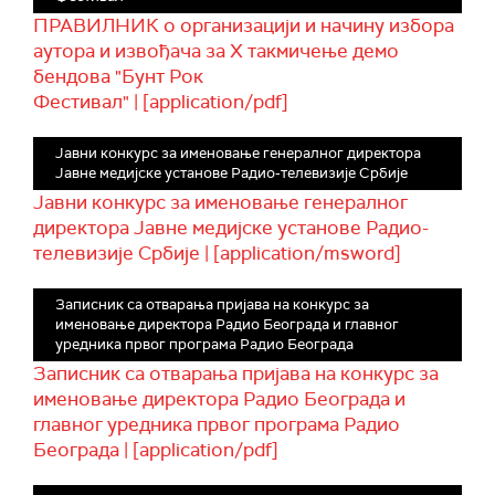
ПРАВИЛНИК о организацији и начину избора
аутора и извођача за X такмичење демо
бендова "Бунт Рок
Фестивал" | [application/pdf]
Јавни конкурс за именовање генералног директора
Јавне медијске установе Радио-телевизије Србије
Јавни конкурс за именовање генералног
директора Јавне медијске установе Радио-
телевизије Србије | [application/msword]
Записник са отварања пријава на конкурс за
именовање директора Радио Београда и главног
уредника првог програма Радио Београда
Записник са отварања пријава на конкурс за
именовање директора Радио Београда и
главног уредника првог програма Радио
Београда | [application/pdf]