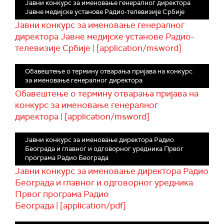
Јавни конкурс за именовање генералног директора
Јавне медијске установе Радио-телевизије Србије
Јавни конкурс за именовање генералног
директора Јавне медијске установе Радио-
телевизије Србије | [application/msword]
Обавештење о термину отварања пријава на конкурс
за именовање генералног директора
Обавештење о термину отварања пријава на
конкурс за именовање генералног
директора | [application/msword]
Јавни конкурс за именовање директора Радио
Београда и главног и одговорног уредника Првог
програма Радио Београда
Јавни конкурс за именовање директора Радио
Београда и главног и одговорног уредника
Првог програма Радио
Београда | [application/pdf]