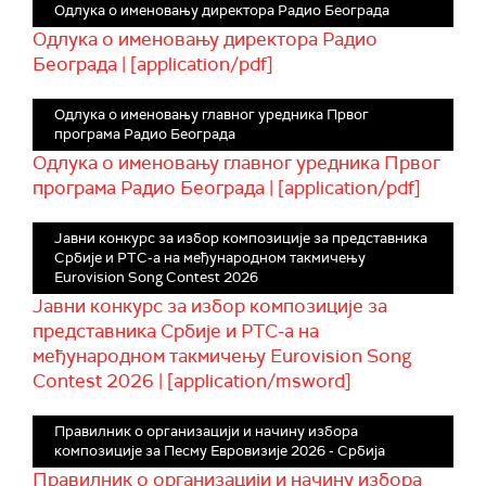
Одлука о именовању директора Радио Београда
Одлука о именовању директора Радио
Београда | [application/pdf]
Одлука о именовању главног уредника Првог
програма Радио Београда
Одлука о именовању главног уредника Првог
програма Радио Београда | [application/pdf]
Јавни конкурс за избор композиције за представника
Србије и РТС-а на међународном такмичењу
Eurovision Song Contest 2026
Јавни конкурс за избор композиције за
представника Србије и РТС-а на
међународном такмичењу Eurovision Song
Contest 2026 | [application/msword]
Правилник о организацији и начину избора
композиције за Песму Евровизије 2026 - Србија
Правилник о организацији и начину избора