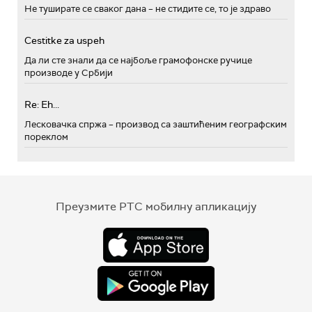
Не туширате се сваког дана – не стидите се, то је здраво
Cestitke za uspeh
Да ли сте знали да се најбоље грамофонске ручице
производе у Србији
Re: Eh...
Лесковачка спржа – производ са заштићеним географским
пореклом
Преузмите РТС мобилну апликацију