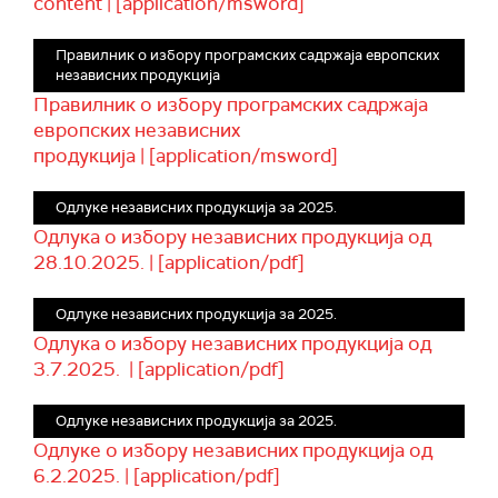
content | [application/msword]
Правилник о избору програмских садржаја европских
независних продукција
Правилник о избору програмских садржаја
европских независних
продукција | [application/msword]
Одлуке независних продукција за 2025.
Одлука о избору независних продукција од
28.10.2025. | [application/pdf]
Одлуке независних продукција за 2025.
Одлука о избору независних продукција од
3.7.2025. | [application/pdf]
Одлуке независних продукција за 2025.
Одлуке о избору независних продукција од
6.2.2025. | [application/pdf]