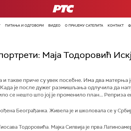
РТС
У
ПИТАЊА И ОДГОВОРИ
ВИДЕО
О ПРИЈЕМУ САТЕЛИТА
КОНТАКТ
Ф
 портрети: Маја Тодоровић Иск
та и такве приче су увек посебне. Има два матерња 
! Када је после дужег размишљања одлучила да нап
ло се нешто што јој је променило план... Реприза е
ођена Београђанка. Живела је и школовала се у Србиј
Тиосава Тодоровића. Мајка Силвија је прва Латиноамер