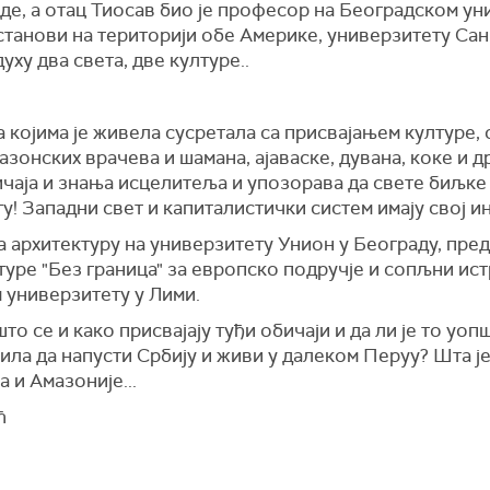
де, а отац Тиосав био је професор на Београдском уни
установи на територији обе Америке, универзитету Са
духу два света, две културе..
а којима је живела сусретала са присвајањем културе,
мазонских врачева и шамана, ајаваске, дувана, коке и д
чаја и знања исцелитеља и упозорава да свете биљке 
! Западни свет и капиталистички систем имају свој ин
а архитектуру на универзитету Унион у Београду, пред
туре "Без граница" за европско подручје и сопљни ис
 универзитету у Лими.
што се и како присвајају туђи обичаји и да ли је то уоп
чила да напусти Србију и живи у далеком Перуу? Шта ј
 и Амазоније...
ћ