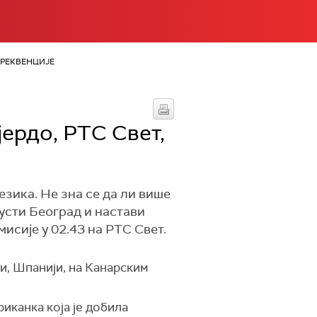
РЕКВЕНЦИЈЕ
јердо, РТС Свет,
језика. Не зна се да ли више
усти Београд и настави
мисије у 02.43 на РТС Свет.
и, Шпанији, на Канарским
иканка која је добила