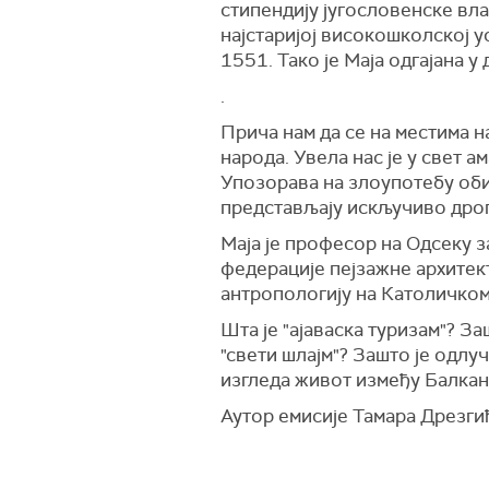
стипендију југословенске вла
најстаријој високошколској 
1551. Тако је Маја одгајана у 
.
Прича нам да се на местима н
народа. Увела нас је у свет а
Упозорава на злоупотебу оби
представљају искључиво дрогу
Маја је професор на Одсеку з
федерације пејзажне архитек
антропологију на Католичком
Шта је "ајаваска туризам"? За
"свети шлајм"? Зашто је одлу
изгледа живот између Балкана
Аутор емисије Тамара Дрезги