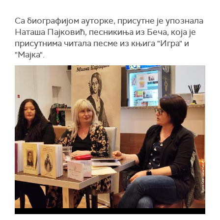
Са биографијом ауторке, присутне је упознала
Наташа Пајковић, песникиња из Беча, која је
присутнима читала песме из књига "Игра" и
"Мајка".