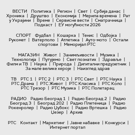
|
|
|
|
ВЕСТИ
Политика
Регион
Свет
Србија данас
|
|
|
|
Хроника
Друштво
Економија
Мерила времена
Рат
|
|
|
|
у Украјини
Време
Сервисне вести
Сматрачница
|
Подкаст
ЕУ могућности 2026
|
|
|
|
СПОРТ
Фудбал
Кошарка
Тенис
Одбојка
|
|
|
|
Рукомет
Ватерполо
Атлетика
Ауто-мото
Остали
|
спортови
Меморијал РТС
|
|
|
МАГАЗИН
Живот
Занимљивости
Музика
|
|
|
|
Технологијa
Путујемо
Свет познатих
Здравље
|
|
|
|
Филм и ТВ
Наука
Природа
Дигитални предузетник
|
За мале велике хероје
Наизглед здрав
|
|
|
|
|
ТВ
РТС 1
РТС 2
РТС 3
РТС Свет
РТС Наука
|
|
|
|
РТС Драма
РТС Живот
РТС Класика
РТС Коло
|
|
РТС Трезор
РТС Музика
РТС Полетарац
|
|
РАДИО
Радио Београд 1
Радио Београд 2
Радио
|
|
|
Београд 3
Београд 202
Радио Плетеница
Радио
|
|
|
Рокенролер
Радио Џубокс
Радио Вртешка
Радио
|
Џезер
Архив
|
|
|
|
РТС
Контакт
Маркетинг
Јавне набавке
Конкурси
Интернет портал