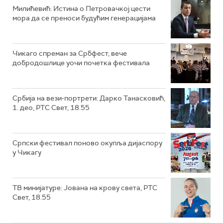
Милићевић: Истина о Петровачкој цести
мора да се преноси будућим генерацијама
Чикаго спреман за Србфест, вече
добродошлице уочи почетка фестивала
Србија на вези-портрети: Дарко Танасковић,
1. део, РТС Свет, 18.55
Српски фестивал поново окупља дијаспору
у Чикагу
ТВ минијатуре: Јована на крову света, РТС
Свет, 18.55