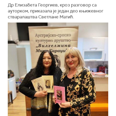
Др Елизабета Георгиев, кроз разговор са
ауторком, приказала је један део књижевног
стваралаштва Светлане Матић.