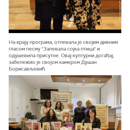
На крају програма, отпевала је својим дивним
гласом песму "Запевала сојка птица" и
одушевила присутне. Овај културни догађај,
забележио је својом камером Душан
Борисављевић.