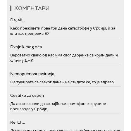
КОМЕНТАРИ
Da, ali...
Како преживети прва три дана катастрофе у Србији, и за
шта нас припрема ЕУ
Dvojnik mog oca
Вероватно свако од нас има свог двојника са којим дели и
сличну ДНК
Nemogućnost tusiranja
Не туширате се сваког дана – не стидите се, то је здраво
Cestitke za uspeh
Да ли сте знали да се најбоље грамофонске ручице
производе у Србији
Re: Eh...
Лесковачка спржа – производ са заштићеним географским